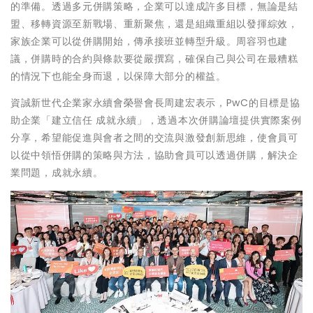
的準備。透過多元併購策略，企業可以達成許多目標，無論是結
盟、移轉資源至新戰場、重新聚焦，還是組織重組以發揮綜效，
家族企業可以從併購開始，傳承接班並轉型升級。周容羽也建
議，併購時的合約與條款要從嚴撰寫，確保自己與公司在最糟糕
的情況下也能全身而退，以保障大部分的權益。
資誠新世代企業家永續會榮譽會長周建宏表示，PwC的目標是協
助企業「建立信任 成就永續」，透過本次併購論壇提供實際案例
分享，希望能促進與會者之間的交流與激發創新思維，使會員可
以從中領悟併購的策略與方法，協助會員可以透過併購，解決企
業問題，成就永續。