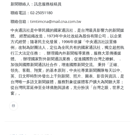
新聞聯絡人：訊息服務核稿員
聯絡電話：02-25051180
聯絡信箱：
timtimcna@mail.cna.com.tw
中央通訊社是中華民國的國家通訊社，是台灣最具影響力的新聞媒
體。 經歷組織改造，1973年中央社改組為股份有限公司，以企業
方式經營；隨著民主化發展，1996年依據「中央通訊社設置條
例」改制為財團法人，定位為全民共有的國家通訊社，獨立超然執
行三大法定任務： ．辦理國內外新聞報導業務，服務大眾傳播媒
體。 ．辦理國家對外新聞通訊業務，促進國際對台灣之瞭解。 ．
加強與國際新聞通訊社合作，增進國際新聞交流。 秉持「正確、
領先、客觀、翔實」的基本原則，中央社專業新聞團隊每天以中、
英、日文即時對外發出上千則新聞、照片、圖表、影音與資訊，是
台灣唯一多語文新聞媒體，服務對象從媒體客戶擴大為閱聽大眾；
從台灣民眾延伸至全球僑胞與讀者，充分扮演「台灣之眼，世界之
窗」。