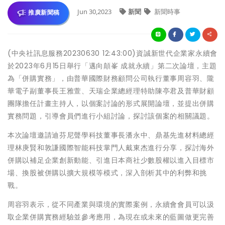
Jun 30,2023
新聞
新聞時事
推廣新聞稿
(中央社訊息服務20230630 12:43:00)資誠新世代企業家永續會
於2023年6月15日舉行「邁向顛峯 成就永續」第二次論壇，主題
為「併購實務」，由普華國際財務顧問公司執行董事周容羽、隴
華電子副董事長王雅萱、天瑞企業總經理特助陳亭君及普華財顧
團隊擔任計畫主持人，以個案討論的形式展開論壇，並提出併購
實務問題，引導會員們進行小組討論，探討該個案的相關議題。
本次論壇邀請迪芬尼聲學科技董事長潘永中、鼎基先進材料總經
理林庚賢和敦謙國際智能科技掌門人戴東杰進行分享，探討海外
併購以補足企業創新動能、引進日本商社少數股權以進入目標市
場、換股被併購以擴大規模等模式，深入剖析其中的利弊和挑
戰。
周容羽表示，從不同產業與環境的實際案例，永續會會員可以汲
取企業併購實務經驗並參考應用，為現在或未來的藍圖做更完善