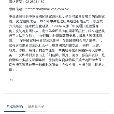
聯絡電話：02-25051180
聯絡信箱：
timtimcna@mail.cna.com.tw
中央通訊社是中華民國的國家通訊社，是台灣最具影響力的新聞媒
體。 經歷組織改造，1973年中央社改組為股份有限公司，以企業
方式經營；隨著民主化發展，1996年依據「中央通訊社設置條
例」改制為財團法人，定位為全民共有的國家通訊社，獨立超然執
行三大法定任務： ．辦理國內外新聞報導業務，服務大眾傳播媒
體。 ．辦理國家對外新聞通訊業務，促進國際對台灣之瞭解。 ．
加強與國際新聞通訊社合作，增進國際新聞交流。 秉持「正確、
領先、客觀、翔實」的基本原則，中央社專業新聞團隊每天以中、
英、日文即時對外發出上千則新聞、照片、圖表、影音與資訊，是
台灣唯一多語文新聞媒體，服務對象從媒體客戶擴大為閱聽大眾；
從台灣民眾延伸至全球僑胞與讀者，充分扮演「台灣之眼，世界之
窗」。
精選新聞稿
最新新聞稿