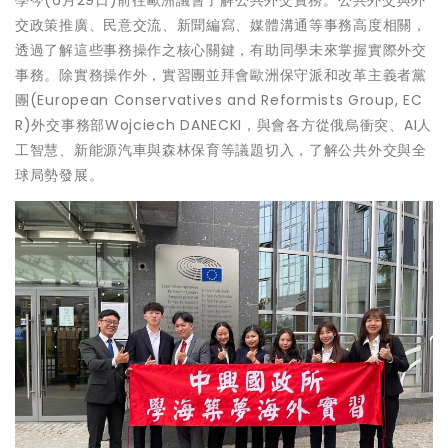
交政策推廣、民意交流、新聞編寫、媒體溝通等事務高度相關，
透過了解這些事務操作之核心關鍵，有助同學未來掌握實際外交
事務。除實務操作外，實習團並拜會歐洲保守派和改革主義者黨
團(European Conservatives and Reformists Group, EC
R)外交事務部Wojciech DANECKI，與會各方從俄烏衝突、AI人
工智慧、新能源汽車與森林保育等議題切入，了解公共外交與全
球局勢發展。