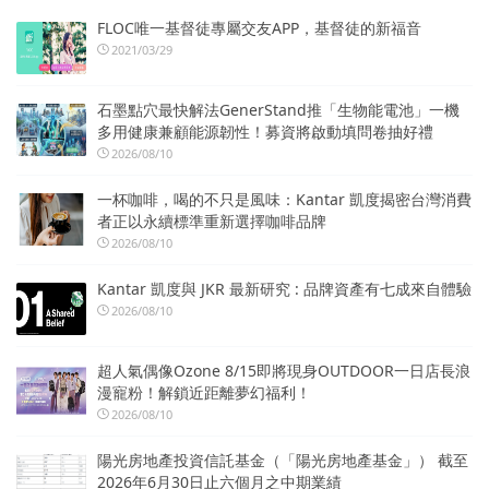
FLOC唯一基督徒專屬交友APP，基督徒的新福音
2021/03/29
石墨點穴最快解法GenerStand推「生物能電池」一機
多用健康兼顧能源韌性！募資將啟動填問卷抽好禮
2026/08/10
一杯咖啡，喝的不只是風味：Kantar 凱度揭密台灣消費
者正以永續標準重新選擇咖啡品牌
2026/08/10
Kantar 凱度與 JKR 最新研究 : 品牌資產有七成來自體驗
2026/08/10
超人氣偶像Ozone 8/15即將現身OUTDOOR一日店長浪
漫寵粉！解鎖近距離夢幻福利！
2026/08/10
陽光房地產投資信託基金（「陽光房地產基金」） 截至
2026年6月30日止六個月之中期業績