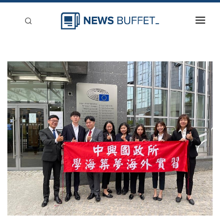
回到首頁
新聞稿分類
登入
刊登