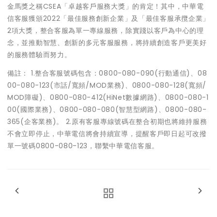
金馬獎之稱CSEA「卓越客戶服務大獎」的肯定！其中，中華電
信客服獲頒2022「最佳服務創新企業」及「最佳客服承攬企業」
2項大獎，整合客服為單一專線服務，除實踐以客戶為中心的理
念，並推動智慧、創新的多元客服服務，將持續創造客戶更美好
的服務體驗而努力。
備註： 1.整合客服號碼包含：0800-080-090(行動通信)、08
00-080-123(市話/寬頻/MOD業務)、0800-080-128(寬頻/
MOD障礙)、0800-080-412(HiNet數據網路)、0800-080-1
00(國際業務)、0800-080-080(智慧型網路)、0800-080-
365(企客業務)。 2.原有客服專線號碼在整合初期也將維持服務
不會立即停止，中華電信將會持續宣導，提醒客戶即日起可改撥
單一號碼0800-080-123，聯繫中華電信客服。