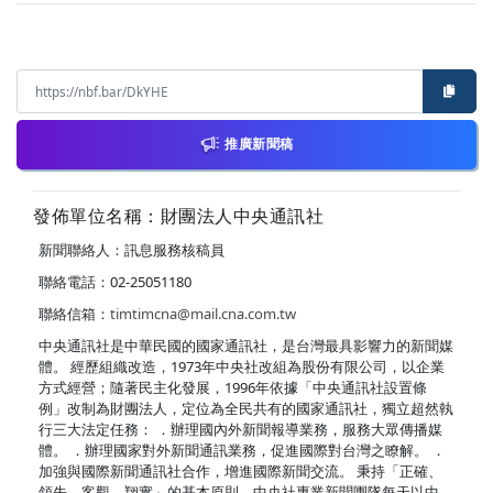
推廣新聞稿
發佈單位名稱：財團法人中央通訊社
新聞聯絡人：訊息服務核稿員
聯絡電話：02-25051180
聯絡信箱：
timtimcna@mail.cna.com.tw
中央通訊社是中華民國的國家通訊社，是台灣最具影響力的新聞媒
體。 經歷組織改造，1973年中央社改組為股份有限公司，以企業
方式經營；隨著民主化發展，1996年依據「中央通訊社設置條
例」改制為財團法人，定位為全民共有的國家通訊社，獨立超然執
行三大法定任務： ．辦理國內外新聞報導業務，服務大眾傳播媒
體。 ．辦理國家對外新聞通訊業務，促進國際對台灣之瞭解。 ．
加強與國際新聞通訊社合作，增進國際新聞交流。 秉持「正確、
領先、客觀、翔實」的基本原則，中央社專業新聞團隊每天以中、