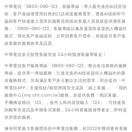
中華電信「0800-080-123」客服專線，導入最先進的AI語音技
術，客戶進線僅需用自然的口語表達服務需求，透過AI技術即可
協助客戶快速進入需求的服務流程或由客服人員直接提供應答服
務；「0800-080-123」客服專線以兼具溫度與速度的人機協作
模式，簡化客戶進線流程、立即回應客戶需求，有感提升客戶進
線客服的服務效率及品質。
中華電信多元智慧客服管道 24小時隨身客服帶著走！
中華電信客戶服務專線「0800-080-123」整合各項業務的服務
專線，提供單一專線服務，引進先進的AI技術提供人機協作的最
佳服務模式。另為滿足客戶多元數位生活的需求，同步提供「中
華電信APP」支援指紋/臉部辨識安全認及「線上客服」、「我的
服務中心(my.cht.com.tw)服務，並提供免費「簡訊客服」，
手機傳送簡訊「123」，收件人和內容皆輸入「123」，可快速查
詢帳單等資訊及申辦各項業務，24小時客服隨身帶著走，即時提
供所需的服務。
擁有同業最大客服體系的中華電信集團，於2022年獲得素有客服