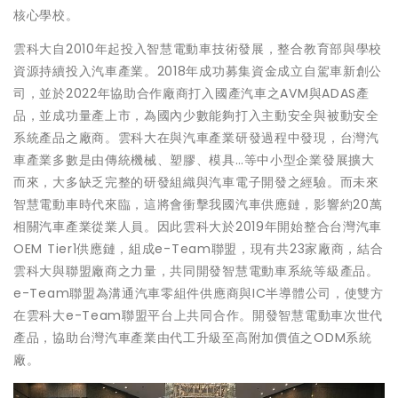
核心學校。
雲科大自2010年起投入智慧電動車技術發展，整合教育部與學校
資源持續投入汽車產業。2018年成功募集資金成立自駕車新創公
司，並於2022年協助合作廠商打入國產汽車之AVM與ADAS產
品，並成功量產上市，為國內少數能夠打入主動安全與被動安全
系統產品之廠商。雲科大在與汽車產業研發過程中發現，台灣汽
車產業多數是由傳統機械、塑膠、模具…等中小型企業發展擴大
而來，大多缺乏完整的研發組織與汽車電子開發之經驗。而未來
智慧電動車時代來臨，這將會衝擊我國汽車供應鏈，影響約20萬
相關汽車產業從業人員。因此雲科大於2019年開始整合台灣汽車
OEM Tier1供應鏈，組成e-Team聯盟，現有共23家廠商，結合
雲科大與聯盟廠商之力量，共同開發智慧電動車系統等級產品。
e-Team聯盟為溝通汽車零組件供應商與IC半導體公司，使雙方
在雲科大e-Team聯盟平台上共同合作。開發智慧電動車次世代
產品，協助台灣汽車產業由代工升級至高附加價值之ODM系統
廠。