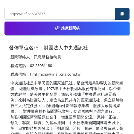
推廣新聞稿
發佈單位名稱：財團法人中央通訊社
新聞聯絡人：訊息服務核稿員
聯絡電話：02-25051180
聯絡信箱：
timtimcna@mail.cna.com.tw
中央通訊社是中華民國的國家通訊社，是台灣最具影響力的新聞媒
體。 經歷組織改造，1973年中央社改組為股份有限公司，以企業
方式經營；隨著民主化發展，1996年依據「中央通訊社設置條
例」改制為財團法人，定位為全民共有的國家通訊社，獨立超然執
行三大法定任務： ．辦理國內外新聞報導業務，服務大眾傳播媒
體。 ．辦理國家對外新聞通訊業務，促進國際對台灣之瞭解。 ．
加強與國際新聞通訊社合作，增進國際新聞交流。 秉持「正確、
領先、客觀、翔實」的基本原則，中央社專業新聞團隊每天以中、
英、日文即時對外發出上千則新聞、照片、圖表、影音與資訊，是
台灣唯一多語文新聞媒體，服務對象從媒體客戶擴大為閱聽大眾；