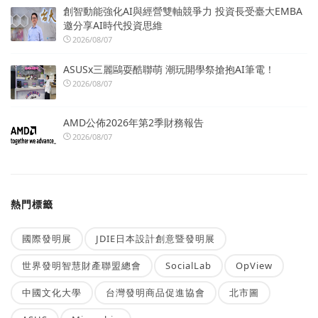
創智動能強化AI與經營雙軸競爭力 投資長受臺大EMBA
邀分享AI時代投資思維
2026/08/07
ASUSx三麗鷗耍酷聯萌 潮玩開學祭搶抱AI筆電！
2026/08/07
AMD公佈2026年第2季財務報告
2026/08/07
熱門標籤
國際發明展
JDIE日本設計創意暨發明展
世界發明智慧財產聯盟總會
SocialLab
OpView
中國文化大學
台灣發明商品促進協會
北市圖