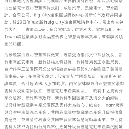
通過車廠的各種測試，完成產品出貨的所有驗證。本次活動特別
由公信電子宣明智董事長規劃，成運汽車、義隆電子、智乘設
計、合擎公司、Big City遠東巨城購物中心與新竹市政府共同協
助，於28日傍晚於新竹Big City遠東巨城購物中心，展出多台包
含大巴士、古董車…等，多台電動車，供雲科大、雲林縣府、e-
Team聯盟廠商參觀產品整合後之智慧電動車實車，並體驗各項
產品功能。
活動晚宴由宣明智董事長做東，邀請交通部祁文中常務次長、新
竹市高虹安市長、新竹縣楊文科縣長、竹科管局長王永壯局長、
台灣科學工業園區同業公會張致遠秘書長與包含義隆電子葉儀晧
董事長…等，多位業界龍頭，設宴於新竹國賓飯店，宴請所有參
訪成員，合計超過90人參加晚宴。由於雲林縣政府正規劃於緊鄰
雲科大校園南側設立「智慧電動車產業園區」，晚宴中之貴賓分
享交通部、新竹縣市政府、新竹科學園區廠商及清交大的經驗，
以雲林智慧電動車產業園區及雲科大為核心，結合e-Team廠商
與台灣中南部汽車產業，共同為我國智慧電動車產業升級提供寶
貴意見，並邀請竹科廠商共同投資雲林智慧電動車產業。並期待
雲科大將成為拉動台灣汽車供應鏈升級至智慧電動車產業的關鍵