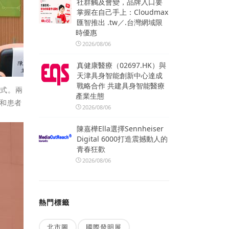
社群觸及會變，品牌入口要
掌握在自己手上：Cloudmax
匯智推出 .tw／.台灣網域限
時優惠
2026/08/06
真健康醫療（02697.HK）與
天津具身智能創新中心達成
戰略合作 共建具身智能醫療
幕式。兩
產業生態
和患者
2026/08/06
陳嘉樺Ella選擇Sennheiser
Digital 6000打造震撼動人的
青春狂歡
2026/08/06
熱門標籤
北市圖
國際發明展