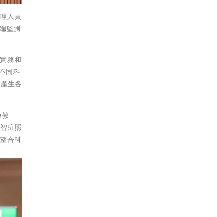
護理人員
端監測
床實務和
不同科
去產生各
e教
失智症照
功整合科