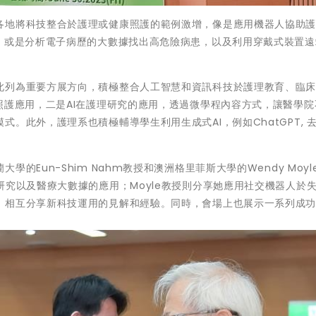
各地將科技整合於護理或健康照護的範例激增，像是應用機器人協助
倒，或是分析電子病歷的大數據找出高危險病患，以及利用穿戴式裝置遠
。
此列為重要方展方向，積極整合人工智慧和資訊科技於護理教育、臨
照護應用，二是AI在護理研究的應用，透過微學程內容方式，讓醫學院
。此外，護理系也積極輔導學生利用生成式AI，例如ChatGPT, 
Eun-Shim Nahm教授和澳洲格里菲斯大學的Wendy Moyl
研究以及醫療大數據的應用；Moyle教授則分享她應用社交機器人於
，相互分享新科技運用的見解和經驗。同時，會場上也展示一系列成