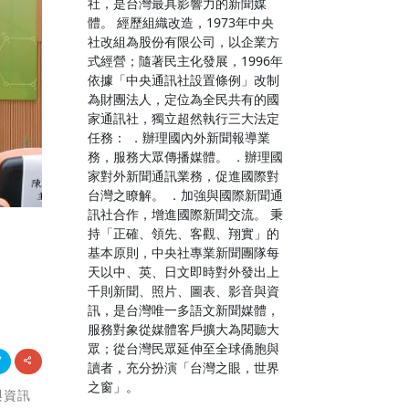
社，是台灣最具影響力的新聞媒
體。 經歷組織改造，1973年中央
社改組為股份有限公司，以企業方
式經營；隨著民主化發展，1996年
依據「中央通訊社設置條例」改制
為財團法人，定位為全民共有的國
家通訊社，獨立超然執行三大法定
任務： ．辦理國內外新聞報導業
務，服務大眾傳播媒體。 ．辦理國
家對外新聞通訊業務，促進國際對
台灣之瞭解。 ．加強與國際新聞通
訊社合作，增進國際新聞交流。 秉
持「正確、領先、客觀、翔實」的
基本原則，中央社專業新聞團隊每
天以中、英、日文即時對外發出上
千則新聞、照片、圖表、影音與資
訊，是台灣唯一多語文新聞媒體，
服務對象從媒體客戶擴大為閱聽大
眾；從台灣民眾延伸至全球僑胞與
讀者，充分扮演「台灣之眼，世界
之窗」。
與資訊