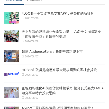
FLOC唯一基督徒專屬交友APP，基督徒的新福音
2021/03/29
天上父親的愛延續化作希望力量！ 六名子女捐贈家扶
「南投映全號」延續善的循環
2026/08/08
鎧應 AudienceSense 臉部辨識功能上市
2026/08/07
HDBank 取得越南歷來最大規模國際銀團社會貸款
2026/08/07
創智動能強化AI與經營雙軸競爭力 投資長受臺大EMBA
邀分享AI時代投資思維
2026/08/07
ASUSx三麗鷗耍酷聯萌 潮玩開學祭搶抱AI筆電！