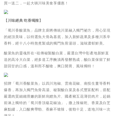
買一送二，一起大啖川味美食享優惠！
【川味經典
吃香喝辣】
「蜀川香酸菜魚」品牌主廚將傳統川菜融入獨門祕方，用心呈現
的絕頂美味，以特選魚大骨為基底，加入新鮮蔬果及多種川系辛
香料，經十八小時熬煮製成的獨門魚骨湯頭，滋味濃郁鮮美。
酸菜魚的靈魂所在-祖傳秘製酸白菜，嚴選台灣中彰產地新鮮直
送的高冷大白菜，經多道工序醃漬再發酵熟成，酸白菜保留了鮮
甜回甘的口感，溫和而不酸嗆，爽口開胃、風味獨特！
招牌「蜀川香酸菜魚」以四川泡椒、雲南花椒、南投生薑等香料
爆香，再加入獨門魚骨高湯、秘製酸白菜及各式豐富配料，搭配
嚴選肉質細緻滑嫩的新鮮烏鱧魚片、國產豬五花薄切肉片，起鍋
前淋上獨特的「蜀川香頂級花椒油」，撒上辣椒乾、香菜及白芝
麻點綴，入口酸爽帶勁、香麻不嗆辣，後勁十足，道地川味一次
滿足！