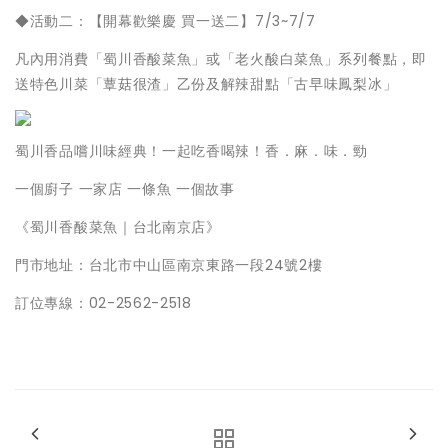
◆活動二：【開幕歡樂慶 買一送二】7/3~7/7
凡內用消費「蜀川香酸菜魚」或「老火酸白菜魚」系列餐點，即
送特色川菜「蕈菇很渣」乙份及解辣甜點「古早味鳳梨冰」
蜀川香品嚐川味經典！一起吃香喝辣！香．麻．味．勁
一個廚子 一家店 一條魚 一個故事
《蜀川香酸菜魚｜台北南京店》
門市地址：台北市中山區南京東路一段24號2樓
訂位專線：02-2562-2518