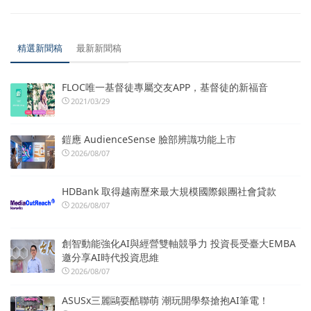
精選新聞稿
最新新聞稿
FLOC唯一基督徒專屬交友APP，基督徒的新福音
2021/03/29
鎧應 AudienceSense 臉部辨識功能上市
2026/08/07
HDBank 取得越南歷來最大規模國際銀團社會貸款
2026/08/07
創智動能強化AI與經營雙軸競爭力 投資長受臺大EMBA
邀分享AI時代投資思維
2026/08/07
ASUSx三麗鷗耍酷聯萌 潮玩開學祭搶抱AI筆電！