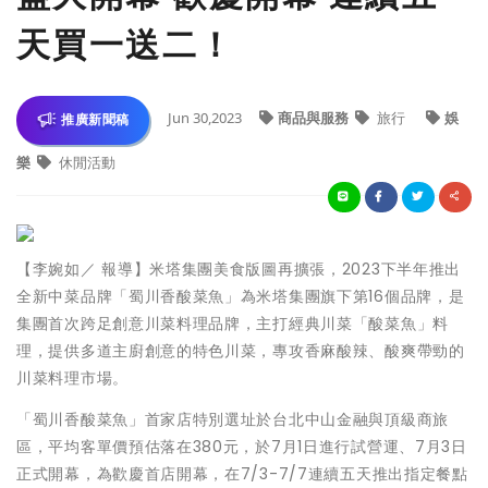
天買一送二！
Jun 30,2023
商品與服務
旅行
娛
推廣新聞稿
樂
休閒活動
【李婉如／ 報導】米塔集團美食版圖再擴張，2023下半年推出
全新中菜品牌「蜀川香酸菜魚」為米塔集團旗下第16個品牌，是
集團首次跨足創意川菜料理品牌，主打經典川菜「酸菜魚」料
理，提供多道主廚創意的特色川菜，專攻香麻酸辣、酸爽帶勁的
川菜料理市場。
「蜀川香酸菜魚」首家店特別選址於台北中山金融與頂級商旅
區，平均客單價預估落在380元，於7月1日進行試營運、7月3日
正式開幕，為歡慶首店開幕，在7/3-7/7連續五天推出指定餐點