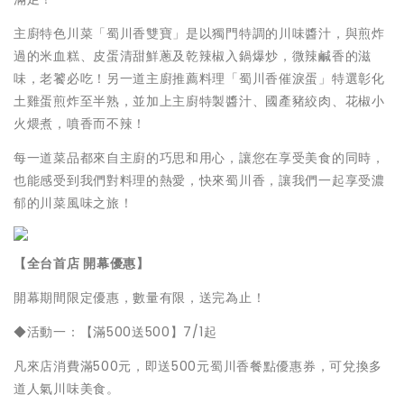
主廚特色川菜「蜀川香雙寶」是以獨門特調的川味醬汁，與煎炸
過的米血糕、皮蛋清甜鮮蔥及乾辣椒入鍋爆炒，微辣鹹香的滋
味，老饕必吃！另一道主廚推薦料理「蜀川香催淚蛋」特選彰化
土雞蛋煎炸至半熟，並加上主廚特製醬汁、國產豬絞肉、花椒小
火煨煮，噴香而不辣！
每一道菜品都來自主廚的巧思和用心，讓您在享受美食的同時，
也能感受到我們對料理的熱愛，快來蜀川香，讓我們一起享受濃
郁的川菜風味之旅！
【全台首店
開幕優惠】
開幕期間限定優惠，數量有限，送完為止！
◆活動一：【滿500送500】7/1起
凡來店消費滿500元，即送500元蜀川香餐點優惠券，可兌換多
道人氣川味美食。