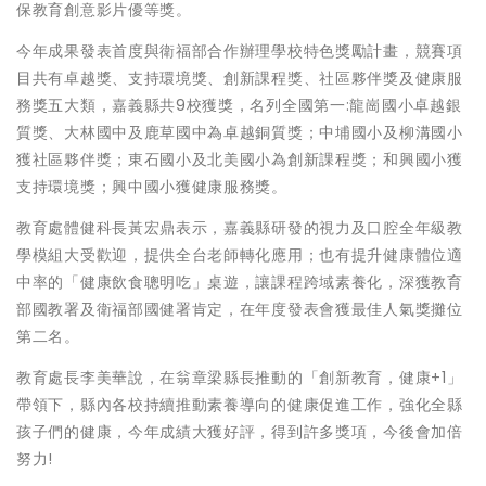
保教育創意影片優等獎。
今年成果發表首度與衛福部合作辦理學校特色獎勵計畫，競賽項
目共有卓越獎、支持環境獎、創新課程獎、社區夥伴獎及健康服
務獎五大類，嘉義縣共9校獲獎，名列全國第一:龍崗國小卓越銀
質獎、大林國中及鹿草國中為卓越銅質獎；中埔國小及柳溝國小
獲社區夥伴獎；東石國小及北美國小為創新課程獎；和興國小獲
支持環境獎；興中國小獲健康服務獎。
教育處體健科長黃宏鼎表示，嘉義縣研發的視力及口腔全年級教
學模組大受歡迎，提供全台老師轉化應用；也有提升健康體位適
中率的「健康飲食聰明吃」桌遊，讓課程跨域素養化，深獲教育
部國教署及衛福部國健署肯定，在年度發表會獲最佳人氣獎攤位
第二名。
教育處長李美華說，在翁章梁縣長推動的「創新教育，健康+1」
帶領下，縣內各校持續推動素養導向的健康促進工作，強化全縣
孩子們的健康，今年成績大獲好評，得到許多獎項，今後會加倍
努力!