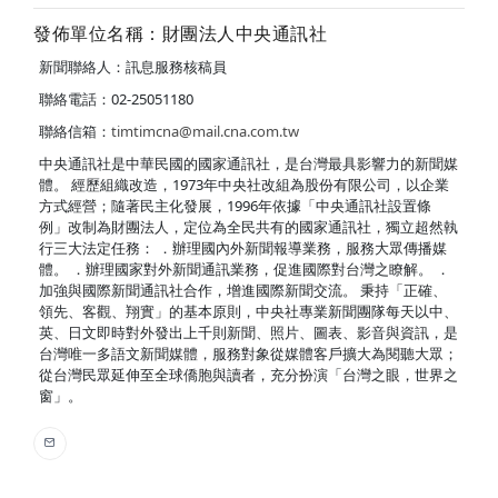
發佈單位名稱：財團法人中央通訊社
新聞聯絡人：訊息服務核稿員
聯絡電話：02-25051180
聯絡信箱：
timtimcna@mail.cna.com.tw
中央通訊社是中華民國的國家通訊社，是台灣最具影響力的新聞媒
體。 經歷組織改造，1973年中央社改組為股份有限公司，以企業
方式經營；隨著民主化發展，1996年依據「中央通訊社設置條
例」改制為財團法人，定位為全民共有的國家通訊社，獨立超然執
行三大法定任務： ．辦理國內外新聞報導業務，服務大眾傳播媒
體。 ．辦理國家對外新聞通訊業務，促進國際對台灣之瞭解。 ．
加強與國際新聞通訊社合作，增進國際新聞交流。 秉持「正確、
領先、客觀、翔實」的基本原則，中央社專業新聞團隊每天以中、
英、日文即時對外發出上千則新聞、照片、圖表、影音與資訊，是
台灣唯一多語文新聞媒體，服務對象從媒體客戶擴大為閱聽大眾；
從台灣民眾延伸至全球僑胞與讀者，充分扮演「台灣之眼，世界之
窗」。