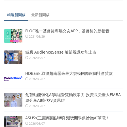
精選新聞稿
最新新聞稿
FLOC唯一基督徒專屬交友APP，基督徒的新福音
2021/03/29
鎧應 AudienceSense 臉部辨識功能上市
2026/08/07
HDBank 取得越南歷來最大規模國際銀團社會貸款
2026/08/07
創智動能強化AI與經營雙軸競爭力 投資長受臺大EMBA
邀分享AI時代投資思維
2026/08/07
ASUSx三麗鷗耍酷聯萌 潮玩開學祭搶抱AI筆電！
2026/08/07