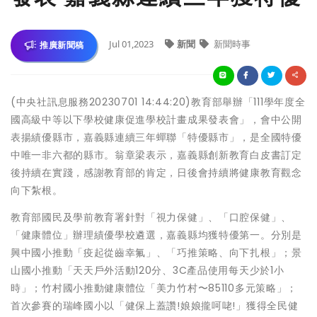
Jul 01,2023
新聞
新聞時事
推廣新聞稿
(中央社訊息服務20230701 14:44:20)教育部舉辦「111學年度全
國高級中等以下學校健康促進學校計畫成果發表會」，會中公開
表揚績優縣市，嘉義縣連續三年蟬聯「特優縣市」，是全國特優
中唯一非六都的縣市。翁章梁表示，嘉義縣創新教育白皮書訂定
後持續在實踐，感謝教育部的肯定，日後會持續將健康教育觀念
向下紮根。
教育部國民及學前教育署針對「視力保健」、「口腔保健」、
「健康體位」辦理績優學校遴選，嘉義縣均獲特優第一。分別是
興中國小推動「疫起從齒幸氟」、「巧推策略、向下扎根」；景
山國小推動「天天戶外活動120分、3C產品使用每天少於1小
時」；竹村國小推動健康體位「美力竹村〜85110多元策略」；
首次參賽的瑞峰國小以「健保上蓋讚!娘娘攏呵咾!」獲得全民健