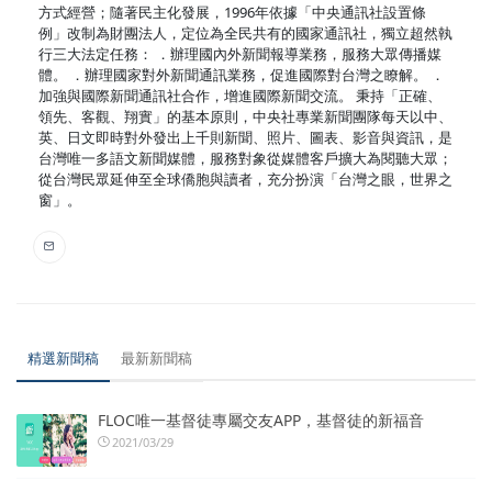
方式經營；隨著民主化發展，1996年依據「中央通訊社設置條
例」改制為財團法人，定位為全民共有的國家通訊社，獨立超然執
行三大法定任務： ．辦理國內外新聞報導業務，服務大眾傳播媒
體。 ．辦理國家對外新聞通訊業務，促進國際對台灣之瞭解。 ．
加強與國際新聞通訊社合作，增進國際新聞交流。 秉持「正確、
領先、客觀、翔實」的基本原則，中央社專業新聞團隊每天以中、
英、日文即時對外發出上千則新聞、照片、圖表、影音與資訊，是
台灣唯一多語文新聞媒體，服務對象從媒體客戶擴大為閱聽大眾；
從台灣民眾延伸至全球僑胞與讀者，充分扮演「台灣之眼，世界之
窗」。
精選新聞稿
最新新聞稿
FLOC唯一基督徒專屬交友APP，基督徒的新福音
2021/03/29