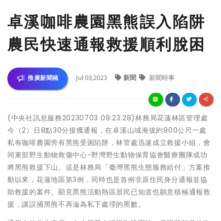
卓溪咖啡農園黑熊誤入陷阱
農民快速通報救援順利脫困
Jul 03,2023
新聞
新聞時事
推廣新聞稿
(中央社訊息服務20230703 09:23:28)林務局花蓮林區管理處
今（2）日8點30分接獲通報，在卓溪山域海拔約900公尺一處
私有咖啡農園旁有黑熊受困陷阱，林管處迅速成立救援小組，會
同東部野生動物救傷中心-野灣野生動物保育協會醫療團隊成功
將黑熊救援下山。這是林務局「臺灣黑熊生態服務給付」方案推
動以來，花蓮地區第3例，同時也是首例非原住民身分通報並協
助救援的案件。顯見黑熊活動熱區居民已知道也願意積極通報救
援，讓誤捕黑熊不再淪為私下處理的黑數。