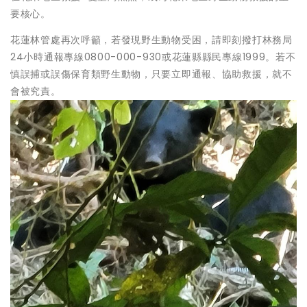
要核心。
花蓮林管處再次呼籲，若發現野生動物受困，請即刻撥打林務局
24小時通報專線0800-000-930或花蓮縣縣民專線1999。若不
慎誤捕或誤傷保育類野生動物，只要立即通報、協助救援，就不
會被究責。