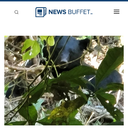
回到首頁
新聞稿分類
登入
刊登