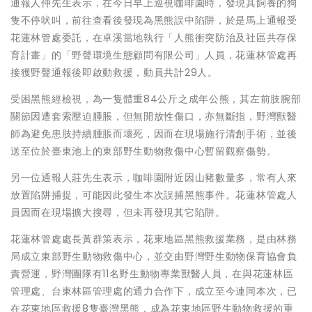
通報人仲先生表示，在今日早上巡視咖啡園時，發現其飼養的狗
隻不停吠叫，前往查看後發現為黑熊誤中陷阱，於是馬上通報受
花蓮林管處委託，在卓溪當地執行「人熊衝突防治及社區共存保
育計畫」的「野聲環境生態顧問有限公司」人員，花蓮林管處再
接獲野聲通報後即啟動救援，動員共計29人。
受困黑熊經檢視，為一隻體重84公斤之成年公熊，其左前肢腕部
關節因遭套索壓迫腫脹，但無開放性傷口，亦無斷指，野灣獸醫
師為避免患肢持續腫脹而壞死，因而在現場施行清創手術，並後
送至位於臺東池上的東部野生動物救傷中心暫留觀察傷勢。
另一位通報人莊先生表示，咖啡園附近因山豬數量多，常有人來
放置陷阱捕捉，可能因此發生本次誤捕黑熊事件。花蓮林管處人
員因而在現場擴大搜尋，但未再發現其它陷阱。
花蓮林管處處長黃群策表示，花東地區黑熊救援業務，是由林務
局成立東部野生動物救傷中心，並交由野灣野生動物保育協會負
責營運，野灣團隊有11名野生動物專業獸醫人員，在與花蓮林區
管理處、台東林區管理處的通力合作下，成立至今連同本次，已
在花東地區救援8隻臺灣黑熊，成為花東地區野生動物救援的重