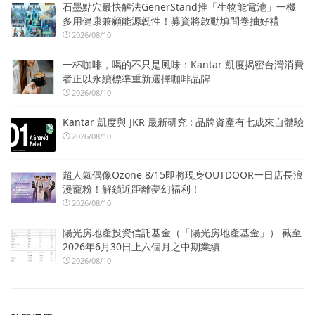
石墨點穴最快解法GenerStand推「生物能電池」一機
多用健康兼顧能源韌性！募資將啟動填問卷抽好禮
2026/08/10
一杯咖啡，喝的不只是風味：Kantar 凱度揭密台灣消費
者正以永續標準重新選擇咖啡品牌
2026/08/10
Kantar 凱度與 JKR 最新研究 : 品牌資產有七成來自體驗
2026/08/10
超人氣偶像Ozone 8/15即將現身OUTDOOR一日店長浪
漫寵粉！解鎖近距離夢幻福利！
2026/08/10
陽光房地產投資信託基金（「陽光房地產基金」） 截至
2026年6月30日止六個月之中期業績
2026/08/10