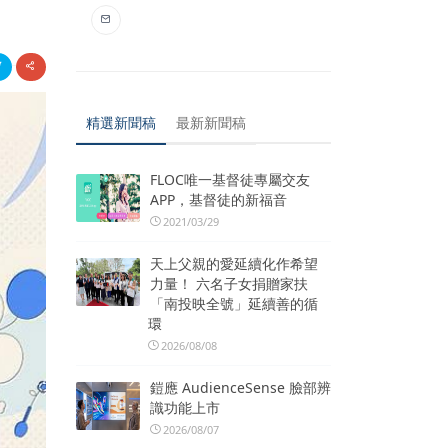
精選新聞稿
最新新聞稿
FLOC唯一基督徒專屬交友
APP，基督徒的新福音
2021/03/29
天上父親的愛延續化作希望
力量！ 六名子女捐贈家扶
「南投映全號」延續善的循
環
2026/08/08
鎧應 AudienceSense 臉部辨
識功能上市
2026/08/07