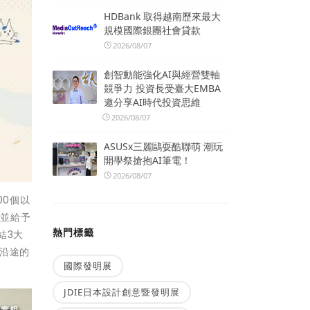
HDBank 取得越南歷來最大
規模國際銀團社會貸款
2026/08/07
創智動能強化AI與經營雙軸
競爭力 投資長受臺大EMBA
邀分享AI時代投資思維
2026/08/07
ASUSx三麗鷗耍酷聯萌 潮玩
開學祭搶抱AI筆電！
2026/08/07
00個以
題並給予
熱門標籤
結3大
沿途的
國際發明展
JDIE日本設計創意暨發明展