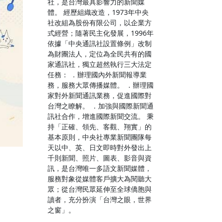
社，是台灣最具影響力的新聞媒
體。 經歷組織改造，1973年中央
社改組為股份有限公司，以企業方
式經營；隨著民主化發展，1996年
依據「中央通訊社設置條例」改制
為財團法人，定位為全民共有的國
家通訊社，獨立超然執行三大法定
任務： ．辦理國內外新聞報導業
務，服務大眾傳播媒體。 ．辦理國
家對外新聞通訊業務，促進國際對
台灣之瞭解。 ．加強與國際新聞通
訊社合作，增進國際新聞交流。 秉
持「正確、領先、客觀、翔實」的
基本原則，中央社專業新聞團隊每
天以中、英、日文即時對外發出上
千則新聞、照片、圖表、影音與資
日
訊，是台灣唯一多語文新聞媒體，
服務對象從媒體客戶擴大為閱聽大
眾；從台灣民眾延伸至全球僑胞與
讀者，充分扮演「台灣之眼，世界
之窗」。