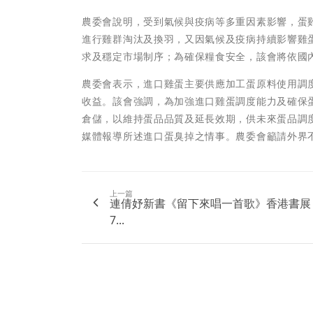
農委會說明，受到氣候與疫病等多重因素影響，蛋
進行雞群淘汰及換羽，又因氣候及疫病持續影響雞
求及穩定市場制序；為確保糧食安全，該會將依國內
農委會表示，進口雞蛋主要供應加工蛋原料使用調
收益。該會強調，為加強進口雞蛋調度能力及確保
倉儲，以維持蛋品品質及延長效期，供未來蛋品調
媒體報導所述進口蛋臭掉之情事。農委會籲請外界
上一篇
連倩妤新書《留下來唱一首歌》香港書展
7...