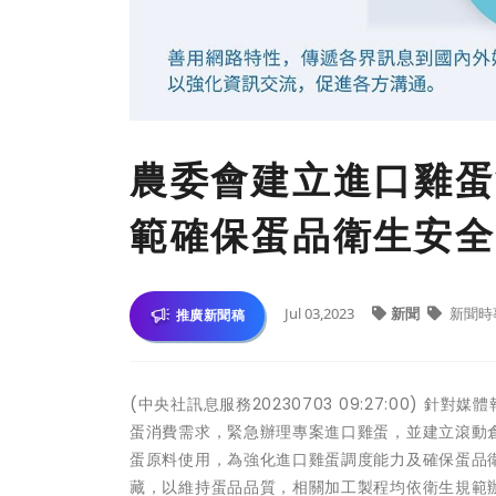
農委會建立進口雞蛋
範確保蛋品衛生安全
Jul 03,2023
新聞
新聞時
推廣新聞稿
(中央社訊息服務20230703 09:27:00)
蛋消費需求，緊急辦理專案進口雞蛋，並建立滾動
蛋原料使用，為強化進口雞蛋調度能力及確保蛋品
藏，以維持蛋品品質，相關加工製程均依衛生規範