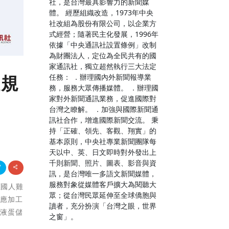
社，是台灣最具影響力的新聞媒
體。 經歷組織改造，1973年中央
社改組為股份有限公司，以企業方
式經營；隨著民主化發展，1996年
依據「中央通訊社設置條例」改制
為財團法人，定位為全民共有的國
家通訊社，獨立超然執行三大法定
理規
任務： ．辦理國內外新聞報導業
務，服務大眾傳播媒體。 ．辦理國
家對外新聞通訊業務，促進國際對
台灣之瞭解。 ．加強與國際新聞通
訊社合作，增進國際新聞交流。 秉
持「正確、領先、客觀、翔實」的
基本原則，中央社專業新聞團隊每
天以中、英、日文即時對外發出上
千則新聞、照片、圖表、影音與資
訊，是台灣唯一多語文新聞媒體，
服務對象從媒體客戶擴大為閱聽大
應國人雞
眾；從台灣民眾延伸至全球僑胞與
供應加工
讀者，充分扮演「台灣之眼，世界
菌液蛋儲
之窗」。