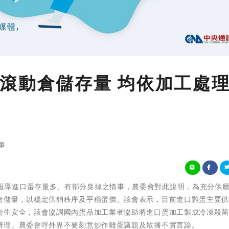
滾動倉儲存量 均依加工處
事
 針對媒體報導進口蛋存量多、有部分臭掉之情事，農委會對此說明，為充分供
倉儲量，以穩定供銷秩序及平穩蛋價。該會表示，目前進口雞蛋主要
衛生安全，該會協調國內蛋品加工業者協助將進口蛋加工製成冷凍殺
辦理。農委會呼外界不要刻意炒作雞蛋議題及散播不實言論。