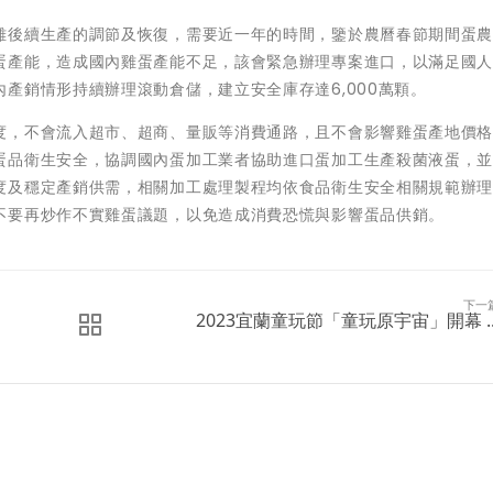
雞後續生產的調節及恢復，需要近一年的時間，鑒於農曆春節期間蛋
蛋產能，造成國內雞蛋產能不足，該會緊急辦理專案進口，以滿足國
產銷情形持續辦理滾動倉儲，建立安全庫存達6,000萬顆。
度，不會流入超市、超商、量販等消費通路，且不會影響雞蛋產地價
蛋品衛生安全，協調國內蛋加工業者協助進口蛋加工生產殺菌液蛋，
度及穩定產銷供需，相關加工處理製程均依食品衛生安全相關規範辦
不要再炒作不實雞蛋議題，以免造成消費恐慌與影響蛋品供銷。
下一
2023宜蘭童玩節「童玩原宇宙」開幕 ..