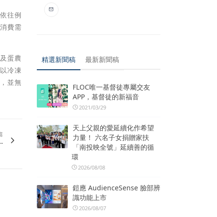
農依往例
人消費需
格及蛋農
精選新聞稿
最新新聞稿
並以冷凍
理，並無
FLOC唯一基督徒專屬交友
APP，基督徒的新福音
2021/03/29
天上父親的愛延續化作希望
篇
力量！ 六名子女捐贈家扶
.
「南投映全號」延續善的循
環
2026/08/08
鎧應 AudienceSense 臉部辨
識功能上市
2026/08/07