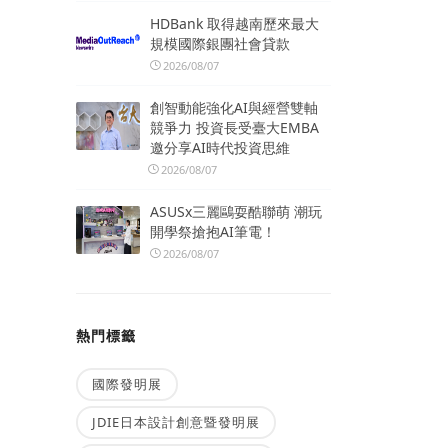
HDBank 取得越南歷來最大
規模國際銀團社會貸款
2026/08/07
創智動能強化AI與經營雙軸
競爭力 投資長受臺大EMBA
邀分享AI時代投資思維
2026/08/07
ASUSx三麗鷗耍酷聯萌 潮玩
開學祭搶抱AI筆電！
2026/08/07
熱門標籤
國際發明展
JDIE日本設計創意暨發明展