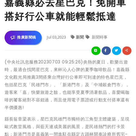
嘉義縣必去星巴克！免開車
搭好行公車就能輕鬆抵達
Jul 03,2023
新聞
新聞時事
推廣新聞稿
(中央社訊息服務20230703 09:25:26)炎熱的夏日，歡樂出遊
時，最適合找間星巴克，來杯沁人心脾的夏季咖啡飲品！嘉義縣
文化觀光局推薦3間搭乘台灣好行公車即可到達的特色星巴克，
包括星巴克「民雄門市」、「新港門市」及「中埔穀倉門市」，
遊客來「嘉」快樂旅遊之餘，也能享受夏季消暑飲品，喜愛喝咖
啡的饕客絕對不容錯過，而且使用電子票證或行動支付搭車還有
半價優惠!
縣長翁章梁表示，星巴克民雄門市獨特的三角型主體建築，呈現
歐式教堂風格，與藍天連成美麗的風景，是民雄熱門的打卡景
點；新港門市是嘉義第一間進駐在縣定古蹟林開泰診療所舊宅-