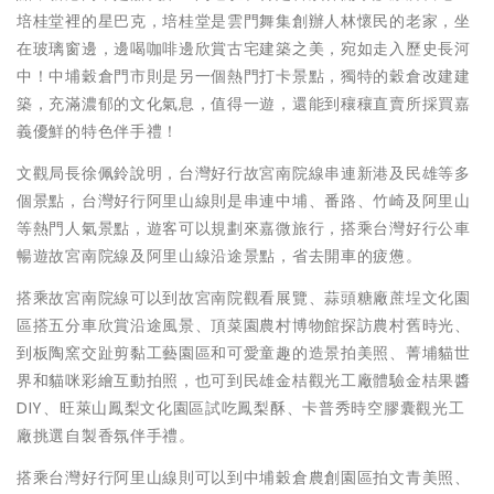
培桂堂裡的星巴克，培桂堂是雲門舞集創辦人林懷民的老家，坐
在玻璃窗邊，邊喝咖啡邊欣賞古宅建築之美，宛如走入歷史長河
中！中埔穀倉門市則是另一個熱門打卡景點，獨特的穀倉改建建
築，充滿濃郁的文化氣息，值得一遊，還能到穰穰直賣所採買嘉
義優鮮的特色伴手禮！
文觀局長徐佩鈴說明，台灣好行故宮南院線串連新港及民雄等多
個景點，台灣好行阿里山線則是串連中埔、番路、竹崎及阿里山
等熱門人氣景點，遊客可以規劃來嘉微旅行，搭乘台灣好行公車
暢遊故宮南院線及阿里山線沿途景點，省去開車的疲憊。
搭乘故宮南院線可以到故宮南院觀看展覽、蒜頭糖廠蔗埕文化園
區搭五分車欣賞沿途風景、頂菜園農村博物館探訪農村舊時光、
到板陶窯交趾剪黏工藝園區和可愛童趣的造景拍美照、菁埔貓世
界和貓咪彩繪互動拍照，也可到民雄金桔觀光工廠體驗金桔果醬
DIY、旺萊山鳳梨文化園區試吃鳳梨酥、卡普秀時空膠囊觀光工
廠挑選自製香氛伴手禮。
搭乘台灣好行阿里山線則可以到中埔穀倉農創園區拍文青美照、