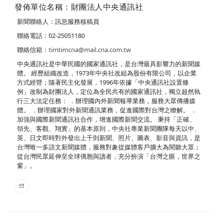
發佈單位名稱：財團法人中央通訊社
新聞聯絡人：訊息服務核稿員
聯絡電話：02-25051180
聯絡信箱：
timtimcna@mail.cna.com.tw
中央通訊社是中華民國的國家通訊社，是台灣最具影響力的新聞媒
體。 經歷組織改造，1973年中央社改組為股份有限公司，以企業
方式經營；隨著民主化發展，1996年依據「中央通訊社設置條
例」改制為財團法人，定位為全民共有的國家通訊社，獨立超然執
行三大法定任務： ．辦理國內外新聞報導業務，服務大眾傳播媒
體。 ．辦理國家對外新聞通訊業務，促進國際對台灣之瞭解。 ．
加強與國際新聞通訊社合作，增進國際新聞交流。 秉持「正確、
領先、客觀、翔實」的基本原則，中央社專業新聞團隊每天以中、
英、日文即時對外發出上千則新聞、照片、圖表、影音與資訊，是
台灣唯一多語文新聞媒體，服務對象從媒體客戶擴大為閱聽大眾；
從台灣民眾延伸至全球僑胞與讀者，充分扮演「台灣之眼，世界之
窗」。