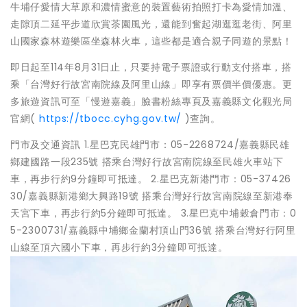
牛埔仔愛情大草原和濃情蜜意的裝置藝術拍照打卡為愛情加溫、
走隙頂二延平步道欣賞茶園風光，還能到奮起湖逛逛老街、阿里
山國家森林遊樂區坐森林火車，這些都是適合親子同遊的景點！
即日起至114年8月31日止，只要持電子票證或行動支付搭車，搭
乘「台灣好行故宮南院線及阿里山線」即享有票價半價優惠。更
多旅遊資訊可至「慢遊嘉義」臉書粉絲專頁及嘉義縣文化觀光局
官網(
https://tbocc.cyhg.gov.tw/
)查詢。
門市及交通資訊 1.星巴克民雄門市：05-2268724/嘉義縣民雄
鄉建國路一段235號 搭乘台灣好行故宮南院線至民雄火車站下
車，再步行約9分鐘即可抵達。 2.星巴克新港門市：05-37426
30/嘉義縣新港鄉大興路19號 搭乘台灣好行故宮南院線至新港奉
天宮下車，再步行約5分鐘即可抵達。 3.星巴克中埔穀倉門市：0
5-2300731/嘉義縣中埔鄉金蘭村頂山門36號 搭乘台灣好行阿里
山線至頂六國小下車，再步行約3分鐘即可抵達。