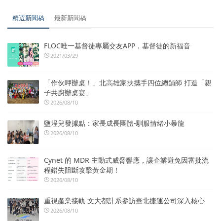
精選新聞稿
最新新聞稿
FLOC唯一基督徒專屬交友APP，基督徒的新福音
2021/03/29
「作伙呷辦桌！」北高雄家扶攜手四位總舖師 打造「親
子共廚辦桌宴」
2026/08/10
鹽埕兒發據點：家長成長團體-馴服情緒小暴龍
2026/08/10
Cynet 的 MDR 主動式威脅響應，讓企業避免因審批流
程錯失阻斷攻擊黃金期！
2026/08/10
重視產業接軌 文大都計系參訪臺北捷運公司深入核心
2026/08/10