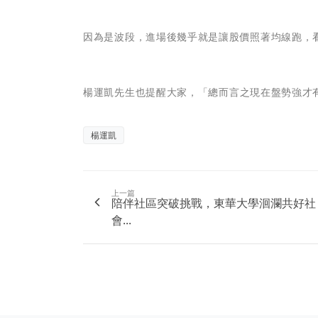
因為是波段，進場後幾乎就是讓股價照著均線跑，
楊運凱先生
也提醒
大家
，「總而言之現在盤勢強才
楊運凱
上一篇
陪伴社區突破挑戰，東華大學洄瀾共好社
會...