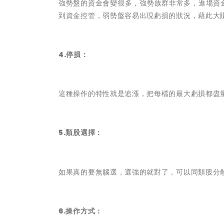
強勢盤的資金會變很多，強勢族群非常多，進場資
到資金控管，弱勢盤容易出現虧損的狀況，藉此大
4.停損：
這種操作的特性就是追漲，把每檔的最大虧損都盡
5.類股選擇：
如果真的要無腦選，選強的就對了，可以同類股分
6.操作方式：