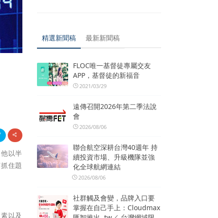
精選新聞稿
最新新聞稿
FLOC唯一基督徒專屬交友
APP，基督徒的新福音
2021/03/29
遠傳召開2026年第二季法說
會
2026/08/06
聯合航空深耕台灣40週年 持
。他以半
續投資市場、升級機隊並強
何抓住題
化全球航網連結
2026/08/06
社群觸及會變，品牌入口要
掌握在自己手上：Cloudmax
因素以及
匯智推出 .tw／.台灣網域限