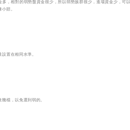
金多，相對的弱勢盤資金很少，所以弱勢族群很少，進場資金少，可
賺小賠。
量設置在相同水準。
散幾檔，以免選到弱的。