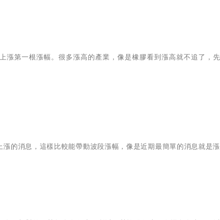
上漲第一根漲幅。很多漲高的產業，像是橡膠看到漲高就不追了，
上漲的消息，這樣比較能帶動波段漲幅，像是近期最簡單的消息就是