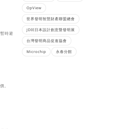
OpView
世界發明智慧財產聯盟總會
JDIE日本設計創意暨發明展
先暫時避
台灣發明商品促進協會
Microchip
永春分館
漲價。