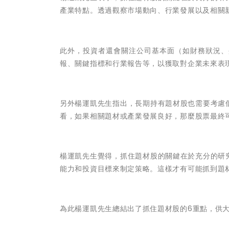
產業特點。透過觀察市場動向、行業發展以及相關
此外，投資者還會關注公司基本面（如財務狀況、
報、關鍵指標和行業報告等，以獲取對企業未來表
另外楊運凱先生指出，
長期持有題材股也需要考慮
看，如果相關題材或產業發展良好，那麼股票最終
楊運凱先生覺得，
抓住題材股的關鍵在於充分的研
能力和投資目標來制定策略。這樣才有可能抓到題
為此楊運凱先生總結出了抓住題材股的
6重點
，供