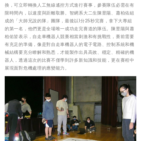
換，可立即轉換人工無線遙控方式進行賽事，參賽隊伍必需在有
限時間內，以速度與距離取勝。智網系大二生陳昱陽、蕭柏佑組
成的「大師兄說的隊」團隊，最後以1分25秒完賽，拿下大專組
的第一名，他們更是全場唯一成功走完賽道的隊伍。陳昱陽與蕭
柏佑皆表示，自走車機器人競賽相當刺激和有挑戰性，賽前需要
有充足的準備，像是對自走車機器人的電子電路、控制系統和機
械結構要充分瞭解和熟悉，才能製作出具高效、穩定、精確的機
器人，透過這次的比賽不僅學到許多新知識和技能，更在賽程中
展現面對危機處理的應變能力。