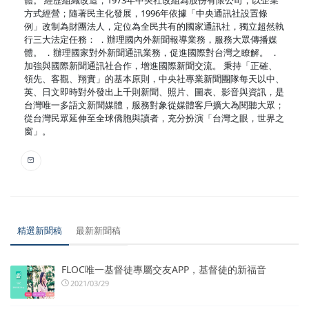
方式經營；隨著民主化發展，1996年依據「中央通訊社設置條
例」改制為財團法人，定位為全民共有的國家通訊社，獨立超然執
行三大法定任務： ．辦理國內外新聞報導業務，服務大眾傳播媒
體。 ．辦理國家對外新聞通訊業務，促進國際對台灣之瞭解。 ．
加強與國際新聞通訊社合作，增進國際新聞交流。 秉持「正確、
領先、客觀、翔實」的基本原則，中央社專業新聞團隊每天以中、
英、日文即時對外發出上千則新聞、照片、圖表、影音與資訊，是
台灣唯一多語文新聞媒體，服務對象從媒體客戶擴大為閱聽大眾；
從台灣民眾延伸至全球僑胞與讀者，充分扮演「台灣之眼，世界之
窗」。
精選新聞稿
最新新聞稿
FLOC唯一基督徒專屬交友APP，基督徒的新福音
2021/03/29