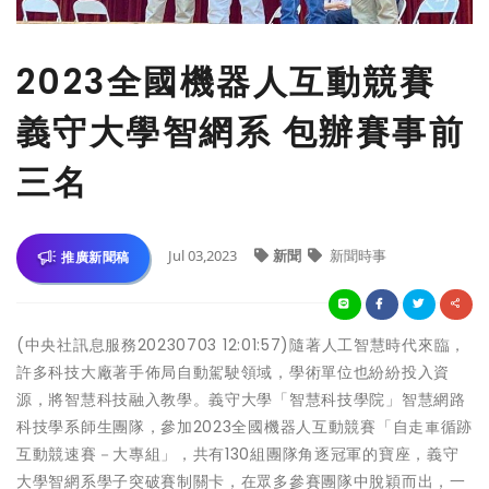
2023全國機器人互動競賽
義守大學智網系 包辦賽事前
三名
Jul 03,2023
新聞
新聞時事
推廣新聞稿
(中央社訊息服務20230703 12:01:57)隨著人工智慧時代來臨，
許多科技大廠著手佈局自動駕駛領域，學術單位也紛紛投入資
源，將智慧科技融入教學。義守大學「智慧科技學院」智慧網路
科技學系師生團隊，參加2023全國機器人互動競賽「自走車循跡
互動競速賽－大專組」，共有130組團隊角逐冠軍的寶座，義守
大學智網系學子突破賽制關卡，在眾多參賽團隊中脫穎而出，一