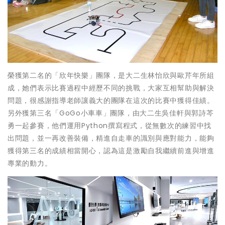
榮獲第二名的「欣年快樂」團隊，是大二生林怡欣與歐芹年所組
成，她們表示比賽過程中經歷不同的挑戰，大家互相幫助與解決
問題，很感謝指導老師讓義大的團隊在這次的比賽中獲得佳績。
另外獲第三名「GoGo小車車」團隊，由大二生吳佳軒與郭詩芩
勇一起參賽，他們運用Python撰寫程式，從無數次的練習中找
出問題，並一再改善裝備，精進自走車的識別與應對能力，能夠
獲得第三名的成績相當開心，認為這是激勵自我繼續前進與增進
專業的動力。