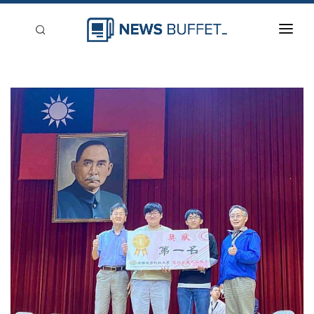
回到首頁
新聞稿分類
登入
刊登