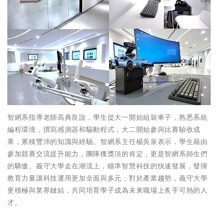
智網系指導老師高典良說，學生從大一開始組裝車子，熟悉系統
編程環境，撰寫感測器和驅動程式，大二開始參與比賽驗收成
果，累積豐沛的知識與經驗。智網系主任楊吳泉表示，學生藉由
參加競賽交流提升能力，團隊獲獎項的肯定，更是智網系師生們
的驕傲。義守大學走在潮流上，瞄準智慧科技的快速發展，發揮
教育力量讓科技運用更加全面與多元；對於產業趨勢，義守大學
更積極與業界鏈結，共同培育學子成為未來職場上炙手可熱的人
才。