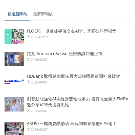
精選新聞稿
最新新聞稿
FLOC唯一基督徒專屬交友APP，基督徒的新福音
2021/03/29
鎧應 AudienceSense 臉部辨識功能上市
2026/08/07
HDBank 取得越南歷來最大規模國際銀團社會貸款
2026/08/07
創智動能強化AI與經營雙軸競爭力 投資長受臺大EMBA
邀分享AI時代投資思維
2026/08/07
ASUSx三麗鷗耍酷聯萌 潮玩開學祭搶抱AI筆電！
2026/08/07