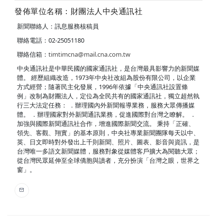
發佈單位名稱：財團法人中央通訊社
新聞聯絡人：訊息服務核稿員
聯絡電話：02-25051180
聯絡信箱：
timtimcna@mail.cna.com.tw
中央通訊社是中華民國的國家通訊社，是台灣最具影響力的新聞媒
體。 經歷組織改造，1973年中央社改組為股份有限公司，以企業
方式經營；隨著民主化發展，1996年依據「中央通訊社設置條
例」改制為財團法人，定位為全民共有的國家通訊社，獨立超然執
行三大法定任務： ．辦理國內外新聞報導業務，服務大眾傳播媒
體。 ．辦理國家對外新聞通訊業務，促進國際對台灣之瞭解。 ．
加強與國際新聞通訊社合作，增進國際新聞交流。 秉持「正確、
領先、客觀、翔實」的基本原則，中央社專業新聞團隊每天以中、
英、日文即時對外發出上千則新聞、照片、圖表、影音與資訊，是
台灣唯一多語文新聞媒體，服務對象從媒體客戶擴大為閱聽大眾；
從台灣民眾延伸至全球僑胞與讀者，充分扮演「台灣之眼，世界之
窗」。