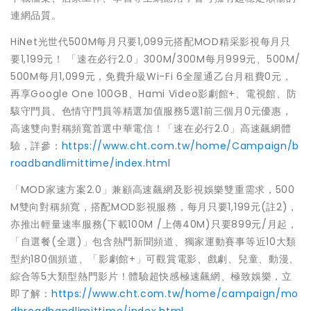
連網品質。
HiNet光世代500M每月只要1,099元搭配MOD精采影視每月只
要1,199元！ 「速在必行2.0」300M/300M每月999元、500M/
500M每月1,099元，免費升級Wi-Fi 6全屋通乙台月租費0元，
再享Google One 100GB、Hami Video影劇館+、電視館、防
駭守門員、色情守門員等精選加值服務5選1前三個月0元優惠，
高速雙向對稱頻寬首選中華電信！「速在必行2.0」高速飆網體
驗，詳參：
https://www.cht.com.tw/home/Campaign/b
roadbandlimittime/index.html
「MOD家速方案2.0」兼顧高速飆網及影視娛樂雙重需求，500
M雙向對稱頻寬，搭配MOD影視服務，每月只要1,199元(註2)，
亦推出輕量速率服務(下載100M /上傳40M)只要899元/月起，
「自選餐(全選)」包含熱門新聞頻道、獨家運動賽事等近10大類
型約180個頻道、「影劇館+」可觀賞電影、戲劇、兒童、動漫、
綜合等5大類型熱門影片！體驗超快感極速飆網、極致娛樂，立
即了解：
https://www.cht.com.tw/home/campaign/mo