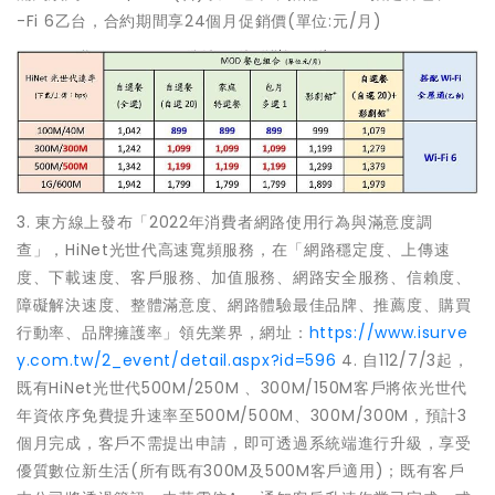
-Fi 6乙台，合約期間享24個月促銷價(單位:元/月)
3. 東方線上發布「2022年消費者網路使用行為與滿意度調
查」，HiNet光世代高速寬頻服務，在「網路穩定度、上傳速
度、下載速度、客戶服務、加值服務、網路安全服務、信賴度、
障礙解決速度、整體滿意度、網路體驗最佳品牌、推薦度、購買
行動率、品牌擁護率」領先業界，網址：
https://www.isurve
y.com.tw/2_event/detail.aspx?id=596
4. 自112/7/3起，
既有HiNet光世代500M/250M 、300M/150M客戶將依光世代
年資依序免費提升速率至500M/500M、300M/300M，預計3
個月完成，客戶不需提出申請，即可透過系統端進行升級，享受
優質數位新生活(所有既有300M及500M客戶適用)；既有客戶