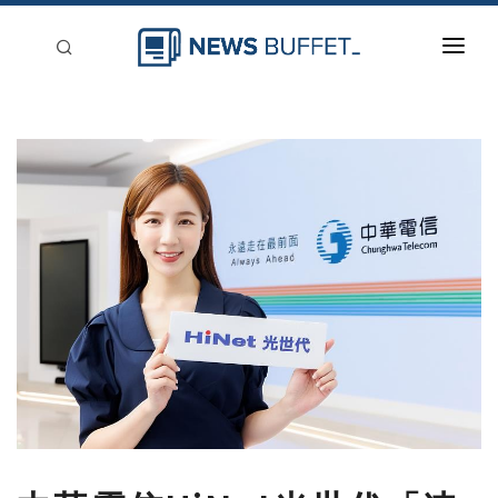
回到首頁
新聞稿分類
登入
刊登