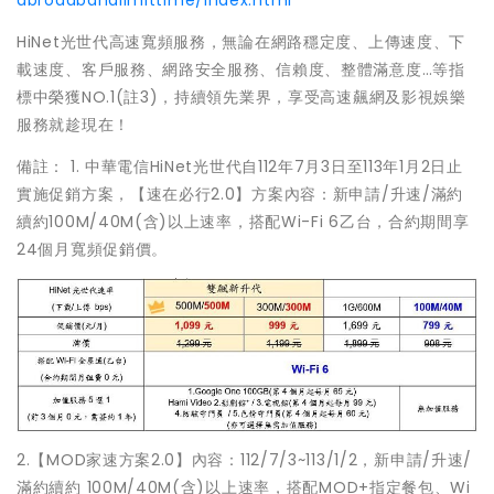
dbroadbandlimittime/index.html
HiNet光世代高速寬頻服務，無論在網路穩定度、上傳速度、下
載速度、客戶服務、網路安全服務、信賴度、整體滿意度…等指
標中榮獲NO.1(註3)，持續領先業界，享受高速飆網及影視娛樂
服務就趁現在！
備註： 1. 中華電信HiNet光世代自112年7月3日至113年1月2日止
實施促銷方案，【速在必行2.0】方案內容：新申請/升速/滿約
續約100M/40M(含)以上速率，搭配Wi-Fi 6乙台，合約期間享
24個月寬頻促銷價。
2.【MOD家速方案2.0】內容：112/7/3~113/1/2，新申請/升速/
滿約續約 100M/40M(含)以上速率，搭配MOD+指定餐包、Wi