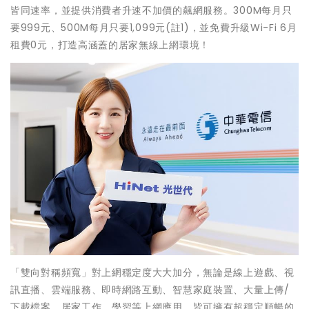
皆同速率，並提供消費者升速不加價的飆網服務。300M每月只
要999元、500M每月只要1,099元(註1)，並免費升級Wi-Fi 6月
租費0元，打造高涵蓋的居家無線上網環境！
「雙向對稱頻寬」對上網穩定度大大加分，無論是線上遊戲、視
訊直播、雲端服務、即時網路互動、智慧家庭裝置、大量上傳/
下載檔案、居家工作、學習等上網應用，皆可擁有超穩定順暢的