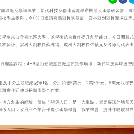
 馬稠後產業園區廠商勤誠興業、新代科技及聯達智能舉辦機器人產學研習營，
校學生參與，今(3)日邀請嘉義縣長翁章梁、雲林縣副縣長謝淑亞等
。
與學生來自雲嘉地區大學，以學術結合實作提升創新能力，今日開幕
長林翰謙、雲科大副校長蘇純繒、虎科大副校長張禎元及各廠商代表
。
行理論課程；4-6週由勤誠嘉義廠提供實作場域，新代科技與聯達智
。
1名及不分主題取總冠軍1名，分別頒發5萬元、2萬5千元、5萬元競賽
專題實作延伸成長期產學合作案。
本地方創生的經驗，留住「關係人口」是一大重點，就是要讓外地居
關係人口，政府與企業合作提供產學機會、就業機會，提升年輕族群