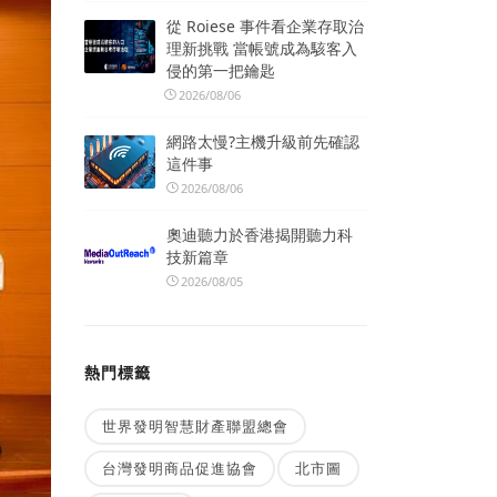
從 Roiese 事件看企業存取治
理新挑戰 當帳號成為駭客入
侵的第一把鑰匙
2026/08/06
網路太慢?主機升級前先確認
這件事
2026/08/06
奧迪聽力於香港揭開聽力科
技新篇章
2026/08/05
熱門標籤
世界發明智慧財產聯盟總會
台灣發明商品促進協會
北市圖