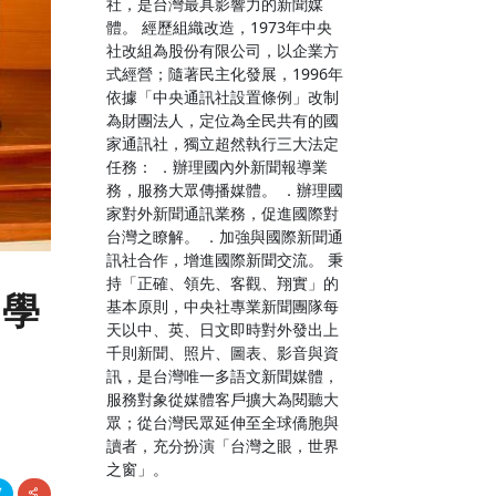
社，是台灣最具影響力的新聞媒
體。 經歷組織改造，1973年中央
社改組為股份有限公司，以企業方
式經營；隨著民主化發展，1996年
依據「中央通訊社設置條例」改制
為財團法人，定位為全民共有的國
家通訊社，獨立超然執行三大法定
任務： ．辦理國內外新聞報導業
務，服務大眾傳播媒體。 ．辦理國
家對外新聞通訊業務，促進國際對
台灣之瞭解。 ．加強與國際新聞通
訊社合作，增進國際新聞交流。 秉
持「正確、領先、客觀、翔實」的
多學
基本原則，中央社專業新聞團隊每
天以中、英、日文即時對外發出上
千則新聞、照片、圖表、影音與資
訊，是台灣唯一多語文新聞媒體，
服務對象從媒體客戶擴大為閱聽大
眾；從台灣民眾延伸至全球僑胞與
讀者，充分扮演「台灣之眼，世界
之窗」。