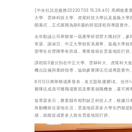
(中央社訊息服務20230703 15:29:40)
大學、雲林科技大學、虎尾科技大學以及嘉義大學四
開幕式，正式展開為期6週的研習課程與專題實作
去年勤誠公司舉辦第一屆產學研習營大獲好評，參
章梁、謝淑亞、中正大學校長馮展華、嘉義大學校
望學生在營隊學有所成，畢業後留在雲嘉地區打拼
課程前3週分別在中正大學、雲林科大、虎尾科大進
機台設備與業師指導，協助參賽隊伍完成專題實作
8月12日將舉辦成果發表，各主題取優勝1名、佳作
勝隊伍成員可獲職場實習及畢業就職機會，還可將
翁章梁表示，農業縣市相對缺乏科技人才，根據日
有動機留在當地生活，雲嘉地區眾多大學生們都是
感，就能促成更多人留在雲嘉地區打拼。