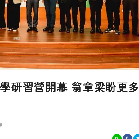
學研習營開幕 翁章梁盼更
事