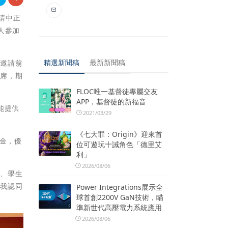
邀請中正
人參加
精選新聞稿
最新新聞稿
式邀請翁
出席，期
FLOC唯一基督徒專屬交友
APP，基督徒的新福音
能提供
2021/03/29
《七大罪：Origin》迎來首
獎金，優
位可遊玩十誡角色「德里艾
利」
2026/08/06
民、學生
自我認同
Power Integrations展示全
球首創2200V GaN技術，瞄
準新世代高壓電力系統應用
2026/08/06