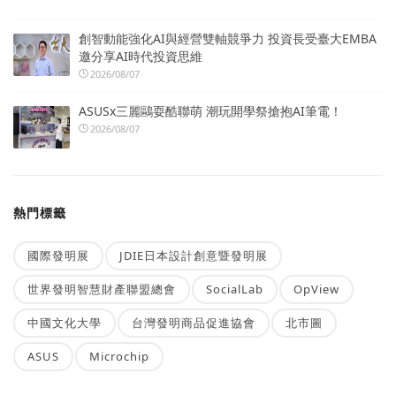
創智動能強化AI與經營雙軸競爭力 投資長受臺大EMBA
邀分享AI時代投資思維
2026/08/07
ASUSx三麗鷗耍酷聯萌 潮玩開學祭搶抱AI筆電！
2026/08/07
熱門標籤
國際發明展
JDIE日本設計創意暨發明展
世界發明智慧財產聯盟總會
SocialLab
OpView
中國文化大學
台灣發明商品促進協會
北市圖
ASUS
Microchip