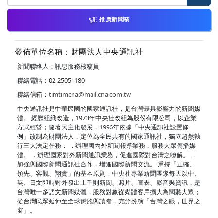
推廣新聞稿
發佈單位名稱：財團法人中央通訊社
新聞聯絡人：訊息服務核稿員
聯絡電話：02-25051180
聯絡信箱：
timtimcna@mail.cna.com.tw
中央通訊社是中華民國的國家通訊社，是台灣最具影響力的新聞媒
體。 經歷組織改造，1973年中央社改組為股份有限公司，以企業
方式經營；隨著民主化發展，1996年依據「中央通訊社設置條
例」改制為財團法人，定位為全民共有的國家通訊社，獨立超然執
行三大法定任務： ．辦理國內外新聞報導業務，服務大眾傳播媒
體。 ．辦理國家對外新聞通訊業務，促進國際對台灣之瞭解。 ．
加強與國際新聞通訊社合作，增進國際新聞交流。 秉持「正確、
領先、客觀、翔實」的基本原則，中央社專業新聞團隊每天以中、
英、日文即時對外發出上千則新聞、照片、圖表、影音與資訊，是
台灣唯一多語文新聞媒體，服務對象從媒體客戶擴大為閱聽大眾；
從台灣民眾延伸至全球僑胞與讀者，充分扮演「台灣之眼，世界之
窗」。