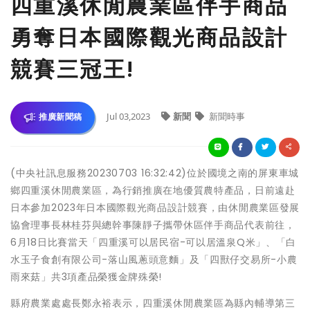
四重溪休閒農業區伴手商品
勇奪日本國際觀光商品設計
競賽三冠王!
Jul 03,2023
新聞
新聞時事
推廣新聞稿
(中央社訊息服務20230703 16:32:42)位於國境之南的屏東車城
鄉四重溪休閒農業區，為行銷推廣在地優質農特產品，日前遠赴
日本參加2023年日本國際觀光商品設計競賽，由休閒農業區發展
協會理事長林桂芬與總幹事陳靜子攜帶休區伴手商品代表前往，
6月18日比賽當天「四重溪可以居民宿-可以居溫泉Q米」、「白
水玉子食創有限公司-落山風蔥頭意麵」及「四獸仔交易所-小農
雨來菇」共3項產品榮獲金牌殊榮!
縣府農業處處長鄭永裕表示，四重溪休閒農業區為縣內輔導第三