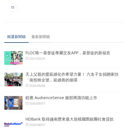
精選新聞稿
最新新聞稿
FLOC唯一基督徒專屬交友APP，基督徒的新福音
2021/03/29
天上父親的愛延續化作希望力量！ 六名子女捐贈家扶
「南投映全號」延續善的循環
2026/08/08
鎧應 AudienceSense 臉部辨識功能上市
2026/08/07
HDBank 取得越南歷來最大規模國際銀團社會貸款
2026/08/07