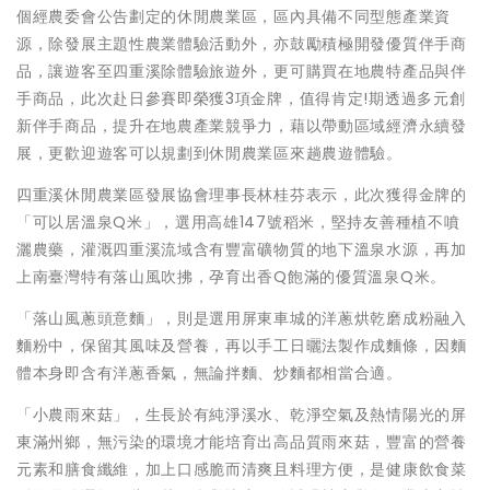
個經農委會公告劃定的休閒農業區，區內具備不同型態產業資
源，除發展主題性農業體驗活動外，亦鼓勵積極開發優質伴手商
品，讓遊客至四重溪除體驗旅遊外，更可購買在地農特產品與伴
手商品，此次赴日參賽即榮獲3項金牌，值得肯定!期透過多元創
新伴手商品，提升在地農產業競爭力，藉以帶動區域經濟永續發
展，更歡迎遊客可以規劃到休閒農業區來趟農遊體驗。
四重溪休閒農業區發展協會理事長林桂芬表示，此次獲得金牌的
「可以居溫泉Q米」，選用高雄147號稻米，堅持友善種植不噴
灑農藥，灌溉四重溪流域含有豐富礦物質的地下溫泉水源，再加
上南臺灣特有落山風吹拂，孕育出香Q飽滿的優質溫泉Q米。
「落山風蔥頭意麵」，則是選用屏東車城的洋蔥烘乾磨成粉融入
麵粉中，保留其風味及營養，再以手工日曬法製作成麵條，因麵
體本身即含有洋蔥香氣，無論拌麵、炒麵都相當合適。
「小農雨來菇」，生長於有純淨溪水、乾淨空氣及熱情陽光的屏
東滿州鄉，無污染的環境才能培育出高品質雨來菇，豐富的營養
元素和膳食纖維，加上口感脆而清爽且料理方便，是健康飲食菜