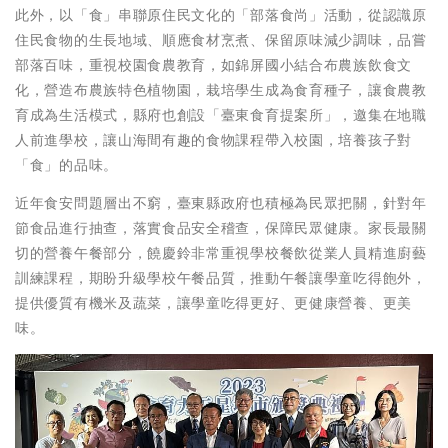
此外，以「食」串聯原住民文化的「部落食尚」活動，從認識原
住民食物的生長地域、順應食材烹煮、保留原味減少調味，品嘗
部落百味，重視校園食農教育，如錦屏國小結合布農族飲食文
化，營造布農族特色植物園，栽培學生成為食育種子，讓食農教
育成為生活模式，縣府也創設「臺東食育提案所」，邀集在地職
人前進學校，讓山海間有趣的食物課程帶入校園，培養孩子對
「食」的品味。
近年食安問題層出不窮，臺東縣政府也積極為民眾把關，針對年
節食品進行抽查，落實食品安全稽查，保障民眾健康。家長最關
切的營養午餐部分，饒慶鈴非常重視學校餐飲從業人員精進廚藝
訓練課程，期盼升級學校午餐品質，推動午餐讓學童吃得飽外，
提供優質有機米及蔬菜，讓學童吃得更好、更健康營養、更美
味。