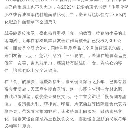
農業的推廣上也不失力道，在2023年新增的環境指標「使用化學
肥料或合成農藥的耕地面積比例」中，臺東縣也以僅有27.8%的
化肥施作面積拿下全國第3。
縣長饒慶鈴表示，臺東積極重視「食」的教育，從食物生長的土
地開始，近年在有機農業及友善耕作面積合計已突破2,300公
頃，面積是全國第3大，同時注重農產品安全且兼顧環境永續，
達到友善土地、生態及生活的「三生農業」，希望在地農產品更
優質、友善、更具競爭力，感謝所有關注以「食」為核心的夥
伴，讓我們吃出安全及健康。
在「食」的推廣，饒慶鈴指出，臺東慢食節行之多年，已擁有豐
富多元樣貌，民眾產生慢食意識、進一步關注生活中食材來源、
實踐環保減塑，改變臺東餐飲文化。今年首度辦理「慢食國際論
壇」，邀請義大利、菲律賓、印度、馬來西亞等國際慢食代表齊
聚臺東，帶來慢食推動經驗，未來持續走向國際、鏈結南島文
化，讓臺東慢食節成為重視飲食文化、喜歡慢食運動的民眾每年
必朝聖的慶典。