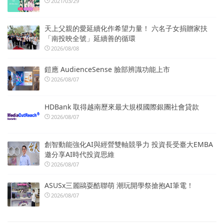
2021/03/29
天上父親的愛延續化作希望力量！ 六名子女捐贈家扶
「南投映全號」延續善的循環
2026/08/08
鎧應 AudienceSense 臉部辨識功能上市
2026/08/07
HDBank 取得越南歷來最大規模國際銀團社會貸款
2026/08/07
創智動能強化AI與經營雙軸競爭力 投資長受臺大EMBA
邀分享AI時代投資思維
2026/08/07
ASUSx三麗鷗耍酷聯萌 潮玩開學祭搶抱AI筆電！
2026/08/07