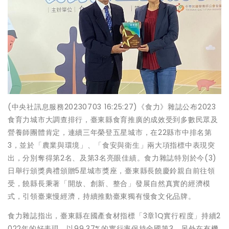
(中央社訊息服務20230703 16:25:27)《食力》雜誌公布2023
食育力城市大調查排行，臺東縣食育推廣的成效受到多數民眾及
營養師團體肯定，連續三年榮登五星城市，在22縣市中排名第
3，並於「農業與環境」、「食安與衛生」兩大項指標中表現突
出，分別奪得第2名、及第3名亮眼佳績。食力雜誌特別於今(3)
日舉行頒獎典禮頒贈5星城市獎座，臺東縣長饒慶鈴親自前往領
受，饒縣長秉著「開放、創新、整合」發展自然真實的經濟模
式，引領臺東慢經濟，持續推動臺東獨有慢食文化品牌。
食力雜誌指出，臺東縣在國產食材指標「3章1Q實行程度」持續2
022年的好表現，以99.37%的實行率保持全國第3，另外在有機