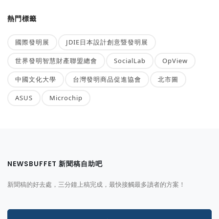
熱門標籤
國際發明展
JDIE日本設計創意暨發明展
世界發明智慧財產聯盟總會
SocialLab
OpView
中國文化大學
台灣發明商品促進協會
北市圖
ASUS
Microchip
NEWSBUFFET 新聞稿自助吧
新聞稿的好去處，三分鐘上稿完成，最快接觸最多讀者的方案！