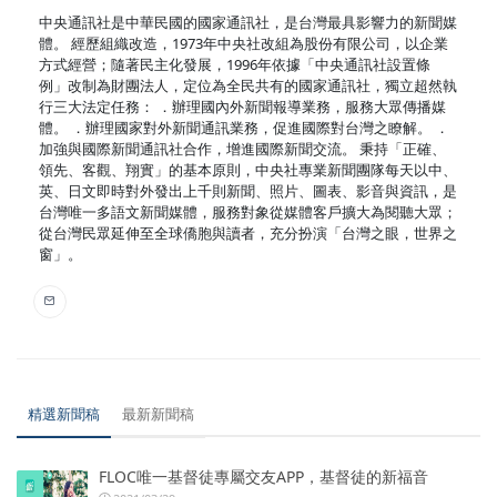
中央通訊社是中華民國的國家通訊社，是台灣最具影響力的新聞媒
體。 經歷組織改造，1973年中央社改組為股份有限公司，以企業
方式經營；隨著民主化發展，1996年依據「中央通訊社設置條
例」改制為財團法人，定位為全民共有的國家通訊社，獨立超然執
行三大法定任務： ．辦理國內外新聞報導業務，服務大眾傳播媒
體。 ．辦理國家對外新聞通訊業務，促進國際對台灣之瞭解。 ．
加強與國際新聞通訊社合作，增進國際新聞交流。 秉持「正確、
領先、客觀、翔實」的基本原則，中央社專業新聞團隊每天以中、
英、日文即時對外發出上千則新聞、照片、圖表、影音與資訊，是
台灣唯一多語文新聞媒體，服務對象從媒體客戶擴大為閱聽大眾；
從台灣民眾延伸至全球僑胞與讀者，充分扮演「台灣之眼，世界之
窗」。
精選新聞稿
最新新聞稿
FLOC唯一基督徒專屬交友APP，基督徒的新福音