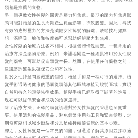
類都是推薦的食物。
另一個導致女性掉髮的因素是壓力和焦慮。長期的壓力和焦慮狀
態可能對頭髮的生長周期產生負面影響，導致脫髮。因此，尋找
有效的應對壓力的方法是減輕女性掉髮的關鍵。放鬆技巧如冥
想、深呼吸、瑜伽和按摩都可以幫助緩解壓力和焦慮。
女性掉髮的治療方法各不相同，根據個體情況而定。一種常用的
治療方法是藥物治療。例如，米諾地爾是一種經批准用於女性脫
髮的藥物，可幫助促進頭髮生長。然而，在使用任何藥物之前，
建議諮詢醫生以確保安全和有效性。
對於女性掉髮問題嚴重的個體，植髮手術是一種可行的選擇。植
髮手術通過將健康的毛囊從頭部其他區域移植到脫髮區域，實現
自然和持久的頭髮恢復效果。植髮手術已經取得了顯著的進展，
現在可以提供安全和成功的治療選擇。
除了治療方法，正確的頭髮護理對於女性掉髮的管理也至關重
要。使用溫和的洗髮產品，避免頻繁使用熱工具和緊束髮型，定
期修剪髮梢以減少斷裂和分叉是維持頭髮健康的基本步驟。
總之，女性掉髮是一個常見的問題，但通過了解其原因並採取適