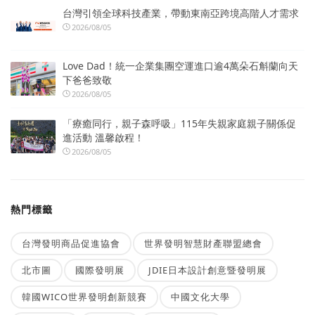
台灣引領全球科技產業，帶動東南亞跨境高階人才需求
2026/08/05
Love Dad！統一企業集團空運進口逾4萬朵石斛蘭向天
下爸爸致敬
2026/08/05
「療癒同行，親子森呼吸」115年失親家庭親子關係促
進活動 溫馨啟程！
2026/08/05
熱門標籤
台灣發明商品促進協會
世界發明智慧財產聯盟總會
北市圖
國際發明展
JDIE日本設計創意暨發明展
韓國WICO世界發明創新競賽
中國文化大學