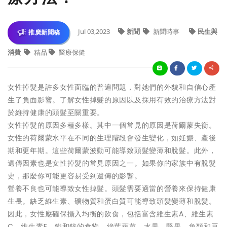
Jul 03,2023
新聞
新聞時事
民生與
推廣新聞稿
消費
精品
醫療保健
女性掉髮是許多女性面臨的普遍問題，對她們的外貌和自信心產
生了負面影響。了解女性掉髮的原因以及採用有效的治療方法對
於維持健康的頭髮至關重要。
女性掉髮的原因多種多樣。其中一個常見的原因是荷爾蒙失衡。
女性的荷爾蒙水平在不同的生理階段會發生變化，如妊娠、產後
期和更年期。這些荷爾蒙波動可能導致頭髮變薄和脫髮。此外，
遺傳因素也是女性掉髮的常見原因之一。如果你的家族中有脫髮
史，那麼你可能更容易受到遺傳的影響。
營養不良也可能導致女性掉髮。頭髮需要適當的營養來保持健康
生長。缺乏維生素、礦物質和蛋白質可能導致頭髮變薄和脫髮。
因此，女性應確保攝入均衡的飲食，包括富含維生素A、維生素
C、維生素E、鐵和鋅的食物。綠葉蔬菜、水果、堅果、魚類和豆