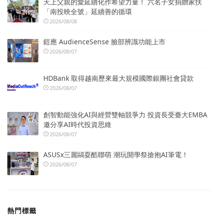
天上父親的愛延續化作希望力量！ 六名子女捐贈家扶
「南投映全號」延續善的循環
2026/08/08
鎧應 AudienceSense 臉部辨識功能上市
2026/08/07
HDBank 取得越南歷來最大規模國際銀團社會貸款
2026/08/07
創智動能強化AI與經營雙軸競爭力 投資長受臺大EMBA
邀分享AI時代投資思維
2026/08/07
ASUSx三麗鷗耍酷聯萌 潮玩開學祭搶抱AI筆電！
2026/08/07
熱門標籤