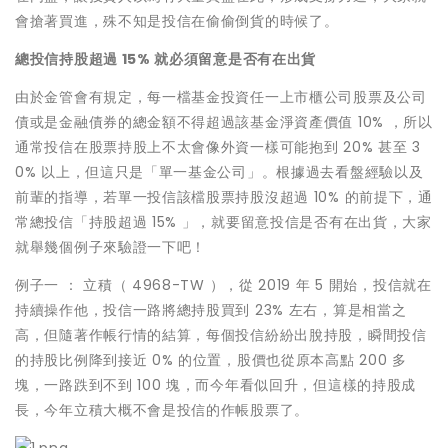
會搶著買進，殊不知是投信在偷偷倒貨的時候了。
總投信持股超過 15% 就必須留意是否有在出貨
由於金管會有規定，每一檔基金投資任一上市櫃公司股票及公司
債或是金融債券的總金額不得超過該基金淨資產價值 10% ，所以
通常投信在股票持股上不太會像外資一樣可能抱到 20% 甚至 3
0% 以上，但這只是「單一基金公司」。根據過去看盤經驗以及
前輩的指導，若單一投信該檔股票持股沒超過 10% 的前提下，通
常總投信「持股超過 15% 」，就要留意投信是否有在出貨，大家
就舉幾個例子來驗證一下吧！
例子一 ： 立積（ 4968-TW ），從 2019 年 5 開始，投信就在
持續操作他，投信一路將總持股買到 23% 左右，算是相當之
高，但隨著作帳行情的結算，每個投信紛紛出脫持股，瞬間投信
的持股比例降到接近 0% 的位置，股價也從原本高點 200 多
塊，一路跌到不到 100 塊，而今年看似回升，但這樣的持股成
長，今年立積大概不會是投信的作帳股票了。