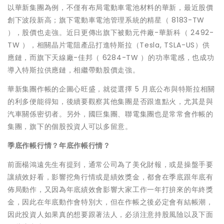
以華新集團為例，不僅有布局電動車電池材料的華新，最近股價
創下波段新高；旗下電動車電池管理系統的精星（ 8183-TW
），股價也走強。近日更傳出旗下被動元件廠-華新科（ 2492-
TW ），相關晶片電阻產品打進特斯拉（Tesla, TSLA-US）供
應鏈，而旗下天線廠-佳邦（ 6284-TW ）的功率電感，也成功
導入特斯拉供應鏈，相繼帶動股價走強。
華新集團作帳的企圖心旺盛，就從選擇 5 月底公布與特斯拉相關
的利多便能得知，後續要觀察其他集團是否跟進點火，尤其是與
汽車關係密切者。另外，國巨集團、聯電集團也是常常會作帳的
集團，旗下的個股投資人可以多留意。
季底作帳行情？年底作帳行情？
前面楊鴻遠先生有提到，通常公司為了美化財報，或是操盤手要
讓績效好看，影響挖角行情或是績效獎金，都會在季底跟年底有
佈局動作，又因為年底績效會影響大家工作一年打拚來的年終獎
金，因此在年底動作會特別大，但在作帳之後必定會有結帳潮，
因此投資人如果真的想要跟著法人，必須注意持股風險以及下面