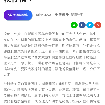
Jul 04,2023
新聞
新聞時事
推廣新聞稿
投信、外資、自營商被視為台灣股市中的三大法人角色。其中，
投信在中小型股的籌碼追蹤上扮演著重要的角色。然而，每逢年
底，報章雜誌總是討論投信作帳行情，即將結算時，他們會拉抬
哪些股票成為結算對象，這引發了一個問題：為什麼投信要拉抬
特定股票來結算呢？而大家該如何選擇投信拉抬股而非結帳股
呢？此外，除了投信，還有哪些角色也會進行作帳呢？這是今天
楊鴻遠先生要跟大家探討的話題，讓他從投信開始，逐一介紹下
去吧！
台股端午節前震盪整理，周線翻黑；逢6月底，市場聚焦法人季
底作帳、除息與股東會，其中長榮、台達電、聯電、日月光等重
要權值股即將除息，最受到法人關注，市場上如果有發現法人連
買的個股開始轉賣，代表法人即將季底結帳，投資人就不要貿然