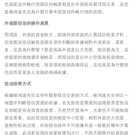
也就是說作帳行情跟拉抬幅度都是在年底較容易浮現出來，這也
是楊鴻遠先生為什麼只看年底投信作帳行情的原因。
外資跟投信的操作差異
照理說，外資的資金較大，跟隨外資投資的人應該比較多才對，
但老實說投信被投資朋友當作判斷的依據相對外資來說，還更
多，這是為什麼呢？那是因為外資是以大型股、龍頭股為主，這
些股票的價格通常都較高；而投信則是以中小型股為投資標的，
這種股價相對較低，投資朋友較能負擔得起，這也就是為什麼投
信反而是最多人追隨的籌碼依據。
投信掛單方式
根據楊鴻遠先生這些年觀察投信交易的方式，楊鴻遠先生得出一
個盤中判斷投信買賣的依據，首先當然是要選到這檔股票是投信
近期都是有在買賣的股票，不然茫茫股海中，大家也不可能每檔
都去查看。由於投信投資的都是中小型股，相對外資的大型股，
波動性較為活潑，外加投信操作不可能像外資一樣要好幾年才看
出成效，必須是短期內就要有獲利才行，不然不能應付結算的績