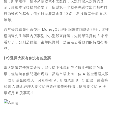
情，如果選擇一檔本來績效就不怎麼好，又沒什麼人投資的基
金，那根本沒拉抬的必要了，所以第一步就是先選擇出同類型排
行前幾名的基金，例如股票型基金前 10 名、科技股基金前 5 名
等等。
通常楊鴻遠先生會使用 MoneyDJ 理財網來查詢基金排行，這裡
楊鴻遠先生舉國內股票型中小型股來篩選，先簡單選擇前 3 名來
看好了，分別是群益、復華跟野村，然後進去看他們的持股有哪
些。
(2)選擇大家有你沒有的股票
當大家選好優質基金後，就是從中找尋他們持股比例較高的股
票，但這時有個問題出現啦，當這市場上有一位 A 基金經理人跟
一位 B 基金經理人，分別持有 A、B 股票跟 B、C 股票，那這時
如果 A 基金經理人要拉抬股票作出作帳行情，應該要拉抬 A 股
票還是 B 股票呢？