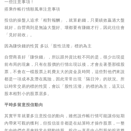
一些注意事項！
搭乘作帳行情順風車注意事項
投信的操盤人追求「相對報酬」，就算虧錢，只要績效贏過大盤
就好，自營商則是無論大盤好、壞都要有賺錢才行，因此往往會
「見好就收」。
因為賺快錢的性質 多以「股性活潑」標的為主
自營商喜好「賺快錢」，所以跟外資比較不同的是，很少出現提
前布局的現象，只有在股價的行情出現以後，才會去著墨那檔股
票，不會在一檔股票上耗費太大的資金及時間，這些對他們來說
都是一項成本及潛在風險，因此常常出現「隔日沖」的狀況。所
以時常交易的標的性質，會以「股性活潑」的標的為主，這又以
股本相對小的股票居多。
平時多留意投信動向
其實平常就要多注意投信的動向，雖然說作帳行情可能讓你短期
內帶來可觀的獲利，但投信並非都是在結算時才操作股票，一整
年中他們也是會時常去變動持股，投信一直是中小型股的投資夥