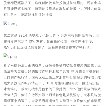
股價卻已經翻倍了，這種就比較屬於投信提前佈局的，現在進場
很可能已經太晚了，但冠德很早就在群益的持股中，所以之前就
有注意的，應該能抓到這波行情。
第二家是 3324 的雙鴻，也是大約 7 月左右投信開始布局，現
在持股也來到了 13% 左右，算偏高的位置，股價也漲了 30
幾%，而且近期也轉賣超了，這種也是屬於提前作帳行情。
看了兩檔篩選出來的股票，好像都是提前被投信布局的股票，這
樣這時怎麼挑出好的投信作帳持股呢？其實 10 月也是有機會篩
出好的作帳行情，因為現在正值王牌股作帳行情起步的時候，雖
然大多投信作帳行情在 5 、 6 月可能就開始布局，但這時投信
才進場的，很大的機率是他們的王牌持股，當作他們最後的績效
衝刺法寶，但這在持股資訊上通常都會是落後消息，大家只能從
籌碼面來篩選了，大家透過籌碼條件去篩選出來投信突然連續買