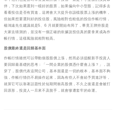
伴，下次如果選到一檔好的股票，如果偏向中小型股，記得多去
看看投信是否有買進，這將會大大提升你該檔股票上漲的機率，
但如果想要選到好的投信股，風險相對也較低的投信作帳行情，
楊鴻遠先生建議就是5、6 月就要開始布局了，畢竟王牌持股是
大家去猜測的，並沒有一個正確的依據說投信真的要拿來成為作
帳行情，這樣風險就相對較高。
股價最終還是回歸基本面
作帳行情雖然可以帶動個股股價上漲，然而必須提醒新手投資人
要回歸最基礎的思考：「一間企業的股價憑什麼會上漲？」，說
穿了，股價代表這間公司，基本面還是一切的根本，基本面不夠
強，作帳行情仍不易操作起來，因為有些人不會給予買進評等，
就算它可以靠著話題性於短期間衝高股價，不久之後還是會被打
回原形，投資人一旦來不及脫手，就會慘遭套牢的命運。