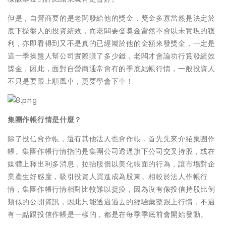
但是，自營商要的是老闆發給他的獎金，獎金多寡當然是決定於
底下操盤人的投資績效，而老闆要發獎金當然不會以未實現的獲
利，亦即看得到又不是真的已經屬於他的金額來發獎金，一定是
這一季操盤人幫公司實際賺了多少錢，老闆才會論功行賞發績效
獎金，因此，面對自營商通常會有的季底結帳行情，一般投資人
不只是要跟上順風車，更要學會下車！
集團作帳行情是什麼？
除了投信會作帳，還有其他法人也會作帳，首先先來介紹集團作
帳。集團作帳行情指的是集團公司透過旗下公司交叉持股，或在
媒體上釋出利多消息，拉抬股價以美化帳面的行為，讓市場對企
業產生好感度，吸引投資人買進成為股東。相較於法人作帳行
情，集團作帳行情相對比較難以捉摸，因為沒有像投信持股比例
類似的公開資訊，因此只能透過過去的經驗彙整跟上行情，不過
有一點跟投信作帳是一樣的，都是在每季季底前會開始發動。