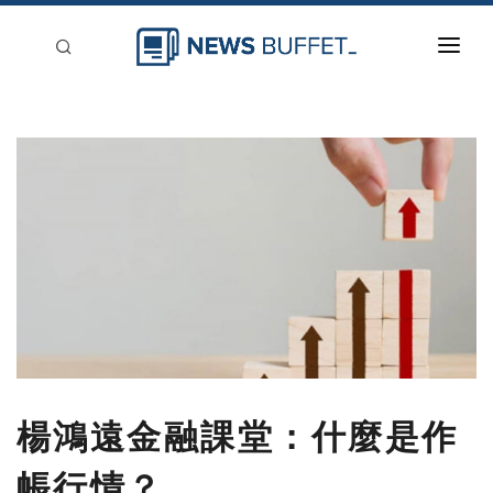
回到首頁
新聞稿分類
登入
刊登
楊鴻遠金融課堂：什麼是作
帳行情？