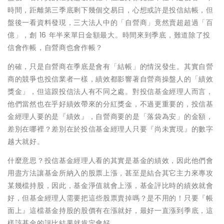
時間，距離第三季底剩下幾個交易日，心想或許是投信結帳，但
盤後一看資料發現，三大法人中的「自營商」竟然賣超超過「百
億」，創 16 年半來單日金額最大。時間來到季底，難道除了投
信會作帳，自營商也會作帳？
的確，只是自營商在季底是會有「結帳」的情況發生。其實自營
商的競爭也投信業者一樣，績效都影響著自營商操盤人的「績效
獎金」，但這跟投信法人有不同之處。對投信基金經理人而言，
他們當然也在乎好績效帶來的分紅獎金，不過更重要的，投信基
金經理人要的是『績效』，自營商要的是「落袋為安」的金額，
差別在哪裡？差別在於投信基金經理人只要『尚未實現』的數字
越大就好。
什麼意思？投信基金經理人看的其實是基金的績效，因此他們會
用盡方法讓基金所納入的股票上漲，甚至是結合其它主力來專攻
某幾檔持股，因此，基金淨值就會上漲，基金評比時的績效就會
好，但基金經理人需要把這些股票賣掉嗎？是不用的！只要『帳
面上』這檔基金持股的股價有在漲就好，最好一直漲到季底，這
樣該基金的評比結果就肯定會好。