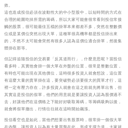
效。
這也造成投信必須在波動性大的中小型股中，以短時間的方式在
合理的範圍吃掉所需的籌碼，所以大家可能會很常看到投信常接
觸的股票，很可能最佳五檔的掛單本來都差不多，突然在整數價
位或是某價位突然出現大單，這種單很高機率都是投信掛出來
的，不然不太可能會突然有很多人認為這價位適合掛單，然後集
體掛在那等。
但記得追隨投信的交易要「反其道而行」，什麼意思呢？當投信
看多時，其實他會掛一個大單在外盤的位置，很常是整數位置，
有時也可能出現在其他價位，這時很多投資人就會想說，這位置
有這麼大量的賣單掛在這，要突破勢必須要很大的買單才行，這
裡一定有壓力存在，許多投資人就會在這之前就先將單出售，但
其實這是投信的假單，他們的用意就是要讓投資人認為股價過不
去，好讓他們在這價格之下能好好吸取籌碼，等籌碼吸夠以後，
就會將假單撤出，行情往往就在這時開始飆漲。
投信看空也是如此，當他們想要出售股票時，很常掛一個假大單
在內盤，讓投資人以為有大量買盤在此，形成支撐力道，大家就