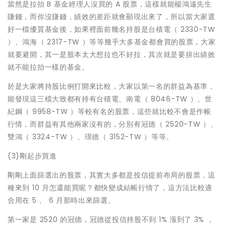
當然是拉抬 B 基金經理人沒買的 A 股票，這樣就能楊鴻遠先生
賺錢，而你沒賺錢，績效的差距就會顯現出來了，所以當大家選
好一檔優質基金後，如果裡面前幾名持股是台積電（ 2330-TW
）、鴻海（ 2317-TW ）等等幾乎大多基金都會買的股票，大家
就要避開，其一是股本太大想拉也不好拉，其次就是要拚出績效
就不能拉抬一樣的基金。
於是大家將持股比例打開來比較，大家以第一名的群益為基準，
能發現這三檔大致都有持有台積電、南電（ 8046-TW ）、世
紀鋼（ 9958-TW ）等較有名的股票，這些就比較不會是作帳
行情，而群益有其他兩家沒有的，分別有冠德（ 2520-TW ）、
雙鴻（ 3324-TW ）、璟德（ 3152-TW ）等等。
(3)剛起步買進
剛剛上面篩選出的股票，其實大多都是投信提前布局的股票，這
種來到 10 月怎還能買呢？都快變成結帳行情了，這方法比較適
合用在 5 、 6 月那時出來篩選。
第一家是 2520 的冠德，冠德從投信持股不到 1% 漲到了 3% ，