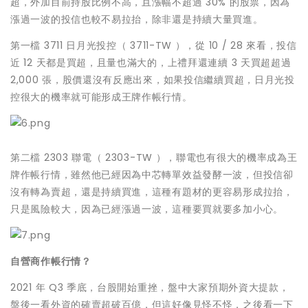
超，外加目前持股比例不高，且漲幅不超過 30% 的股票，因為
漲過一波的投信也較不易拉抬，除非還是持續大量買進。
第一檔 3711 日月光投控（ 3711-TW ），從 10 / 28 來看，投信
近 12 天都是買超，且量也滿大的，上禮拜還連續 3 天買超超過
2,000 張，股價還沒有反應出來，如果投信繼續買超，日月光投
控很大的機率就可能形成王牌作帳行情。
第二檔 2303 聯電（ 2303-TW ），聯電也有很大的機率成為王
牌作帳行情，雖然他已經因為中芯轉單效益發酵一波，但投信卻
沒有轉為賣超，還是持續買進，這種有題材的更容易形成拉抬，
只是風險較大，因為已經漲過一波，這種要買就要多加小心。
自營商作帳行情？
2021 年 Q3 季底，台股開始重挫，盤中大家預期外資大提款，
盤後一看外資的確賣超破百億，但這好像見怪不怪，之後看一下