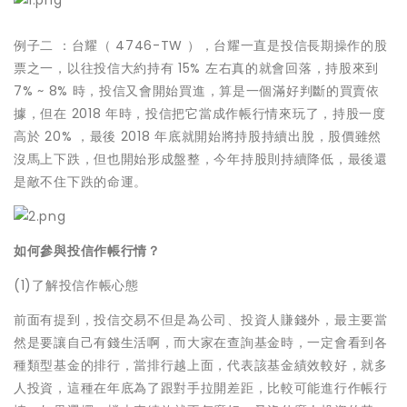
例子二 ：台耀（ 4746-TW ），台耀一直是投信長期操作的股
票之一，以往投信大約持有 15% 左右真的就會回落，持股來到
7% ~ 8% 時，投信又會開始買進，算是一個滿好判斷的買賣依
據，但在 2018 年時，投信把它當成作帳行情來玩了，持股一度
高於 20% ，最後 2018 年底就開始將持股持續出脫，股價雖然
沒馬上下跌，但也開始形成盤整，今年持股則持續降低，最後還
是敵不住下跌的命運。
如何參與投信作帳行情？
(1)了解投信作帳心態
前面有提到，投信交易不但是為公司、投資人賺錢外，最主要當
然是要讓自己有錢生活啊，而大家在查詢基金時，一定會看到各
種類型基金的排行，當排行越上面，代表該基金績效較好，就多
人投資，這種在年底為了跟對手拉開差距，比較可能進行作帳行