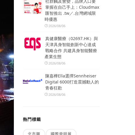
社群觸及會變，品牌入口要
掌握在自己手上：Cloudmax
匯智推出 .tw／.台灣網域限
時優惠
2026/08/06
真健康醫療（02697.HK）與
天津具身智能創新中心達成
戰略合作 共建具身智能醫療
產業生態
2026/08/06
陳嘉樺Ella選擇Sennheiser
Digital 6000打造震撼動人的
青春狂歡
2026/08/06
熱門標籤
北市圖
國際發明展