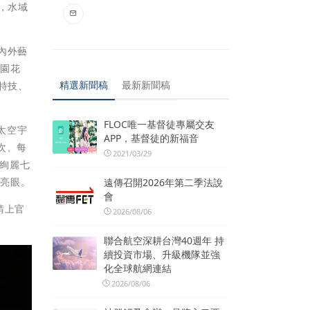
，水域
內外藝
遊園花
精選新聞稿
最新新聞稿
特技、
FLOC唯一基督徒專屬交友
太空宇
APP，基督徒的新福音
次、每
2021/03/29
以絢麗七
光亮眼。
遠傳召開2026年第二季法說
會
請上官
2026/08/06
聯合航空深耕台灣40週年 持
續投資市場、升級機隊並強
化全球航網連結
2026/08/06