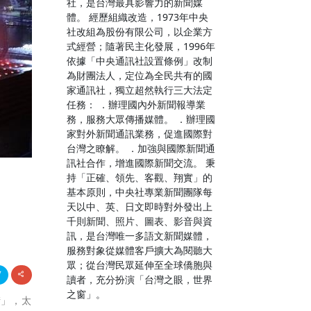
社，是台灣最具影響力的新聞媒
體。 經歷組織改造，1973年中央
社改組為股份有限公司，以企業方
式經營；隨著民主化發展，1996年
依據「中央通訊社設置條例」改制
為財團法人，定位為全民共有的國
家通訊社，獨立超然執行三大法定
任務： ．辦理國內外新聞報導業
務，服務大眾傳播媒體。 ．辦理國
家對外新聞通訊業務，促進國際對
台灣之瞭解。 ．加強與國際新聞通
訊社合作，增進國際新聞交流。 秉
持「正確、領先、客觀、翔實」的
基本原則，中央社專業新聞團隊每
天以中、英、日文即時對外發出上
千則新聞、照片、圖表、影音與資
訊，是台灣唯一多語文新聞媒體，
服務對象從媒體客戶擴大為閱聽大
眾；從台灣民眾延伸至全球僑胞與
讀者，充分扮演「台灣之眼，世界
之窗」。
街」，太