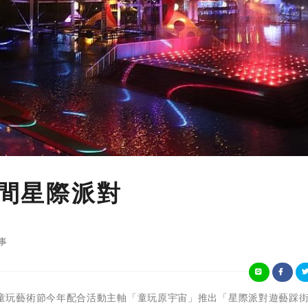
夜間星際派對
事
 宜蘭國際童玩藝術節今年配合活動主軸「童玩原宇宙」推出「星際派對遊藝踩