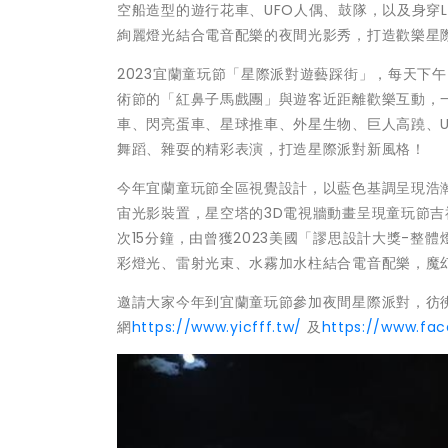
空船造型的遊行花車、UFO人偶、鼓隊，以及身穿
絢麗燈光結合電音配樂的夜間光影秀，打造歡樂星
2023宜蘭童玩節「星際派對遊藝踩街」，每天下午
術節的「紅鼻子馬戲團」與遊客近距離歡樂互動，
車、閃亮蛋車、星球推車、外星生物、巨人高蹺、U
舞蹈、雜耍的精彩表演，打造星際派對新風格！
今年宜蘭童玩節全區視覺設計，以藍色基調呈現浩
宙光影裝置，星空塔的3D電視牆動畫呈現童玩節吉
次15分鐘，由曾獲2023美國「謬思設計大獎-
彩燈光、雷射光束、水霧加水柱結合電音配樂，魔
邀請大家今年到宜蘭童玩節參加夜間星際派對，彷彿
網
https://www.yicfff.tw/
及
https://www.fa