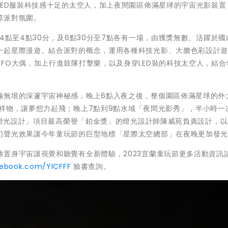
LED服裝科技感十足的太空人，加上夜間園區佈滿星球的宇宙光影裝置
際派對氛圍。
4點至4點30分，及6點30分至7點各有一場，由獲獎無數、活躍於國
一起星際漫遊。結合派對的概念，運用各種科技光影、大膽色彩設計
FO大偶，加上行進鼓隊打擊樂，以及身穿LED裝的科技太空人，結合
瀚無垠的深邃宇宙神秘感，晚上6點入夜之後，整個園區佈滿星球的外
祥物，讓夢想力起飛；晚上7點到9點水域「夜間光影秀」，半小時一
整體燈光設計」項目最高榮譽「鉑金獎」的燈光設計師陳威苑負責設計，
幻聲光效果讓今年童玩節的巨型地標「星際太空總部」在夜晚更加發
置身宇宙讓視覺和聽覺有全新體驗，2023宜蘭童玩節更多活動資訊
cebook.com/YICFFF
臉書查詢。