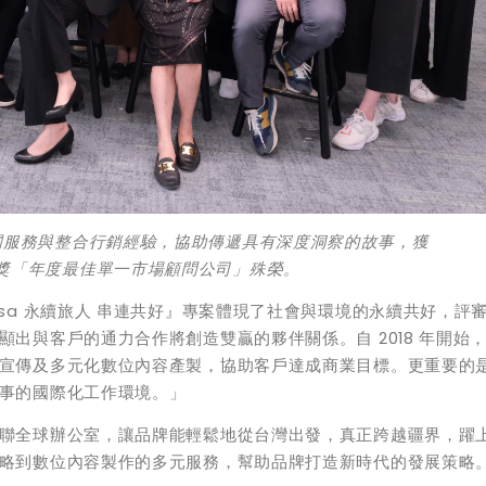
關服務與整合行銷經驗，協助傳遞具有深度洞察的故事，獲
標竿獎「年度最佳單一市場顧問公司」殊榮。
sa 永續旅人 串連共好』專案體現了社會與環境的永續共好，評
出與客戶的通力合作將創造雙贏的夥伴關係。自 2018 年開始
宣傳及多元化數位內容產製，協助客戶達成商業目標。更重要的
事的國際化工作環境。」
聯全球辦公室，讓品牌能輕鬆地從台灣出發，真正跨越疆界，躍
略到數位內容製作的多元服務，幫助品牌打造新時代的發展策略