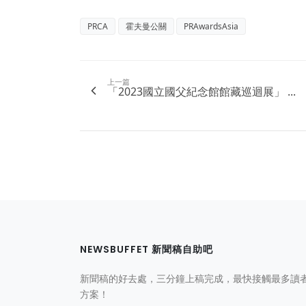
PRCA
霍夫曼公關
PRAwardsAsia
上一篇
「2023國立國父紀念館館藏巡迴展」 ...
NEWSBUFFET 新聞稿自助吧
新聞稿的好去處，三分鐘上稿完成，最快接觸最多讀
方案！