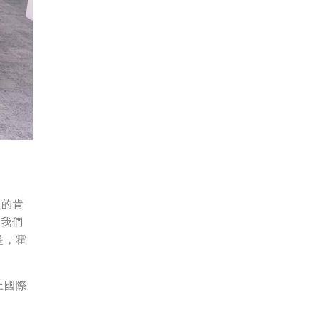
審的肯
，我們
是，霍
上國際
。