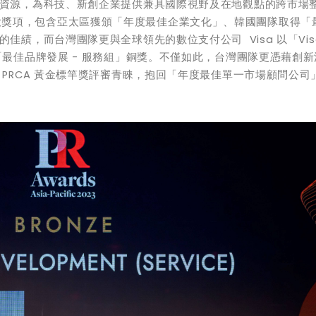
資源，為科技、新創企業提供兼具國際視野及在地觀點的跨市場
舉奪下六大獎項，包含亞太區獲頒「年度最佳企業文化」、韓國團隊取得
績，而台灣團隊更與全球領先的數位支付公司 Visa 以「Vis
最佳品牌發展 - 服務組」銅獎。不僅如此，台灣團隊更憑藉創新
PRCA 黃金標竿獎評審青睞，抱回「年度最佳單一市場顧問公司