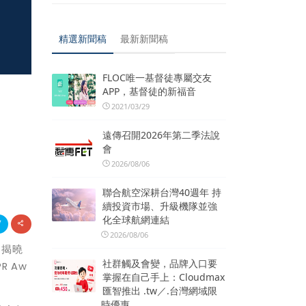
精選新聞稿
最新新聞稿
FLOC唯一基督徒專屬交友
APP，基督徒的新福音
、
2021/03/29
遠傳召開2026年第二季法說
會
2026/08/06
聯合航空深耕台灣40週年 持
續投資市場、升級機隊並強
化全球航網連結
2026/08/06
月揭曉
社群觸及會變，品牌入口要
 Aw
掌握在自己手上：Cloudmax
匯智推出 .tw／.台灣網域限
時優惠