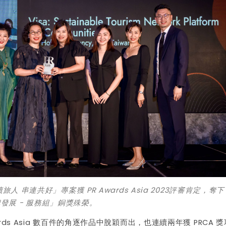
旅人 串連共好」專案獲 PR Awards Asia 2023評審肯定，奪
發展 - 服務組」銅獎殊榮。
ds Asia 數百件的角逐作品中脫穎而出，也連續兩年獲 PRCA 