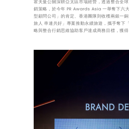
霍夫曼公關深耕亞太區市場經營，透過整合全球
銷策略，於今年 PR Awards Asia 一
型顧問公司」的肯定、香港團隊則收穫兩銀一銅的佳
旅人 串連共好」專案推動永續旅遊，攜手奪下「
略與整合行銷思維協助客戶達成商務目標，獲得 