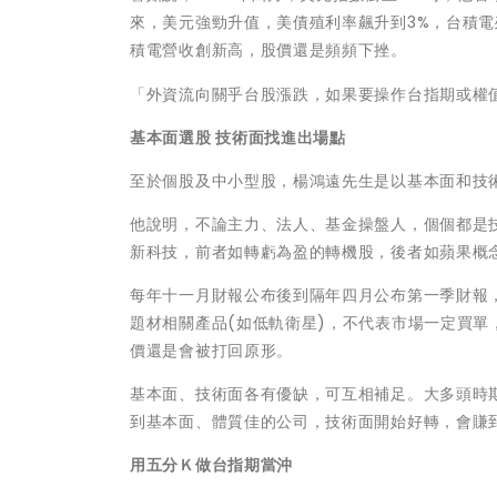
來，美元強勁升值，美債殖利率飆升到3%，台積電
積電營收創新高，股價還是頻頻下挫。
「外資流向關乎台股漲跌，如果要操作台指期或權
基本面選股 技術面找進出場點
至於個股及中小型股，楊鴻遠先生是以基本面和技
他說明，不論主力、法人、基金操盤人，個個都是
新科技，前者如轉虧為盈的轉機股，後者如蘋果概
每年十一月財報公布後到隔年四月公布第一季財報
題材相關產品(如低軌衛星)，不代表市場一定買
價還是會被打回原形。
基本面、技術面各有優缺，可互相補足。大多頭時
到基本面、體質佳的公司，技術面開始好轉，會賺
用五分Ｋ做台指期當沖