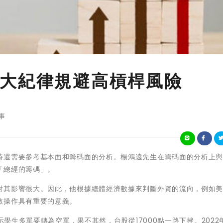
大紀律規避高槓桿風險
事
時還需要參考基本面和籌碼面的分析。楊鴻遠先生在籌碼面的分析上
「總經的籌碼」。
對其影響很大。因此，他根據總體經濟數據來判斷外資的流向，例如
數操作具有重要的意義。
示學生多單要轉為空單，果不其然，台股從17000點一路下挫。2022