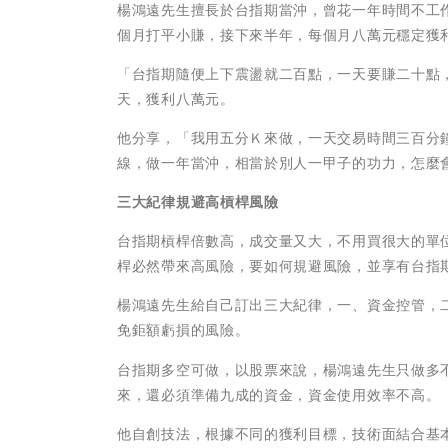
楊鴻遠先生擅長於台指期當沖，曾花一年時間不工
個月打平小賺，接下來半年，每個月八萬元穩定獲
「台指期隨便上下震盪就二百點，一天要賺二十點
天，獲利八萬元。
他分享，「我用五分Ｋ來做，一天交易時間三百分
線，做一年當沖，相當於別人一甲子的功力，怎麼
三大紀律規避高槓桿風險
台指期槓桿倍數高，成交量又大，不用買很大的單
桿必然帶來高風險，要如何規避風險，並享有台指
楊鴻遠先生給自己訂出三大紀律，一、資金控管，
免鉅額虧損的風險。
台指期多空可做，以股票來說，楊鴻遠先生只做多
來，還必須準備九成的資金，資金使用效率不高。
他自創技法，根據不同的獲利目標，技術面結合基