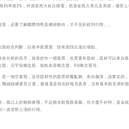
殖利率僅2%，外資當然大砍台積電，把資金投入美元及美債，儘管上
值股，必要了解國際情勢及總經動向，才不至於錯判行情」。
術面綜合判斷，以基本面選股、技術面找出進出場點。
技術分析的高手，就算炒作一檔股票，也需要有題材，題材可以來自
念股、元宇宙概念股、低軌衛星概念股、5G概念股等。
，是一個空窗期，這些題材性的股票群魔亂舞、各自飆漲，說實在的
單，醜媳婦總要見公婆，最後還是得在財報見真章，沒有基本面支撐的
期，風口上的豬都會飛，不起眼水餃股跟著飆，但大盤不好時，資金
到一波逆勢上漲的行情。