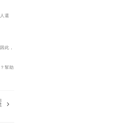
比人還
，因此，
攻？幫助
篇
業