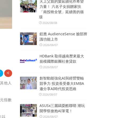
天上父親的愛延續化作希望
力量！ 六名子女捐贈家扶
「南投映全號」延續善的循
環
2026/08/08
鎧應 AudienceSense 臉部辨
識功能上市
2026/08/07
HDBank 取得越南歷來最大
規模國際銀團社會貸款
2026/08/07
創智動能強化AI與經營雙軸
與其他人
競爭力 投資長受臺大EMBA
邀分享AI時代投資思維
2026/08/07
美元指數
ASUSx三麗鷗耍酷聯萌 潮玩
開學祭搶抱AI筆電！
年以
2026/08/07