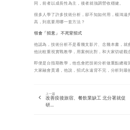
同，前者以成長性為主，後者就強調營收穩健。
很多人學了許多技術分析，卻不知如何用，楊鴻遠
高，到底要用哪一套方法？
領會「招意」 不死背招式
他認為，技術分析不是看幾支影片、念幾本書，就
他比較重視實戰教學，用案例比對，和大家切磋觀
即便是台指期教學，他也會把技術分析做重點總複
大家融會貫通，他說，招式永遠背不完，分析到最
上一篇
改善疫後旅宿、餐飲業缺工 北分署就促
研...