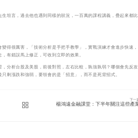
先生坦言，過去他也遇到同樣的狀況，一百萬的課程講義，疊起來都
會變得很厲害，「技術分析是手把手教學」，實戰演練才會進步快速
念，有錯誤馬上修正，可收到立即的效果。
習，分析台股及美股，前後對照，左右比較，孰強孰弱？哪個會先反
後只剩漲跌和強弱，要領會的是「招意」，而不是死背招式。
下一
楊鴻遠金融課堂：下半年關注這些產