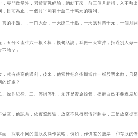
作，專門做當沖，累積實戰經驗，總結下來，前三個月虧損，入不敷
利，目前為止，一個月平均有十至二十萬元的獲利。
，真的不難」，一口大台，一天賺二十點，一天獲利四千元，一個月
鐘，五分Ｋ產生六十根Ｋ棒，換句話說，我做一天當沖，抵過別人做
會不強？」
位，就有很高的獲利，後來，他索性把台指期當作一檔股票來做，只
期的好處？
二、操作紀律、三、停損停利，尤其是資金控管，提醒自己不要過度
不做空，他認為，依實際經驗，放空不見得都借得到券，二是放空從
本面，採取不同的選股及操作策略，例如，作價差的股票，和存股的