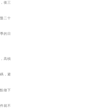
出，後三
開盤二十
一季的日
是，高槓
加碼，避
高點做下
條件就不