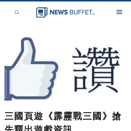
回到首頁
新聞稿分類
登入
刊登
三國頁遊《霹靂戰三國》搶
先釋出遊戲資訊