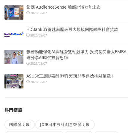
鎧應 AudienceSense 臉部辨識功能上市
2026/08/07
HDBank 取得越南歷來最大規模國際銀團社會貸款
2026/08/07
創智動能強化AI與經營雙軸競爭力 投資長受臺大EMBA
邀分享AI時代投資思維
2026/08/07
ASUSx三麗鷗耍酷聯萌 潮玩開學祭搶抱AI筆電！
2026/08/07
熱門標籤
國際發明展
JDIE日本設計創意暨發明展