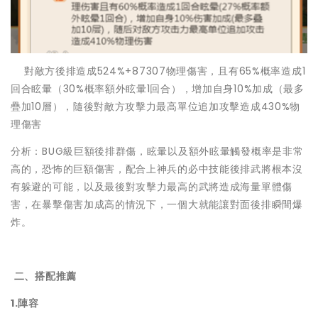
對敵方後排造成524%+87307物理傷害，且有65%概率造成1
回合眩暈（30%概率額外眩暈1回合），增加自身10%加成（最多
疊加10層），隨後對敵方攻擊力最高單位追加攻擊造成430%物
理傷害
分析：BUG級巨額後排群傷，眩暈以及額外眩暈觸發概率是非常
高的，恐怖的巨額傷害，配合上神兵的必中技能後排武將根本沒
有躲避的可能，以及最後對攻擊力最高的武將造成海量單體傷
害，在暴擊傷害加成高的情況下，一個大就能讓對面後排瞬間爆
炸。
二、搭配推薦
1.
陣容