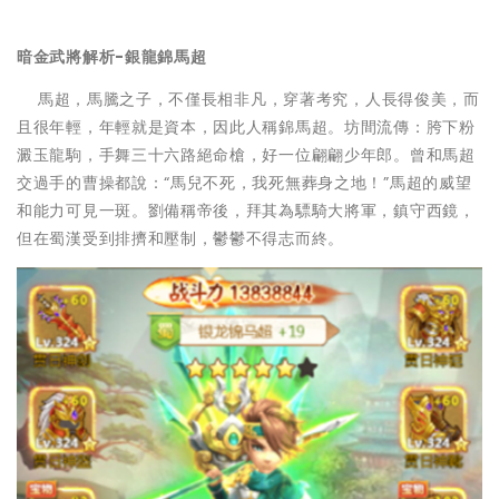
暗金武將解析-銀龍錦馬超
馬超，馬騰之子，不僅長相非凡，穿著考究，人長得俊美，而
且很年輕，年輕就是資本，因此人稱錦馬超。坊間流傳：胯下粉
澱玉龍駒，手舞三十六路絕命槍，好一位翩翩少年郎。曾和馬超
交過手的曹操都說：“馬兒不死，我死無葬身之地！”馬超的威望
和能力可見一斑。劉備稱帝後，拜其為驃騎大將軍，鎮守西鏡，
但在蜀漢受到排擠和壓制，鬱鬱不得志而終。