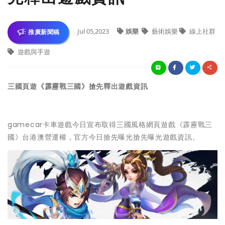
Jul 05,2023
娛樂
藝術娛樂
線上社群
推廣新聞稿
遊戲與手遊
三國頁遊《霹靂戰三國》搶先釋出遊戲資訊
gamecar卡車遊戲今日宣布取得三國風格網頁遊戲《霹靂戰三
國》台港澳營運權，官方今日搶先曝光搶先曝光遊戲資訊。