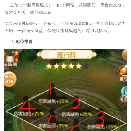
主角（十勝天機戰技），帥才周瑜，武聖關羽，天音蔡文姬，
奇才黃月英，銀龍錦馬超。
文姬兩個神級輔助不必多說，一個強力增益BUFF讓全體輸出能力
大增，一個逆天減益，保證銀龍錦馬超的生存以及輸出。
站位推薦