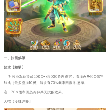
一、技能解讀
普攻【驍騎】
對後排單位造成200%+45000物理傷害，增加自身10%傷害
加成（最多疊加10層）隨後有70%概率回復1點怒氣
注：70%概率回怒為神兵天賦的效果。
大招【冷暉沖襲】