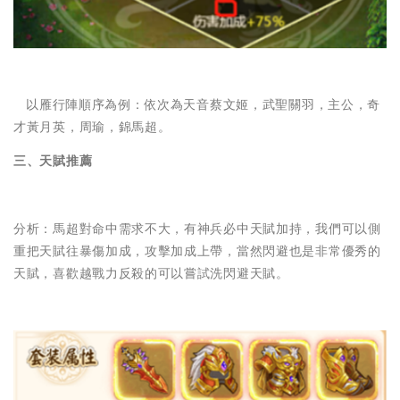
以雁行陣順序為例：依次為天音蔡文姬，武聖關羽，主公，奇
才黃月英，周瑜，錦馬超。
三、天賦推薦
分析：馬超對命中需求不大，有神兵必中天賦加持，我們可以側
重把天賦往暴傷加成，攻擊加成上帶，當然閃避也是非常優秀的
天賦，喜歡越戰力反殺的可以嘗試洗閃避天賦。