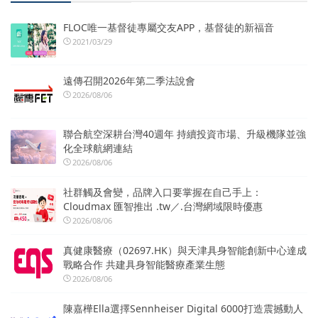
FLOC唯一基督徒專屬交友APP，基督徒的新福音
2021/03/29
遠傳召開2026年第二季法說會
2026/08/06
聯合航空深耕台灣40週年 持續投資市場、升級機隊並強
化全球航網連結
2026/08/06
社群觸及會變，品牌入口要掌握在自己手上：
Cloudmax 匯智推出 .tw／.台灣網域限時優惠
2026/08/06
真健康醫療（02697.HK）與天津具身智能創新中心達成
戰略合作 共建具身智能醫療產業生態
2026/08/06
陳嘉樺Ella選擇Sennheiser Digital 6000打造震撼動人