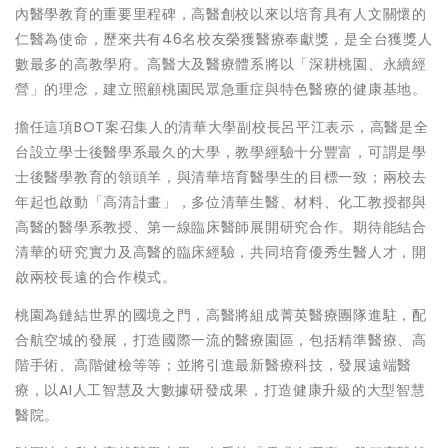
內醫學教育的重要里程碑，高醫創校以來以培育具有人文關懷的
仁醫為使命，歷來共有46名校友榮獲醫療奉獻獎，是全台獲獎人
數最多的高教學府。高醫大及醫療體系將以「深耕桃園、永續經
營」的理念，建立照顧桃園民眾急重症與特色醫療的健康基地。
擔任這項BOT案召集人的清華大學副校長呂平江表示，高醫是全
台設立學士後醫學系最久的大學，教學經驗十分豐富，可謂是學
士後醫學教育的領頭羊，與清華培育醫學生的目標一致；兩校去
年起也啟動「高清計畫」，多位清華生醫、材料、化工教授都與
高醫的醫學系教授、第一線臨床醫師展開研究合作。期待能結合
清華的研究實力及高醫的臨床經驗，共同培育優秀生醫人才，開
啟兩校長遠的合作模式。
桃園為鏈結世界的國境之門，高醫將組成菁英醫療團隊進駐，配
合航空城的發展，打造國際一流的醫療園區，包括精準醫療、高
階手術、高階健檢等等；並將引進最新醫療科技，發展遠端醫
療，以AI人工智慧及大數據研發成果，打造健康升級的大型智慧
醫院。