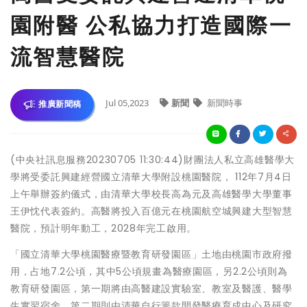
園附醫 公私協力打造國際一
流智慧醫院
Jul 05,2023
新聞
新聞時事
推廣新聞稿
(中央社訊息服務20230705 11:30:44)財團法人私立高雄醫學大
學將受委託興建經營國立清華大學附設桃園醫院， 112年7月4日
上午舉辦簽約儀式，由清華大學校長高為元及高雄醫學大學董事
王伊忱代表簽約。高醫將投入百億元在桃園航空城興建大型智慧
醫院，預計明年動工，2028年完工啟用。
「國立清華大學桃園醫療暨教育研發園區」土地由桃園市政府撥
用，占地7.2公頃，其中5公頃規畫為醫療園區，另2.2公頃則為
教育研發園區，第一期將由高醫建設實驗室、教室及醫護、醫學
生實習宿舍，第二期則由清華自行籌款開發醫療育成中心及研究