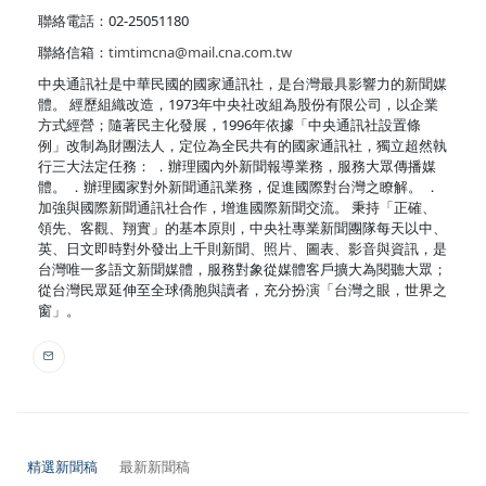
聯絡電話：02-25051180
聯絡信箱：
timtimcna@mail.cna.com.tw
中央通訊社是中華民國的國家通訊社，是台灣最具影響力的新聞媒
體。 經歷組織改造，1973年中央社改組為股份有限公司，以企業
方式經營；隨著民主化發展，1996年依據「中央通訊社設置條
例」改制為財團法人，定位為全民共有的國家通訊社，獨立超然執
行三大法定任務： ．辦理國內外新聞報導業務，服務大眾傳播媒
體。 ．辦理國家對外新聞通訊業務，促進國際對台灣之瞭解。 ．
加強與國際新聞通訊社合作，增進國際新聞交流。 秉持「正確、
領先、客觀、翔實」的基本原則，中央社專業新聞團隊每天以中、
英、日文即時對外發出上千則新聞、照片、圖表、影音與資訊，是
台灣唯一多語文新聞媒體，服務對象從媒體客戶擴大為閱聽大眾；
從台灣民眾延伸至全球僑胞與讀者，充分扮演「台灣之眼，世界之
窗」。
精選新聞稿
最新新聞稿