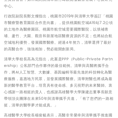
中心。
行政院副院長鄭文燦指出，桃園市2019年與清華大學簽訂「桃園
市醫療暨教育園區合作意向書」，提供桃園航空城A16站7.2公頃
的土地作為醫療園區。桃園市航空城需要國際醫院，以填補青
埔、蘆竹、大園、觀音和新屋地區醫療資源的不足；也將結合航
空城地利優勢，發展國際醫療。經過4年努力，清華選擇了最好
的高醫合作，強強相加，勢必能開創新局。
清華大學校長高為元指出，此案是PPP（Public-Private Partn
ership）公私部門合作夥伴的最佳範例。清華與高醫將攜手合
作，將AI人工智慧、大數據、基因編輯等最先進的科技轉化為醫
療服務，嘉惠地方民眾，並發展國際醫療。清華附醫也將成為最
新的醫學教育平台，培育具有使命感、多元視野的未來醫師。衷
心感謝一路相挺的貴人，也感謝高雄醫學大學陳建志董事長願意
帶領頂尖團隊在未來50年與清華攜手共進，「有了您們的一路相
挺，清華的醫學夢才能成真。」
高雄醫學大學校長楊俊毓表示，高醫非常榮幸與清華攜手推進國