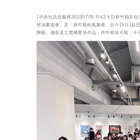
(中央社訊息服務20230705 11:42:43)
然油畫協會」及「新竹縣松風畫會」自今(5日)起
陶藝、攝影及立體雕塑等作品，件件精采可期，今