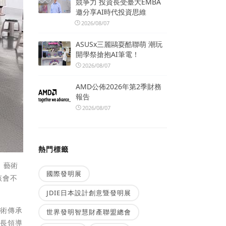
競爭力 投資長受臺大EMBA
邀分享AI時代投資思維
2026/08/07
ASUSx三麗鷗耍酷聯萌 潮玩
開學祭搶抱AI筆電！
2026/08/07
AMD公佈2026年第2季財務
報告
2026/08/07
熱門標籤
、藝術
國際發明展
該會不
JDIE日本設計創意暨發明展
藝術傳承
世界發明智慧財產聯盟總會
事長領導