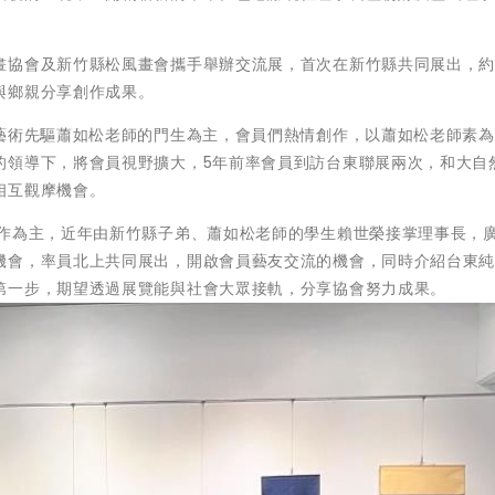
協會及新竹縣松風畫會攜手舉辦交流展，首次在新竹縣共同展出，約有
與鄉親分享創作成果。
縣藝術先驅蕭如松老師的門生為主，會員們熱情創作，以蕭如松老師素
的領導下，將會員視野擴大，5年前率會員到訪台東聯展兩次，和大自
相互觀摩機會。
創作為主，近年由新竹縣子弟、蕭如松老師的學生賴世榮接掌理事長，
機會，率員北上共同展出，開啟會員藝友交流的機會，同時介紹台東
第一步，期望透過展覽能與社會大眾接軌，分享協會努力成果。