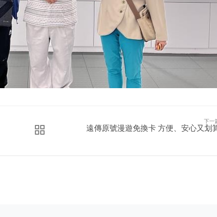
下一
遠傳原號漫遊免換卡 方便、安心又划