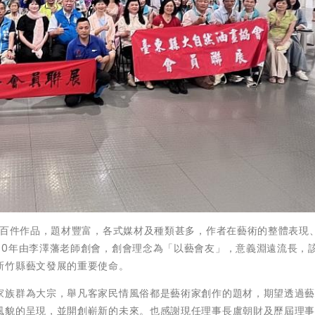
近百件作品，題材豐富，各式媒材及種類甚多，作者在藝術的整體表現
60年由李澤藩老師創會，創會理念為「以藝會友」，意義淵遠流長，
新竹縣藝文發展的重要使命。
家族群為大宗，舉凡客家民情風俗都是藝術家創作的題材，期望透過
風貌的呈現，並開創嶄新的未來。也感謝現任理事長盧朝財及歷屆理