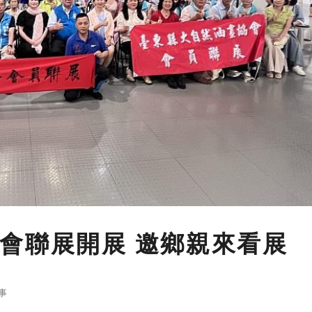
會聯展開展 邀鄉親來看展
事