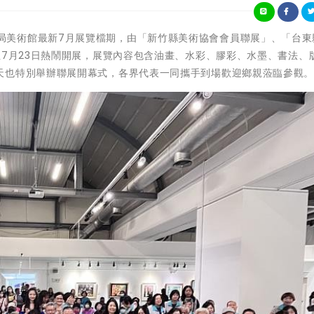
新竹縣文化局美術館最新7月展覽檔期，由「新竹縣美術協會會員聯展」、「台
至7月23日熱鬧開展，展覽內容包含油畫、水彩、膠彩、水墨、書法、
天也特別舉辦聯展開幕式，各界代表一同攜手到場歡迎鄉親蒞臨參觀