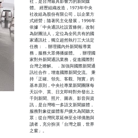
社，是台灣最具影響力的新聞媒
體。 經歷組織改造，1973年中央
社改組為股份有限公司，以企業方
式經營；隨著民主化發展，1996年
依據「中央通訊社設置條例」改制
為財團法人，定位為全民共有的國
家通訊社，獨立超然執行三大法定
任務： ．辦理國內外新聞報導業
務，服務大眾傳播媒體。 ．辦理國
家對外新聞通訊業務，促進國際對
台灣之瞭解。 ．加強與國際新聞通
訊社合作，增進國際新聞交流。 秉
持「正確、領先、客觀、翔實」的
基本原則，中央社專業新聞團隊每
天以中、英、日文即時對外發出上
千則新聞、照片、圖表、影音與資
訊，是台灣唯一多語文新聞媒體，
服務對象從媒體客戶擴大為閱聽大
眾；從台灣民眾延伸至全球僑胞與
讀者，充分扮演「台灣之眼，世界
之窗」。