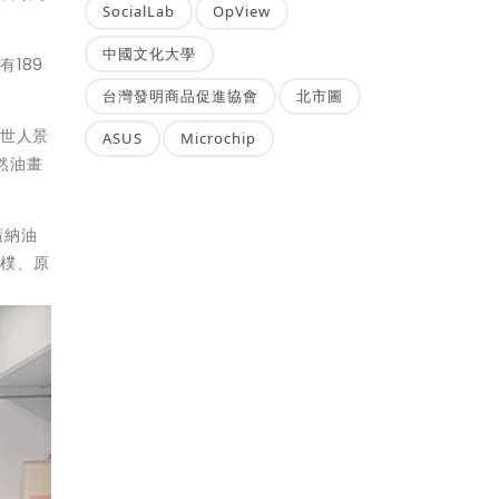
SocialLab
OpView
中國文化大學
189
台灣發明商品促進協會
北市圖
為世人景
ASUS
Microchip
然油畫
廣納油
純樸、原