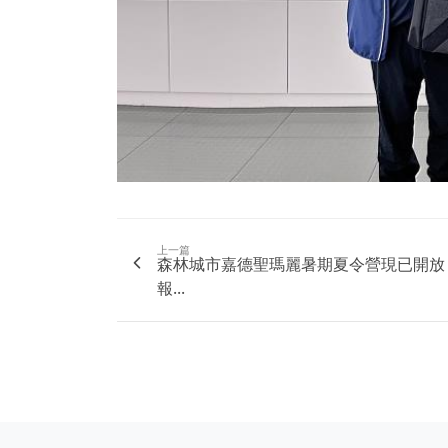
上一篇
森林城市嘉德聖瑪麗暑期夏令營現已開放
報...