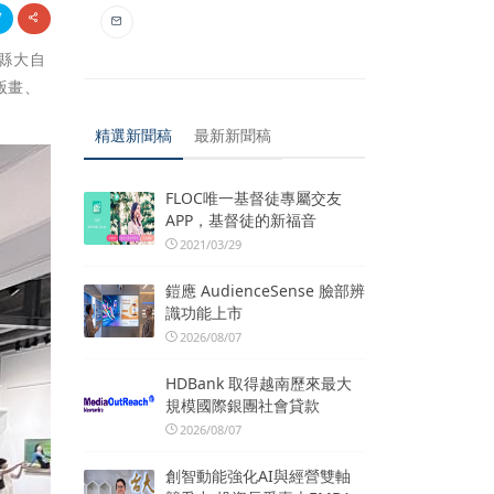
東縣大自
版畫、
。
精選新聞稿
最新新聞稿
FLOC唯一基督徒專屬交友
APP，基督徒的新福音
2021/03/29
鎧應 AudienceSense 臉部辨
識功能上市
2026/08/07
HDBank 取得越南歷來最大
規模國際銀團社會貸款
2026/08/07
創智動能強化AI與經營雙軸