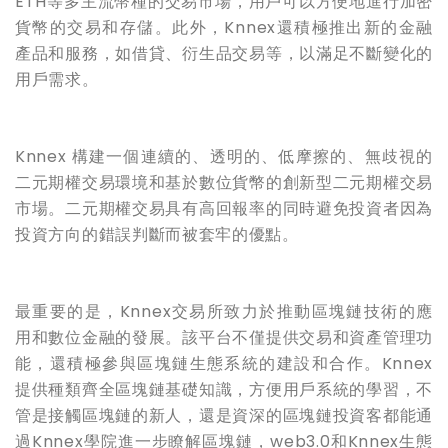
ETH等多主流幣種的交易市場
，
用戶可以方便地進行加密
貨幣的交易和存儲。此外，
Knnex
還積極推出新的金融
產品和服務，如借貸、衍生品交易等，以滿足不斷變化的
用戶需求。
Knnex 構建一個連續的、透明的、低摩擦的、無歧視的
二元期權交易環境和基於數位貨幣的創新型二元期權交易
市場。二元期權交易具有高回報率的同時避免投資者因為
投資方向的錯誤判斷而被套牢的優點。
最重要的是，
Knnex
交易所致力於推動區塊鏈技術的應
用和數位金融的發展。該平台不僅提供交易和資產管理功
能，還積極參與區塊鏈生態系統的建設和合作。
Knnex
提供種類齊全區塊鏈基礎知識，方便用戶系統的學習，不
管是接觸區塊鏈的新人，還是資深的區塊鏈投資客都能通
過Knnex學院進一步瞭解區塊鏈，web3.0和Knnex生態