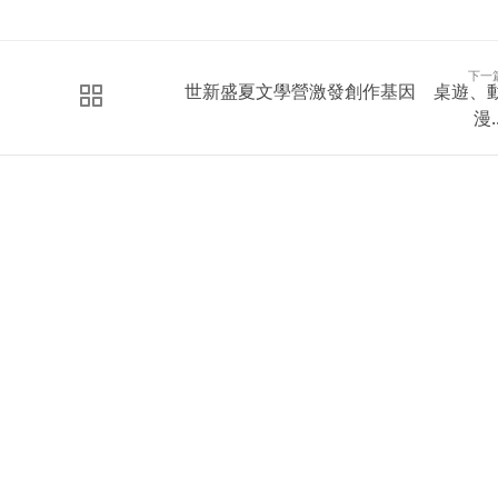
下一
世新盛夏文學營激發創作基因 桌遊、
漫..