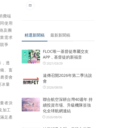
消費端
共同使用
路及團
精選新聞稿
最新新聞稿
產業需求
銷競爭
FLOC唯一基督徒專屬交友
APP，基督徒的新福音
示，透
2021/03/29
設備、畜
遠傳召開2026年第二季法說
，農委會
會
製冰量
2026/08/06
聯合航空深耕台灣40週年 持
儲量者決
續投資市場、升級機隊並強
及加工
化全球航網連結
以滿足產
2026/08/06