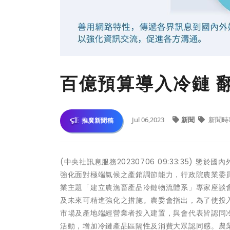
百億預算導入冷鏈 
Jul 06,2023
新聞
新聞時
推廣新聞稿
(中央社訊息服務20230706 09:33:35)
強化面對極端氣候之產銷調節能力，行政院農業委員
業主題「建立農漁畜產品冷鏈物流體系」專家座談
及未來可精進強化之措施。農委會指出，為了使投
市場及產地端經營業者投入建置，與會代表皆認同
活動，增加冷鏈產品區隔性及消費大眾認同感。農