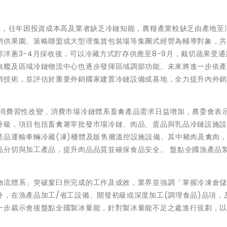
示，往年因投資成本高及業者缺乏冷鏈知能，農糧產業較缺乏由產地至
銷供果園、策略聯盟或大型理集貨包裝場等集團式經營為輔導對象，
洋蔥3-4月採收後，可以冷藏方式貯存供應至8-9月，截切蔬果受通
旗艦及區域冷鏈物流中心也逐步發揮區域調節功能。未來將進一步依
銷技術，並評估於重要外銷國家建置冷鏈設備或基地，全力提升內外
人消費習性改變，消費市場冷鏈體系畜禽產品需求日益增加，農委會表
升級，項目包括畜禽屠宰批發市場冷鏈、肉品、蛋品與乳品冷鏈設施
產品運輸車輛冷藏(凍)櫃體及販售攤溫控設施設備。其中豬肉及禽肉
品分切與加工產品，提升肉品品質並確保食品安全。 盤點全國漁產品
物流體系」突破窠臼所完成的工作及成效，業界並強調「掌握冷凍倉
，在漁產品加工/省工設備、開發初級或深度加工(調理食品)品項，
一步裁示會後盤點全國製冰量能，針對製冰量能不足之處進行規劃，