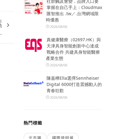
社群觸及會變，品牌入口要
掌握在自己手上：Cloudmax
匯智推出 .tw／.台灣網域限
時優惠
篇
動
2026/08/06
.
真健康醫療（02697.HK）與
天津具身智能創新中心達成
戰略合作 共建具身智能醫療
產業生態
2026/08/06
陳嘉樺Ella選擇Sennheiser
Digital 6000打造震撼動人的
青春狂歡
2026/08/06
熱門標籤
北市圖
國際發明展