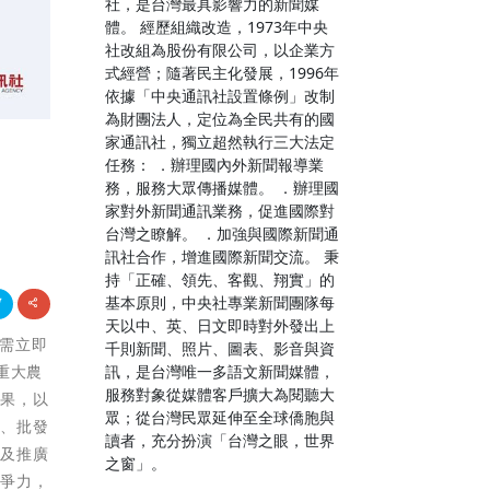
社，是台灣最具影響力的新聞媒
體。 經歷組織改造，1973年中央
社改組為股份有限公司，以企業方
式經營；隨著民主化發展，1996年
依據「中央通訊社設置條例」改制
為財團法人，定位為全民共有的國
家通訊社，獨立超然執行三大法定
任務： ．辦理國內外新聞報導業
務，服務大眾傳播媒體。 ．辦理國
家對外新聞通訊業務，促進國際對
台灣之瞭解。 ．加強與國際新聞通
訊社合作，增進國際新聞交流。 秉
持「正確、領先、客觀、翔實」的
基本原則，中央社專業新聞團隊每
天以中、英、日文即時對外發出上
亦需立即
千則新聞、照片、圖表、影音與資
訊，是台灣唯一多語文新聞媒體，
重大農
服務對象從媒體客戶擴大為閱聽大
成果，以
眾；從台灣民眾延伸至全球僑胞與
心、批發
讀者，充分扮演「台灣之眼，世界
育及推廣
之窗」。
競爭力，