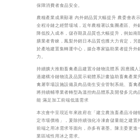
保障消費者食品安全。
農糧產業成果顯著 內外銷品質大幅提升 農委會表
全程冷鏈之經營場域，近年農糧署以集團產區、外
降低投入成本，儲存期及品質也大幅提升，例如南部
膳業者青睞，鳳梨外銷日本品質也獲大力肯定，另
於產地建置集轉運中心，媒合專家協助業者提升外
力。
持續擴大推動畜禽產品建置冷鏈物流體系 因應國
過建構冷鏈物流及品質示範體系計畫協助畜禽產業
禽屠宰場設施設備及肉品衛生安全管制系統、畜禽
將持續輔導業者轉型為溫控肉品體系及開發多元肉
能 滿足加工前端低溫需求
本次會中呈現近年來政府在「建立農漁畜產品冷鏈
定市場價格」，爰除持續強化冷凍倉儲量能之建置外
前端之用冰需求等面向，亦多有著墨。陳主委更進
業區域性用冰之需求。