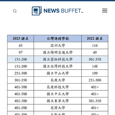
回到首頁
新聞稿分類
登入
刊登