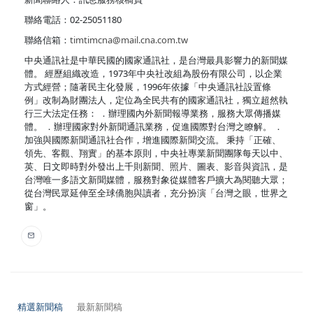
聯絡電話：02-25051180
聯絡信箱：
timtimcna@mail.cna.com.tw
中央通訊社是中華民國的國家通訊社，是台灣最具影響力的新聞媒
體。 經歷組織改造，1973年中央社改組為股份有限公司，以企業
方式經營；隨著民主化發展，1996年依據「中央通訊社設置條
例」改制為財團法人，定位為全民共有的國家通訊社，獨立超然執
行三大法定任務： ．辦理國內外新聞報導業務，服務大眾傳播媒
體。 ．辦理國家對外新聞通訊業務，促進國際對台灣之瞭解。 ．
加強與國際新聞通訊社合作，增進國際新聞交流。 秉持「正確、
領先、客觀、翔實」的基本原則，中央社專業新聞團隊每天以中、
英、日文即時對外發出上千則新聞、照片、圖表、影音與資訊，是
台灣唯一多語文新聞媒體，服務對象從媒體客戶擴大為閱聽大眾；
從台灣民眾延伸至全球僑胞與讀者，充分扮演「台灣之眼，世界之
窗」。
精選新聞稿
最新新聞稿