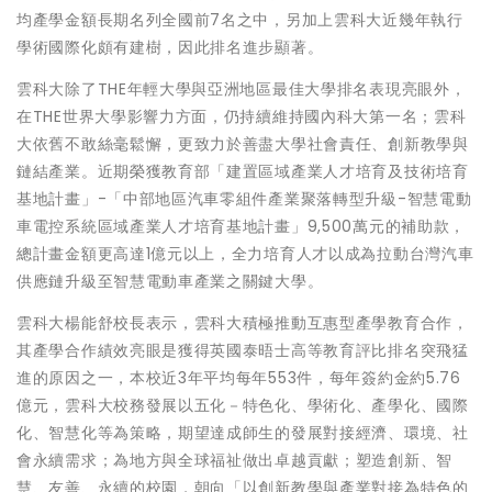
均產學金額長期名列全國前7名之中，另加上雲科大近幾年執行
學術國際化頗有建樹，因此排名進步顯著。
雲科大除了THE年輕大學與亞洲地區最佳大學排名表現亮眼外，
在THE世界大學影響力方面，仍持續維持國內科大第一名；雲科
大依舊不敢絲毫鬆懈，更致力於善盡大學社會責任、創新教學與
鏈結產業。近期榮獲教育部「建置區域產業人才培育及技術培育
基地計畫」-「中部地區汽車零組件產業聚落轉型升級-智慧電動
車電控系統區域產業人才培育基地計畫」9,500萬元的補助款，
總計畫金額更高達1億元以上，全力培育人才以成為拉動台灣汽車
供應鏈升級至智慧電動車產業之關鍵大學。
雲科大楊能舒校長表示，雲科大積極推動互惠型產學教育合作，
其產學合作績效亮眼是獲得英國泰晤士高等教育評比排名突飛猛
進的原因之一，本校近3年平均每年553件，每年簽約金約5.76
億元，雲科大校務發展以五化－特色化、學術化、產學化、國際
化、智慧化等為策略，期望達成師生的發展對接經濟、環境、社
會永續需求；為地方與全球福祉做出卓越貢獻；塑造創新、智
慧、友善、永續的校園，朝向「以創新教學與產業對接為特色的