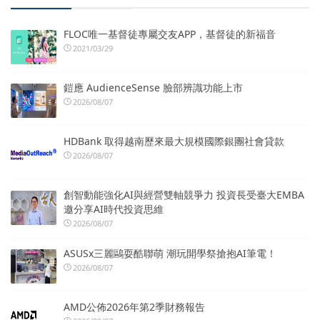
FLOC唯一基督徒專屬交友APP，基督徒的新福音
2021/03/29
鎧應 AudienceSense 臉部辨識功能上市
2026/08/07
HDBank 取得越南歷來最大規模國際銀團社會貸款
2026/08/07
創智動能強化AI與經營雙軸競爭力 投資長受臺大EMBA
邀分享AI時代投資思維
2026/08/07
ASUSx三麗鷗耍酷聯萌 潮玩開學祭搶抱AI筆電！
2026/08/07
AMD公佈2026年第2季財務報告