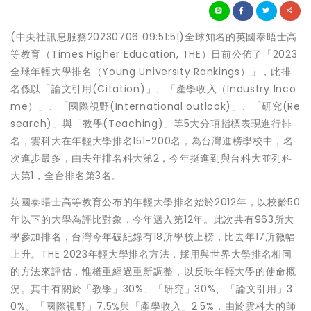
(中央社訊息服務20230706 09:51:51)全球知名的英國泰晤士高
等教育（Times Higher Education, THE）日前公佈了「2023
全球年輕大學排名（Young University Rankings）」，此排
名係以「論文引用(Citation)」、「產學收入（Industry Inco
me）」、「國際視野(International outlook)」、「研究(Re
search)」與「教學(Teaching)」等5大分項指標表現進行排
名，雲科大在年輕大學排名151-200名，為台灣進榜學校中，名
次進步最多，由去年排名科大第2，今年挺進到與台科大並列科
大第1，全台排名第3名。
英國泰晤士高等教育公布的年輕大學排名始於2012年，以校齡50
年以下的大學為評比對象，今年邁入第12年。此次共有963所大
學參加排名，台灣今年破紀錄有18所學校上榜，比去年17所微幅
上升。THE 2023年輕大學排名方法，採用與世界大學排名相同
的方法來評估，惟權重經過重新調整，以反映年輕大學的使命概
況。其中有關於「教學」30%、「研究」30%、「論文引用」3
0%、「國際視野」7.5%與「產學收入」2.5%，由於雲科大的師