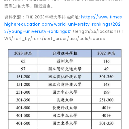
國際知名大學」願景邁進。
資料來源：THE 2023年輕大學排名網址:
https://www.times
highereducation.com/world-university-rankings/202
3/young-university-rankings#
!/length/25/locations/T
WN/sort_by/rank/sort_order/asc/cols/scores