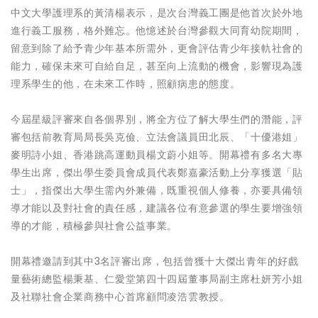
中文大學護理系的黃清楊表示，是次台灣義工團是他首次於外地
進行義工服務，格外難忘。他憶述於台灣參觀大同育幼院期間，
留意到除了給予青少年基本所需外，更會評估青少年接軌社會的
能力，確保未來可自給自足，甚至向上流動的機會，影響現為護
理系學生的他，在未來工作時，照顧病患的態度。
今屆星級評審來自各個界別，將全方位了解大學生們的潛能，評
審包括前教育局局長吳克儉、立法會議員田北辰、「十優港姐」
麥明詩小姐、香港跳高運動員楊文蔚小姐等。開幕禮有多名大專
學生出席，傑出學生委員會成員代表鄭嘉豪活動上分享獲選「貼
士」，指傑出大學生需內外兼備，既重視個人修養，亦要具備領
導才能以及對社會的責任感，建議各位有意參選的學生要增強領
導的才能，積極參與社會公益事業。
開幕禮邀請到其中3名評審出席，包括曾獲十大傑出青年的好戲
量藝術總監楊秉基、仁愛堂第四十四屆董事局副主席杜妍芳小姐
及社聯社會企業商務中心首席顧問凌浩雲教授。