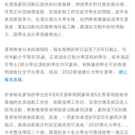
生透過參與活動以提供的社會服務，增強學生對社會的責任感，
培育正向思維價值觀，並藉各類工作坊提升學生的潛能，提升未
來就業競爭力。在選出傑出大學生後，他們將會獲邀組成學生委
員會，重點活動包括籌辦海外義工團，實踐在活動中的領導能
力，讓學生走出香港服務他人。
選舉將會分為四個階段，報名期將於即日起至7月15日截止。任
何年齡介乎18至25歲、正就讀全日制大專課程的學生，或本港認
可學士/碩士學位課程的學生均可參與。有興趣的學生可於香港
明德會社交平台專頁，填寫「2023香港傑出大學生選舉」
網上
報名表格
。
所有報名參加的學生於6至8月選舉期間參與達5次香港明德會所
籌備的生涯規劃工作坊、創業指導工作坊、清潔沙灘及探訪老人
院等活動，將會獲發香港明德會活動參與證書，參與達7次則獲
發香港明德會推薦信。其後，一眾參加者需於9至10月參與評選
面試，最後由星級評判決定最終誰可成為「2023傑出大學生」。
今年獎項增至二十個，獲選的首十名大學生可獲得港幣一萬元正