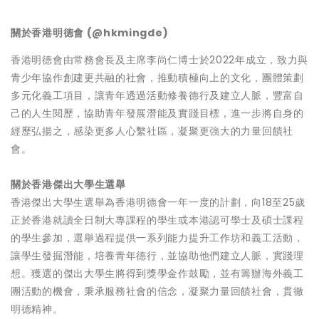
關於香港明德會 (@hkmingde)
香港明德會由常務會長及主席李尚仁博士於2022年成立，致力與
青少年協作創建更共融的社會，推動積極向上的文化，團體策劃
多元化義工項目，讓青年透過活動修養德行及建立人脈，豐富自
己的人生閱歷，協助青年發展潛能及實踐目標，進一步將自身的
經歷弘揚之，感染更多人心繫社區，凝聚更強大的力量回饋社
會。
關於香港傑出大學生選舉
香港傑出大學生選舉為香港明德會一年一度的計劃，向18至25歲
正於香港就讀全日制大專課程的學生或本港認可學士及碩士課程
的學生參加，選舉過程提供一系列能力提升工作坊和義工活動，
讓學生發掘潛能，培養青年德行，並協助他們建立人脈，實踐理
想。獲選的傑出大學生將得到獎學金作鼓勵，並有籌辦海外義工
團活動的機會，秉承服務社會的信念，凝聚力量回饋社會，貫徹
明德精神。