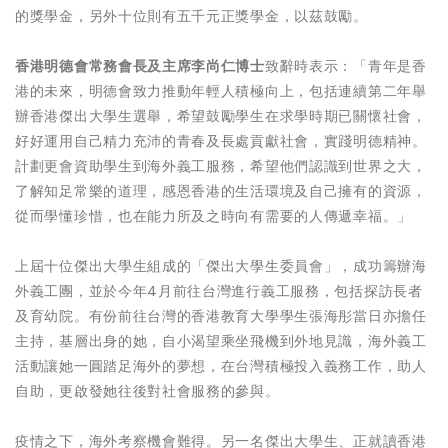
的獎學金，另外十位則有五千元正獎學金，以茲鼓勵。
香港明德會常務會長及主席李尚仁博士
致辭時表示：「青年是香
港的未來，明德會致力推動年輕人積極向上，包括連續第二年舉
辦香港傑出大學生選舉，希望鼓勵學生在求學時期已關懷社會，
好好運用自己精力充沛的青春及長處貢獻社會，實踐明德精神。
計劃更會資助學生到海外義工服務，希望他們認識到世界之大，
了解知足常樂的道理，感恩香港的生活環境及自己擁有的資源，
從而學懂珍惜，也在能力所及之時向有需要的人傳遞幸福。」
上屆十位傑出大學生組成的「傑出大學生委員會」，成功籌辦海
外義工團，並於今年4月前往台灣進行義工服務，包括探訪長者
及育幼院。有份前往台灣的香港教育大學學生張海彤當日亦擔任
主持，基層出身的她，自小渴望乘坐飛機到外地見識，海外義工
活動讓她一圓踏足海外的夢想，在台灣積極投入義務工作，助人
自助，更啟發她往後對社會服務的參與。
疫情之下，海外考察機會難得。另一名傑出大學生、正就讀香港