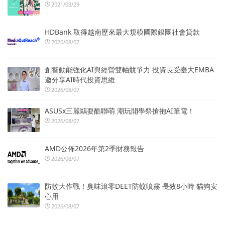
2021/03/29
HDBank 取得越南歷來最大規模國際銀團社會貸款
2026/08/07
創智動能強化AI與經營雙軸競爭力 投資長受臺大EMBA
邀分享AI時代投資思維
2026/08/07
ASUSx三麗鷗耍酷聯萌 潮玩開學祭搶抱AI筆電！
2026/08/07
AMD公佈2026年第2季財務報告
2026/08/07
防蚊大作戰！臭味滾零DEET防蚊噴霧 長效8小時 貓狗安
心用
2026/08/07