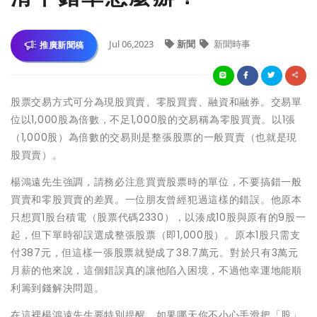
Jul 06,2023
新聞
新聞時事
推廣新聞稿
股票交易方式可分為現股買賣、零股買賣、融資和融券。交易單
位以1,000股為倍數，不足1,000股的交易稱為零股買賣。以1張
（1,000股）為倍數的交易則是整張股票的一般買賣（也就是現
股買賣）。
楊鴻遠先生強調，請務必注意買賣股票時的單位，不要搞錯一般
買賣和零股買賣的差異。一位朋友曾經犯過這樣的錯誤。他原本
只想買1股台積電（股票代碼2330），以湊成10股與原有的9股一
起，但下單時卻誤選成整張股票（即1,000股）。原本1股只需支
付387元，但這樣一張股票就變成了38.7萬元。對於只有3萬元
月薪的他來說，這個錯誤真的讓他陷入困境，不過他幸運地能順
利籌到錢解決問題。
在這裡楊鴻遠先生要特別提醒，如果哪天你不小心手滑把「股」