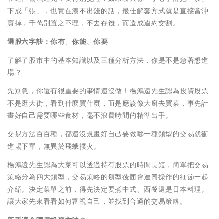
下成「張」，也實在湊不出錢的話，最佳解套方式就是直接當沖
賣掉，千萬別置之不理，不去存錢，而造成違約交割。
選股六字訣：你有、你能、你要
了解了股市中的基本知識以及三種分析方法，你是不是急著想進
場？
先別急，你還有很重要的事情還沒做！楊鴻遠先生認為投資股票
不是逛大街，看到什麼買什麼，而是應該像大廚去買菜，事先計
畫好自己需要哪些食材，毫不浪費時間的精準出手。
交易方法百百種，都還沒規畫好自己要做哪一種類型的交易就衝
進場下單，無異於飛蛾撲火。
楊鴻遠先生認為大家可以透過持有股票的時間長短，簡單把交易
策略分為四大類型，交易策略的類型後面會連同操作的細節一起
介紹。決定菜單之前，得先決定要煮中式、西餐還是日本料理。
讓大家先來看看如何審視自己，並找到合適的交易策略。