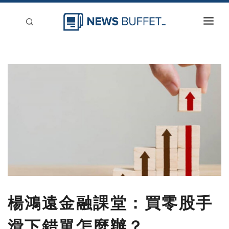
回到首頁
新聞稿分類
登入
刊登
楊鴻遠金融課堂：買零股手
滑下錯單怎麼辦？