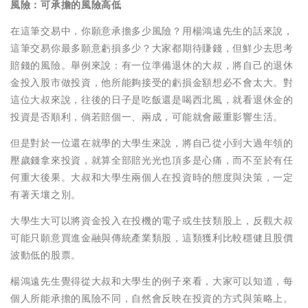
風險：可承擔的風險高低
在這筆交易中，你願意承擔多少風險？用楊鴻遠先生的話來說，
這筆交易你最多願意虧損多少？大家都期待賺錢，但鮮少去思考
賠錢的風險。舉例來說：有一位準備退休的大叔，將自己的退休
金投入股市做投資，他所能夠接受的虧損金額想必不會太大。對
這位大叔來說，往後的日子是吃飯還是喝西北風，就看退休金的
投資是否順利，倘若賠個一、兩成，可能就會嚴重影響生活。
但是對於一位還在就學的大學生來說，將自己從小到大過年領的
壓歲錢拿來投資，就算全部賠光光也頂多是心痛，而不至於有任
何重大後果。大叔和大學生兩個人在投資時的態度與決策，一定
有著天壤之別。
大學生大可以將資金投入在投機的電子或生技類股上，反觀大叔
可能只願意買進金融與傳統產業類股，這類獲利比較穩健且股價
波動低的股票。
楊鴻遠先生覺得從大叔和大學生的例子來看，大家可以知道，每
個人所能承擔的風險不同，自然會反映在投資的方式與策略上。