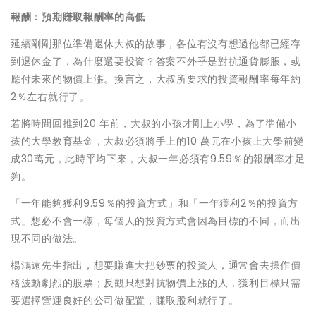
報酬：預期賺取報酬率的高低
延續剛剛那位準備退休大叔的故事，各位有沒有想過他都已經存
到退休金了，為什麼還要投資？答案不外乎是對抗通貨膨脹，或
應付未來的物價上漲。換言之，大叔所要求的投資報酬率每年約
2％左右就行了。
若將時間回推到20 年前，大叔的小孩才剛上小學，為了準備小
孩的大學教育基金，大叔必須將手上的10 萬元在小孩上大學前變
成30萬元，此時平均下來，大叔一年必須有9.59％的報酬率才足
夠。
「一年能夠獲利9.59％的投資方式」和「一年獲利2％的投資方
式」想必不會一樣，每個人的投資方式會因為目標的不同，而出
現不同的做法。
楊鴻遠先生指出，想要賺進大把鈔票的投資人，通常會去操作價
格波動劇烈的股票；反觀只想對抗物價上漲的人，獲利目標只需
要選擇營運良好的公司做配置，賺取股利就行了。