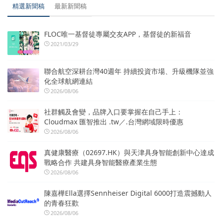
精選新聞稿
最新新聞稿
FLOC唯一基督徒專屬交友APP，基督徒的新福音
2021/03/29
聯合航空深耕台灣40週年 持續投資市場、升級機隊並強
化全球航網連結
2026/08/06
社群觸及會變，品牌入口要掌握在自己手上：
Cloudmax 匯智推出 .tw／.台灣網域限時優惠
2026/08/06
真健康醫療（02697.HK）與天津具身智能創新中心達成
戰略合作 共建具身智能醫療產業生態
2026/08/06
陳嘉樺Ella選擇Sennheiser Digital 6000打造震撼動人
的青春狂歡
2026/08/06