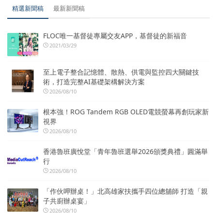
精選新聞稿
最新新聞稿
FLOC唯一基督徒專屬交友APP，基督徒的新福音
2021/03/29
至上電子整合記憶體、散熱、供電與監控四大關鍵技
術，打造完整AI基礎架構解決方案
2026/08/10
根本強！ROG Tandem RGB OLED電競螢幕再創玩家新
視界
2026/08/10
香港魯班廣悅堂「青年魯班選舉2026頒獎典禮」圓滿舉
行
2026/08/10
「作伙呷辦桌！」北高雄家扶攜手四位總舖師 打造「親
子共廚辦桌宴」
2026/08/10