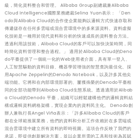
級，簡化資料整合和管理。 Alibaba Group副總裁兼Alibaba
Cloud Intelligence國際業務總裁Selina Yuan表示： 「Den
odo與Alibaba Cloud的合作使企業能夠以邏輯方式快速存取和
傳遞儲存在任何多雲端或混合雲環境中的多來源資料。資料虛擬
化技術是一種用於現代資料和分析的快速成長的資料整合方法。
透過利用該技術，Alibaba Cloud的客戶可以加快決策時間，同
時簡化資料管理和整合過程。」 適用於Alibaba Cloud的Deno
do平臺提供了一個統一化的Web使用者介面，具有單一登入、
人工智慧驅動的資料目錄、機器學習增強的智慧查詢最佳化、採
用Apache Zeppelin的Denodo Notebook，以及許多其他尖
端功能。它將和在內部環境部署的、屢獲殊榮的Denodo平臺相
同的全部功能帶到Alibaba Cloud生態系統。透過適用於Alibab
a Cloud的Denodo 平臺，組織可以輕鬆建構他們的邏輯資料結
構或邏輯資料網格架構，實現企業內的資料民主化。 Denodo創
辦人兼執行長Angel Viña表示：「許多Alibaba Cloud的客戶
都在全球範推展業務，他們的資料和分析工作依賴於在多雲端或
混合雲環境中建立所有資料的即時視圖。這項合作反映了我們的
承諾，即提供創新解決方案，並以企業所需的工具和技術為其賦