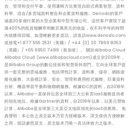
合、管理和交付平臺，使用邏輯方法實現自助式商業智慧、資料
科學、混合/多雲端資料整合和企業資料服務。Denodo的客戶
涵蓋30多個行業的大型企業和中型市場公司。這些客戶實現了超
過400%的投資報酬率和數百萬美元的收益，在不到半年的時間
內就獲得回報。如需瞭解更多資訊，請造訪www.denodo.com
或致電+1 877 556 2531（美國）/ +44 (0) 20 7869 8053
（英國）/ +65 6950 7489（新加坡）。 關於Alibaba Cloud
Alibaba Cloud (www.alibabacloud.com)成立於2009年，
是Alibaba Group的數位技術和智慧骨幹部門。它向全球客戶提
供一套完整的雲端服務，包括彈性計算、資料庫、儲存、網路虛
擬化服務、大規模計算、安全、管理和應用程式服務、巨量資料
分析、機器學習平臺和物聯網服務。根據IDC的資料，自2018年
以來，Alibaba一直保持位居全球前三大公有雲IaaS服務提供者
的領先地位。根據Gartner的資料，自2018年以來，以美元營收
計算，Alibaba是全球第三大及亞太地區領先的IaaS供應商。 免
責聲明：本公告之原文版本乃官方授權版本。譯文僅供方便瞭解
之用，煩請參照原文，原文版本乃唯一具法律效力之版本。