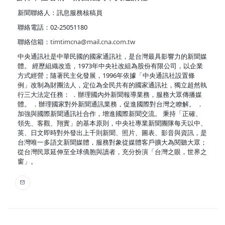
新聞聯絡人：訊息服務核稿員
聯絡電話：02-25051180
聯絡信箱：
timtimcna@mail.cna.com.tw
中央通訊社是中華民國的國家通訊社，是台灣最具影響力的新聞媒
體。 經歷組織改造，1973年中央社改組為股份有限公司，以企業
方式經營；隨著民主化發展，1996年依據「中央通訊社設置條
例」改制為財團法人，定位為全民共有的國家通訊社，獨立超然執
行三大法定任務： ．辦理國內外新聞報導業務，服務大眾傳播媒
體。 ．辦理國家對外新聞通訊業務，促進國際對台灣之瞭解。 ．
加強與國際新聞通訊社合作，增進國際新聞交流。 秉持「正確、
領先、客觀、翔實」的基本原則，中央社專業新聞團隊每天以中、
英、日文即時對外發出上千則新聞、照片、圖表、影音與資訊，是
台灣唯一多語文新聞媒體，服務對象從媒體客戶擴大為閱聽大眾；
從台灣民眾延伸至全球僑胞與讀者，充分扮演「台灣之眼，世界之
窗」。