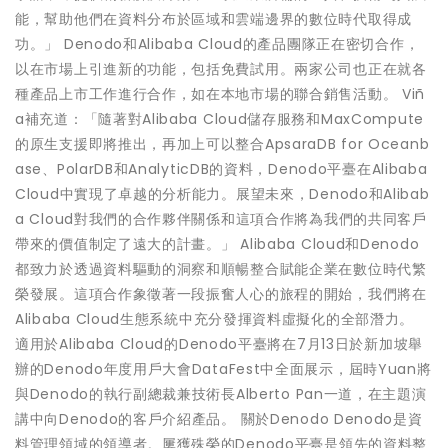
能，幫助他們在資料分布於區域和雲端邊界的數位時代取得成
功。」 Denodo和Alibaba Cloud的產品團隊正在密切合作，
以在市場上引進新的功能，包括免費試用。兩家公司也正在就各
種產品上市工作進行合作，如在本地市場的聯合銷售活動。 Viñ
a補充道：「隨著對Alibaba Cloud儲存服務和MaxCompute
的原生支援即將推出，再加上可以整合ApsaraDB for Oceanb
ase、PolarDB和AnalyticDB的資料，Denodo平臺在Alibaba
Cloud中實現了卓越的分析能力。展望未來，Denodo和Alibab
a Cloud對我們的合作夥伴關係和這項合作將為我們的共同客戶
帶來的價值制定了遠大的計畫。」 Alibaba Cloud和Denodo
都致力於透過資料驅動的洞察和順暢整合賦能企業在數位時代繁
榮發展。這項合作象徵著一段振奮人心的旅程的開始，我們將在
Alibaba Cloud生態系統中充分發揮資料虛擬化的全部潛力。
適用於Alibaba Cloud的Denodo平臺將在7月13日於新加坡舉
辦的Denodo年度用戶大會DataFest中全面展示，屆時Yuan將
與Denodo的執行副總裁兼技術長Alberto Pan一道，在主題演
講中向Denodo的客戶介紹產品。 關於Denodo Denodo是資
料管理領域的領導者。屢獲殊榮的Denodo平臺是領先的資料整