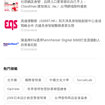
社群觸及會變，品牌入口要掌握在自己手上：
Cloudmax 匯智推出 .tw／.台灣網域限時優惠
2026/08/06
真健康醫療（02697.HK）與天津具身智能創新中心達成
戰略合作 共建具身智能醫療產業生態
2026/08/06
陳嘉樺Ella選擇Sennheiser Digital 6000打造震撼動人
的青春狂歡
2026/08/06
熱門標籤
北市圖
國際發明展
中國文化大學
SocialLab
OpView
世界發明智慧財產聯盟總會
JDIE日本設計創意暨發明展
台灣發明商品促進協會