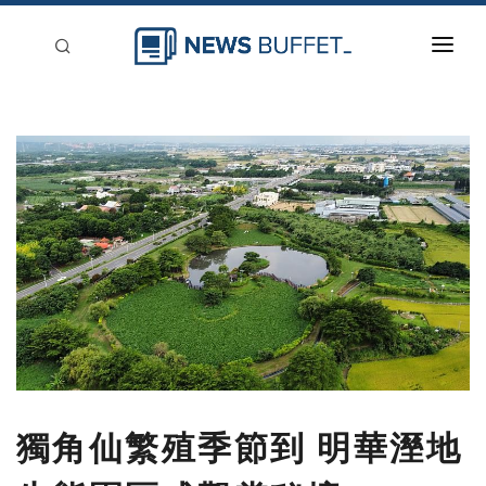
回到首頁
新聞稿分類
登入
刊登
獨角仙繁殖季節到 明華溼地