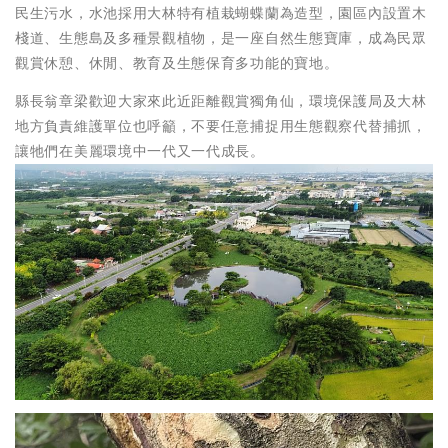
民生污水，水池採用大林特有植栽蝴蝶蘭為造型，園區內設置木
棧道、生態島及多種景觀植物，是一座自然生態寶庫，成為民眾
觀賞休憩、休閒、教育及生態保育多功能的寶地。
縣長翁章梁歡迎大家來此近距離觀賞獨角仙，環境保護局及大林
地方負責維護單位也呼籲，不要任意捕捉用生態觀察代替捕抓，
讓牠們在美麗環境中一代又一代成長。