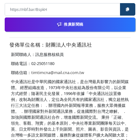
推廣新聞稿
發佈單位名稱：財團法人中央通訊社
新聞聯絡人：訊息服務核稿員
聯絡電話：02-25051180
聯絡信箱：
timtimcna@mail.cna.com.tw
中央通訊社是中華民國的國家通訊社，是台灣最具影響力的新聞媒
體。 經歷組織改造，1973年中央社改組為股份有限公司，以企業
方式經營；隨著民主化發展，1996年依據「中央通訊社設置條
例」改制為財團法人，定位為全民共有的國家通訊社，獨立超然執
行三大法定任務： ．辦理國內外新聞報導業務，服務大眾傳播媒
體。 ．辦理國家對外新聞通訊業務，促進國際對台灣之瞭解。 ．
加強與國際新聞通訊社合作，增進國際新聞交流。 秉持「正確、
領先、客觀、翔實」的基本原則，中央社專業新聞團隊每天以中、
英、日文即時對外發出上千則新聞、照片、圖表、影音與資訊，是
台灣唯一多語文新聞媒體，服務對象從媒體客戶擴大為閱聽大眾；