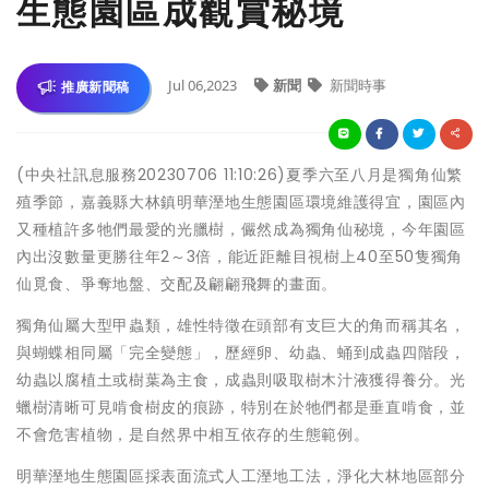
生態園區成觀賞秘境
Jul 06,2023
新聞
新聞時事
推廣新聞稿
(中央社訊息服務20230706 11:10:26)夏季六至八月是獨角仙繁
殖季節，嘉義縣大林鎮明華溼地生態園區環境維護得宜，園區內
又種植許多牠們最愛的光臘樹，儼然成為獨角仙秘境，今年園區
內出沒數量更勝往年2～3倍，能近距離目視樹上40至50隻獨角
仙覓食、爭奪地盤、交配及翩翩飛舞的畫面。
獨角仙屬大型甲蟲類，雄性特徵在頭部有支巨大的角而稱其名，
與蝴蝶相同屬「完全變態」，歷經卵、幼蟲、蛹到成蟲四階段，
幼蟲以腐植土或樹葉為主食，成蟲則吸取樹木汁液獲得養分。光
蠟樹清晰可見啃食樹皮的痕跡，特別在於牠們都是垂直啃食，並
不會危害植物，是自然界中相互依存的生態範例。
明華溼地生態園區採表面流式人工溼地工法，淨化大林地區部分