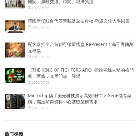
醫院：減輕交通、時間、經濟負擔
2026/08/06
韓國新任駐台代表黃載皓返回母校 巧遇文化大學同窗
2026/08/06
配客嘉推全台首創可循環禮盒 RePresent！滿千再抽萬
元機票
2026/08/06
《THE KING OF FIGHTERS AFK》操控翠綠火焰的格鬥
家「阿修．克里門森」登場
2026/08/06
Microchip攜手美光科技展示高效能PCIe Gen6儲存架
構，滿足AI與資料中心基礎架構需求
2026/08/06
熱門標籤