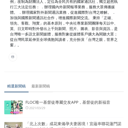
例」改制為財團法人，定位為全民共有的國家通訊社，獨立超然執
行三大法定任務： ．辦理國內外新聞報導業務，服務大眾傳播媒
體。 ．辦理國家對外新聞通訊業務，促進國際對台灣之瞭解。 ．
加強與國際新聞通訊社合作，增進國際新聞交流。 秉持「正確、
領先、客觀、翔實」的基本原則，中央社專業新聞團隊每天以中、
英、日文即時對外發出上千則新聞、照片、圖表、影音與資訊，是
台灣唯一多語文新聞媒體，服務對象從媒體客戶擴大為閱聽大眾；
從台灣民眾延伸至全球僑胞與讀者，充分扮演「台灣之眼，世界之
窗」。
精選新聞稿
最新新聞稿
FLOC唯一基督徒專屬交友APP，基督徒的新福音
2021/03/29
「北上次數」成花東備孕夫妻困境！宜蘊串聯花蓮門諾