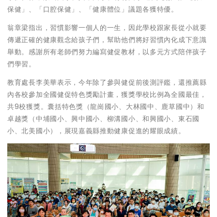
保健」、「口腔保健」、「健康體位」議題各獲特優。
翁章梁指出，習慣影響一個人的一生，因此學校跟家長從小就要
傳遞正確的健康觀念給孩子們，幫助他們將好習慣內化成下意識
舉動。感謝所有老師們努力編寫健促教材，以多元方式陪伴孩子
們學習。
教育處長李美華表示，今年除了參與健促前後測評鑑，還推薦縣
內各校參加全國健促特色獎勵計畫，獲獎學校比例為全國最佳，
共9校獲獎。囊括特色獎（龍崗國小、大林國中、鹿草國中）和
卓越獎（中埔國小、興中國小、柳溝國小、和興國小、東石國
小、北美國小），展現嘉義縣推動健康促進的耀眼成績。