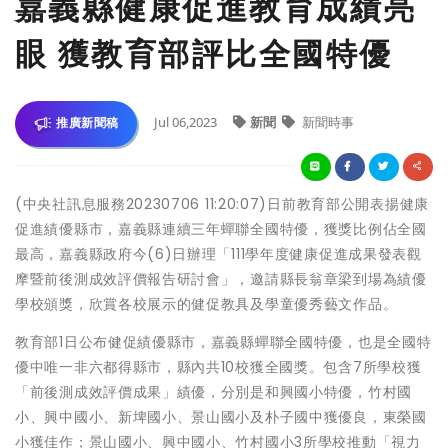
嘉義縣健康促進教育成績亮
眼 獲教育部評比全國特優
Jul 06,2023
新聞
新聞時事
推廣新聞稿
(中央社訊息服務20230706 11:20:07)日前教育部公開表揚健康
促進績優縣市，嘉義縣連續三年蟬聯全國特優，獲獎比例佔全國
最高，嘉義縣政府今(6)日辦理「111學年度健康促進成果發表觀
摩暨前後測成效評價報告研討會」，邀請縣長翁章梁到場為績優
學校頒獎，欣賞各校展示的健促教具及學童優秀藝文作品。
教育部1日公布健促績優縣市，嘉義縣蟬聯全國特優，也是全國特
優中唯一非六都得縣市，縣內共10校獲全國獎。包含7所學校獲
「前後測成效評價成果」績優，分別是和興國小特優，竹村國
小、興中國小、新埤國小、景山國小及朴子國中獲優良，東榮國
小獲佳作；景山國小、興中國小、竹村國小3所學校推動「視力