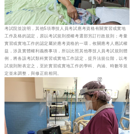
考試院並說明，其他5項專技人員考試應考資格有關實習或實地
工作及格的認定，原以考試規則授權考選部另訂行政規則；考量
實習或實地工作的認定屬於應考資格的一環，攸關應考人應試權
益，涉及實體權利義務事項，所以比照其他專技人員考試規則體
例，將各該考試類科實習或實地工作認定，提升法規位階，以考
試規則附表定之，至於實習或實地工作的學科、內涵、時數等規
定並未調整，與修正前相同。