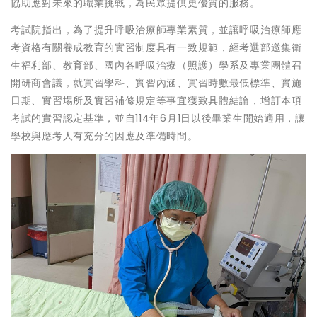
協助應對未來的職業挑戰，為民眾提供更優質的服務。
考試院指出，為了提升呼吸治療師專業素質，並讓呼吸治療師應
考資格有關養成教育的實習制度具有一致規範，經考選部邀集衛
生福利部、教育部、國內各呼吸治療（照護）學系及專業團體召
開研商會議，就實習學科、實習內涵、實習時數最低標準、實施
日期、實習場所及實習補修規定等事宜獲致具體結論，增訂本項
考試的實習認定基準，並自114年6月1日以後畢業生開始適用，讓
學校與應考人有充分的因應及準備時間。