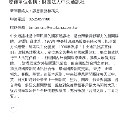
發佈單位名稱：財團法人中央通訊社
新聞聯絡人：訊息服務核稿員
聯絡電話：02-25051180
聯絡信箱：
timtimcna@mail.cna.com.tw
中央通訊社是中華民國的國家通訊社，是台灣最具影響力的新聞媒
體。 經歷組織改造，1973年中央社改組為股份有限公司，以企業
方式經營；隨著民主化發展，1996年依據「中央通訊社設置條
例」改制為財團法人，定位為全民共有的國家通訊社，獨立超然執
行三大法定任務： ．辦理國內外新聞報導業務，服務大眾傳播媒
體。 ．辦理國家對外新聞通訊業務，促進國際對台灣之瞭解。 ．
加強與國際新聞通訊社合作，增進國際新聞交流。 秉持「正確、
領先、客觀、翔實」的基本原則，中央社專業新聞團隊每天以中、
英、日文即時對外發出上千則新聞、照片、圖表、影音與資訊，是
台灣唯一多語文新聞媒體，服務對象從媒體客戶擴大為閱聽大眾；
從台灣民眾延伸至全球僑胞與讀者，充分扮演「台灣之眼，世界之
窗」。