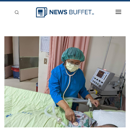
回到首頁
新聞稿分類
登入
刊登