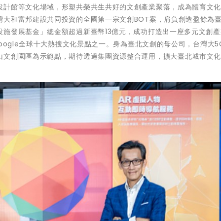
設計館等文化場域，形塑共榮共生共好的文創產業聚落，成為體育文
灣大和富邦建設共同投資的全國第一宗文創BOT案，肩負創造盈餘為
設施發展基金」總金額超過新臺幣13億元，成功打造出一座多元文創產
oogle全球十大熱搜文化景點之一。身為臺北文創的母公司，台灣大5
山文創園區為示範點，期待透過集團資源整合運用，擴大臺北城市文