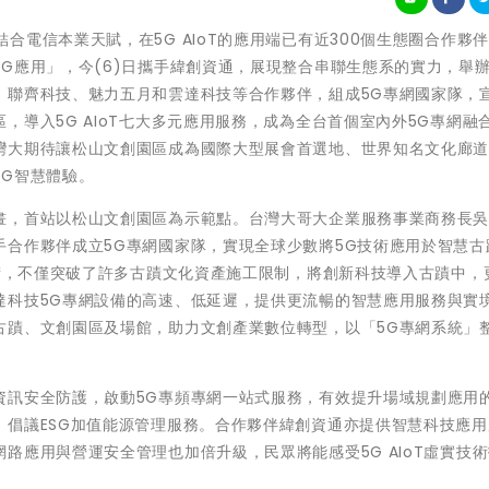
灣大哥大結合電信本業天賦，在5G AIoT的應用端已有近300個生態圈合作夥
G應用」，今(6)日攜手緯創資通，展現整合串聯生態系的實力，舉辦
、聯齊科技、魅力五月和雲達科技等合作夥伴，組成5G專網國家隊，
導入5G AIoT七大多元應用服務，成為全台首個室內外5G專網融
灣大期待讓松山文創園區成為國際大型展會首選地、世界知名文化廊
G智慧體驗。
畫，首站以松山文創園區為示範點。台灣大哥大企業服務事業商務長
合作夥伴成立5G專網國家隊，實現全球少數將5G技術應用於智慧古
技術，不僅突破了許多古蹟文化資產施工限制，將創新科技導入古蹟中，
達科技5G專網設備的高速、低延遲，提供更流暢的智慧應用服務與實
古蹟、文創園區及場館，助力文創產業數位轉型，以「5G專網系統」
資訊安全防護，啟動5G專頻專網一站式服務，有效提升場域規劃應用
、倡議ESG加值能源管理服務。合作夥伴緯創資通亦提供智慧科技應用
路應用與營運安全管理也加倍升級，民眾將能感受5G AIoT虛實技