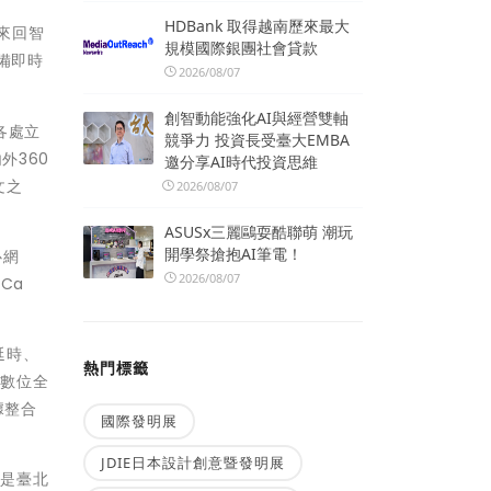
HDBank 取得越南歷來最大
來回智
規模國際銀團社會貸款
備即時
2026/08/07
創智動能強化AI與經營雙軸
各處立
競爭力 投資長受臺大EMBA
外360
邀分享AI時代投資思維
文之
2026/08/07
ASUSx三麗鷗耍酷聯萌 潮玩
開學祭搶抱AI筆電！
心網
2026/08/07
Ca
延時、
熱門標籤
「數位全
據整合
國際發明展
JDIE日本設計創意暨發明展
，是臺北