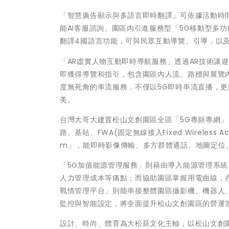
「智慧廣告顯示與多語言即時翻譯」可依據活動時
能AI客服諮詢。園區內引進服務型「5G移動型多
翻譯4國語言功能，可與民眾互動導覽、引導，以
「AR虛實人物互動即時導航服務」透過AR技術讓
即獲得導覽和指引，包含園區內人流、路標與展覽內容
度無死角的串流服務，不僅以5G即時串流直播，
美。
台灣大哥大建置松山文創園區全區「5G專頻專網」
路、基站、FWA(固定無線接入Fixed Wireles
m」，能即時影像傳輸、多方群體通話、地圖定位
「5G加值能源管理服務」則藉由導入能源管理系
人力管理成本等痛點；而協助園區掌握用電曲線，
戰情管理平台」則能串接整體園區攝影機、機器人、
監控與智能設定，將全面提升松山文創園區的營運
設計、時尚、體育為大松菸文化主軸，以松山文創