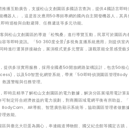
間推播互動廣告，支援松山文創園區多國語言查詢，提供4國語言即時
功能機器人」，這是首次應用5G專頻專網的國內自主開發機器人，其具
及即時巡檢與自動避障、任務遞送等多元功能。
遊客與松山文創園區的導遊「松鴨桑」進行導覽互動，民眾可於園區內
等即時資訊。「5G 360度全景/多視角直播系統應用」則提供室內
更同時進行運算拼接融合，展演模式更多元豐富，讓觀眾能全景感受藝
，提供多項實用服務，採用全國產5G開放網路架構設計，包含5G核
s Access)，以及5G智慧化網管系統，帶來「5G即時偵測園區管理Body 
、救護警報與任務管理。
統，即時且精準了解松山文創園區的電力數據，解決分區展場用電計算
亦可制定符合經濟效益的電力規劃，對商圈區域電網平衡有所助益。
BodyCam、AR導航、智慧廣告顯示系統等，協助園區管理者做數
管理效能。
園區與臺北大巨蛋為圓心，串連鐵道博物館、國父紀念館等國定古蹟