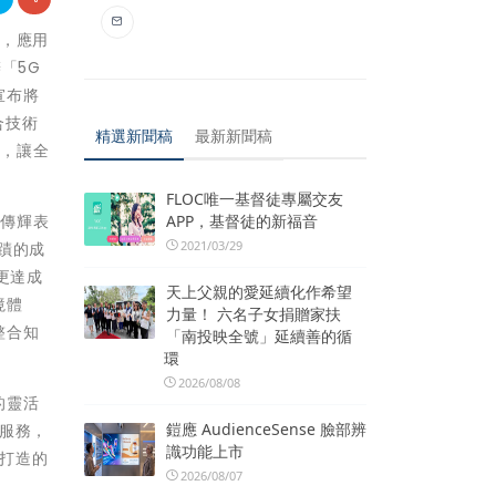
伴，應用
「5G
宣布將
合技術
精選新聞稿
最新新聞稿
道，讓全
FLOC唯一基督徒專屬交友
APP，基督徒的新福音
吳傳輝表
2021/03/29
蹟的成
更達成
天上父親的愛延續化作希望
境體
力量！ 六名子女捐贈家扶
整合知
「南投映全號」延續善的循
環
2026/08/08
的靈活
鎧應 AudienceSense 臉部辨
服務，
識功能上市
術打造的
2026/08/07