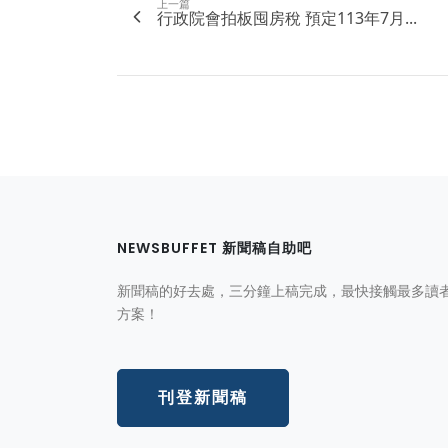
上一篇
行政院會拍板囤房稅 預定113年7月...
NEWSBUFFET 新聞稿自助吧
新聞稿的好去處，三分鐘上稿完成，最快接觸最多讀
方案！
刊登新聞稿