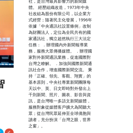
社，是台灣最具影響力的新聞媒
體。 經歷組織改造，1973年中央
社改組為股份有限公司，以企業方
式經營；隨著民主化發展，1996年
依據「中央通訊社設置條例」改制
為財團法人，定位為全民共有的國
家通訊社，獨立超然執行三大法定
任務： ．辦理國內外新聞報導業
務，服務大眾傳播媒體。 ．辦理國
家對外新聞通訊業務，促進國際對
台灣之瞭解。 ．加強與國際新聞通
訊社合作，增進國際新聞交流。 秉
持「正確、領先、客觀、翔實」的
智
基本原則，中央社專業新聞團隊每
天以中、英、日文即時對外發出上
千則新聞、照片、圖表、影音與資
訊，是台灣唯一多語文新聞媒體，
服務對象從媒體客戶擴大為閱聽大
眾；從台灣民眾延伸至全球僑胞與
讀者，充分扮演「台灣之眼，世界
之窗」。