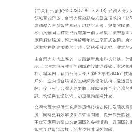
(中央社訊息服務20230706 17:21:18) 台
領域百花齊放，台灣大更啟動各式垂直場域的「超5
專網導入古蹟智慧園區」啟動記者會，與華電聯網
松山文創園區打造成台灣第一個世界級古蹟智慧園區，
應用服務場域，預計將於明年第二季正式啟用。台
球遊客在觀光旅遊的同時，能感受最流暢、豐富的5
由台灣大哥大主導的「古蹟創新應用科技服務」計
示，台灣大擁有豐富的網路建設維運經驗，本次攜手
功示範案例，藉由台灣大哥大的5G專網和AIoT
戶外、室內混合場域的無線網路優化技術，透過雲
驗。接下來，台灣大更要將此經驗擴展至全台灣的
識、軟體與硬體設備，加速推動產業升級。
台灣大哥大提供專業網路環境技術支援以及國家級
度，同時更有效解決園區管理問題、提升觀光體驗
不僅可應用於松山文創園區的各種活動，對園區的網
智慧互動展演環境，全方位提升遊客體驗。