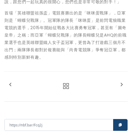
說，跟您們一起玩真的很開心，您們也是非常可敬的對手！」
首場「英雄聯盟祖孫盃」電競賽勝出的是「咪咪蛋戰隊」，亞軍
則是「蝴蝶兒戰隊」。冠軍隊的隊長「咪咪蛋」是前閃電狼職業
電競的選手，2015年開始征戰各大比賽勇奪冠軍，甚至有「圖奇
皇帝」之稱；而亞軍「蝴蝶兒戰隊」的隊長蝴蝶兒是AHQ的前職
業選手也是英雄聯盟鐵人女子盃冠軍，更曾為了打遊戲三個月不
出門；兩隊隊長都對於複賽能與「尚青電競隊」爭奪冠亞軍，都
感到特別新鮮有趣。