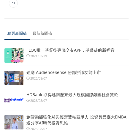
精選新聞稿
最新新聞稿
FLOC唯一基督徒專屬交友APP，基督徒的新福音
2021/03/29
鎧應 AudienceSense 臉部辨識功能上市
2026/08/07
HDBank 取得越南歷來最大規模國際銀團社會貸款
2026/08/07
創智動能強化AI與經營雙軸競爭力 投資長受臺大EMBA
邀分享AI時代投資思維
2026/08/07