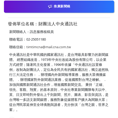
推廣新聞稿
發佈單位名稱：財團法人中央通訊社
新聞聯絡人：訊息服務核稿員
聯絡電話：02-25051180
聯絡信箱：
timtimcna@mail.cna.com.tw
中央通訊社是中華民國的國家通訊社，是台灣最具影響力的新聞媒
體。 經歷組織改造，1973年中央社改組為股份有限公司，以企業
方式經營；隨著民主化發展，1996年依據「中央通訊社設置條
例」改制為財團法人，定位為全民共有的國家通訊社，獨立超然執
行三大法定任務： ．辦理國內外新聞報導業務，服務大眾傳播媒
體。 ．辦理國家對外新聞通訊業務，促進國際對台灣之瞭解。 ．
加強與國際新聞通訊社合作，增進國際新聞交流。 秉持「正確、
領先、客觀、翔實」的基本原則，中央社專業新聞團隊每天以中、
英、日文即時對外發出上千則新聞、照片、圖表、影音與資訊，是
台灣唯一多語文新聞媒體，服務對象從媒體客戶擴大為閱聽大眾；
從台灣民眾延伸至全球僑胞與讀者，充分扮演「台灣之眼，世界之
窗」。