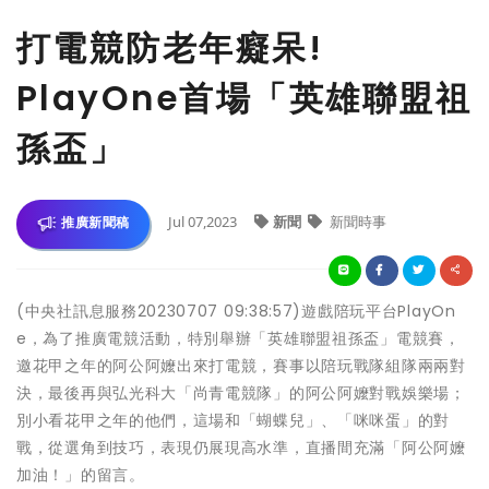
打電競防老年癡呆!
PlayOne首場「英雄聯盟祖
孫盃」
Jul 07,2023
新聞
新聞時事
推廣新聞稿
(中央社訊息服務20230707 09:38:57)遊戲陪玩平台PlayOn
e，為了推廣電競活動，特別舉辦「英雄聯盟祖孫盃」電競賽，
邀花甲之年的阿公阿嬤出來打電競，賽事以陪玩戰隊組隊兩兩對
決，最後再與弘光科大「尚青電競隊」的阿公阿嬤對戰娛樂場；
別小看花甲之年的他們，這場和「蝴蝶兒」、「咪咪蛋」的對
戰，從選角到技巧，表現仍展現高水準，直播間充滿「阿公阿嬤
加油！」的留言。