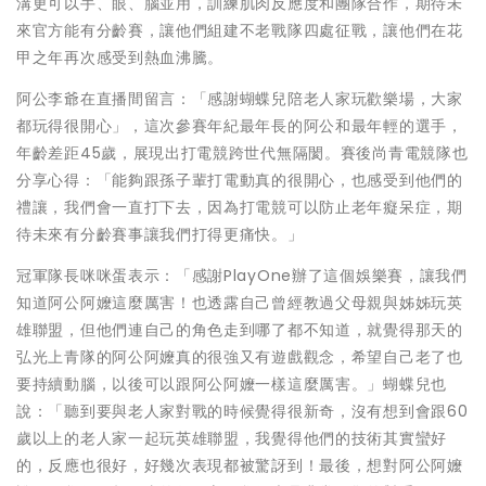
溝更可以手、眼、腦並用，訓練肌肉反應度和團隊合作，期待未
來官方能有分齡賽，讓他們組建不老戰隊四處征戰，讓他們在花
甲之年再次感受到熱血沸騰。
阿公李爺在直播間留言：「感謝蝴蝶兒陪老人家玩歡樂場，大家
都玩得很開心」，這次參賽年紀最年長的阿公和最年輕的選手，
年齡差距45歲，展現出打電競跨世代無隔閡。賽後尚青電競隊也
分享心得：「能夠跟孫子輩打電動真的很開心，也感受到他們的
禮讓，我們會一直打下去，因為打電競可以防止老年癡呆症，期
待未來有分齡賽事讓我們打得更痛快。」
冠軍隊長咪咪蛋表示：「感謝PlayOne辦了這個娛樂賽，讓我們
知道阿公阿嬤這麼厲害！也透露自己曾經教過父母親與姊姊玩英
雄聯盟，但他們連自己的角色走到哪了都不知道，就覺得那天的
弘光上青隊的阿公阿嬤真的很強又有遊戲觀念，希望自己老了也
要持續動腦，以後可以跟阿公阿嬤一樣這麼厲害。」蝴蝶兒也
說：「聽到要與老人家對戰的時候覺得很新奇，沒有想到會跟60
歲以上的老人家一起玩英雄聯盟，我覺得他們的技術其實蠻好
的，反應也很好，好幾次表現都被驚訝到！最後，想對阿公阿嬤