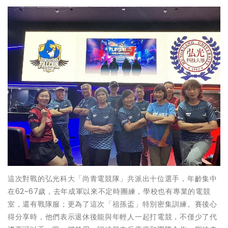
這次對戰的弘光科大「尚青電競隊」共派出十位選手，年齡集中
在62~67歲，去年成軍以來不定時團練，學校也有專業的電競
室，還有戰隊服；更為了這次「祖孫盃」特別密集訓練。賽後心
得分享時，他們表示退休後能與年輕人一起打電競，不僅少了代