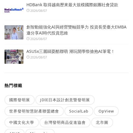
HDBank 取得越南歷來最大規模國際銀團社會貸款
2026/08/07
創智動能強化AI與經營雙軸競爭力 投資長受臺大EMBA
邀分享AI時代投資思維
2026/08/07
ASUSx三麗鷗耍酷聯萌 潮玩開學祭搶抱AI筆電！
2026/08/07
熱門標籤
國際發明展
JDIE日本設計創意暨發明展
世界發明智慧財產聯盟總會
SocialLab
OpView
中國文化大學
台灣發明商品促進協會
北市圖