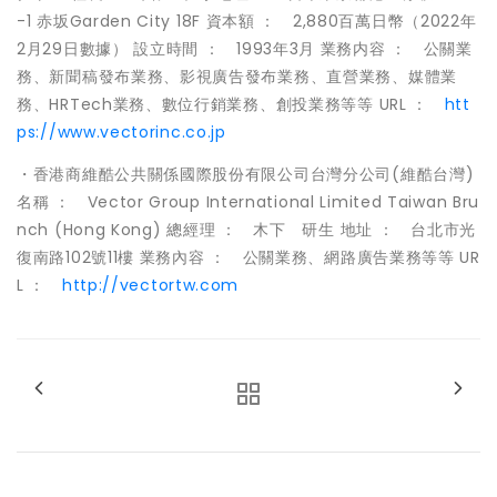
-1 赤坂Garden City 18F 資本額 ： 2,880百萬日幣（2022年
2月29日數據） 設立時間 ： 1993年3月 業務内容 ： 公關業
務、新聞稿發布業務、影視廣告發布業務、直營業務、媒體業
務、HRTech業務、數位行銷業務、創投業務等等 URL ：
htt
ps://www.vectorinc.co.jp
・香港商維酷公共關係國際股份有限公司台灣分公司(維酷台灣)
名稱 ： Vector Group International Limited Taiwan Bru
nch (Hong Kong) 總經理 ： 木下 研生 地址 ： 台北市光
復南路102號11樓 業務內容 ： 公關業務、網路廣告業務等等 UR
L ：
http://vectortw.com