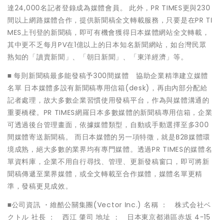
達24,000名記者登錄成為媒體會員。 此外，PR TIMES更與230
間以上網路媒體合作，提供新聞稿全文轉載服務，只要是在PR TI
MES上刊登的新聞稿，即可有機會獲得日本媒體網站全文轉載，
其中更不乏每月PV在1億以上的日本知名新聞網站，如台灣民眾
熟知的「讀賣新聞」、「朝日新聞」、「東洋經濟」等。
■ 每則新聞稿最多能發稿予300間媒體 協助企業精準建立媒體
名單 日本媒體多設有新聞稿專用信箱(desk)，再由內部分配給
記者處理，故大多數企業習慣使用發稿平台，作為與媒體溝通的
重要橋樑。PR TIMES網羅日本多數媒體的新聞稿專用信箱，企業
可透過後台管理畫面，依據媒體類型，自動或手動選擇至多300
間媒體寄送新聞稿。 而日本媒體的另一項特徵，就是B2B媒體環
境成熟，絕大多數的業界均有專門媒體。透過PR TIMES的媒體名
單資料庫，企業不用自行尋找、管理、更新發稿窗口，即可將新
聞稿傳遞至業界媒體，或全文轉載至合作媒體，媒體名單更精
準，發稿更見成效。
■公司資訊 ・維酷公關集團(Vector Inc.) 名稱 ： 株式会社ベ
クトル 社長 ： 西江 肇司 地址 ： 日本東京都港區赤坂 4-15