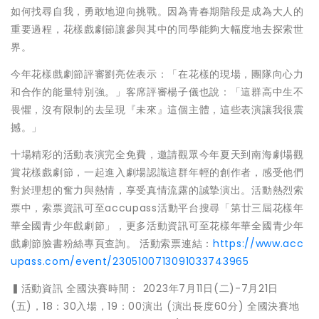
如何找尋自我，勇敢地迎向挑戰。因為青春期階段是成為大人的
重要過程，花樣戲劇節讓參與其中的同學能夠大幅度地去探索世
界。
今年花樣戲劇節評審劉亮佐表示：「在花樣的現場，團隊向心力
和合作的能量特別強。」客席評審楊子儀也說：「這群高中生不
畏懼，沒有限制的去呈現『未來』這個主體，這些表演讓我很震
撼。」
十場精彩的活動表演完全免費，邀請觀眾今年夏天到南海劇場觀
賞花樣戲劇節，一起進入劇場認識這群年輕的創作者，感受他們
對於理想的奮力與熱情，享受真情流露的誠摯演出。活動熱烈索
票中，索票資訊可至accupass活動平台搜尋「第廿三屆花樣年
華全國青少年戲劇節」，更多活動資訊可至花樣年華全國青少年
戲劇節臉書粉絲專頁查詢。 活動索票連結：
https://www.acc
upass.com/event/2305100713091033743965
▍活動資訊 全國決賽時間： 2023年7月11日(二)-7月21日
(五)，18：30入場，19：00演出 (演出長度60分) 全國決賽地