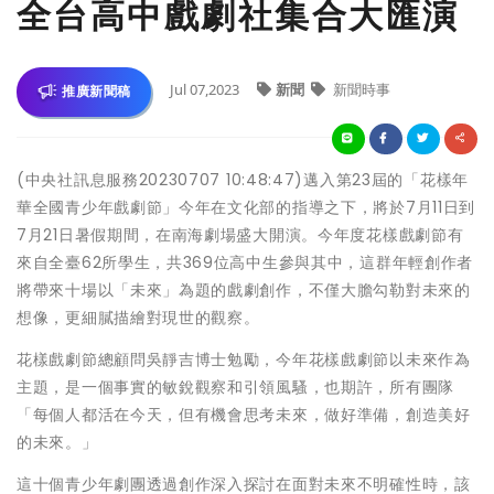
全台高中戲劇社集合大匯演
Jul 07,2023
新聞
新聞時事
推廣新聞稿
(中央社訊息服務20230707 10:48:47)邁入第23屆的「花樣年
華全國青少年戲劇節」今年在文化部的指導之下，將於7月11日到
7月21日暑假期間，在南海劇場盛大開演。今年度花樣戲劇節有
來自全臺62所學生，共369位高中生參與其中，這群年輕創作者
將帶來十場以「未來」為題的戲劇創作，不僅大膽勾勒對未來的
想像，更細膩描繪對現世的觀察。
花樣戲劇節總顧問吳靜吉博士勉勵，今年花樣戲劇節以未來作為
主題，是一個事實的敏銳觀察和引領風騷，也期許，所有團隊
「每個人都活在今天，但有機會思考未來，做好準備，創造美好
的未來。」
這十個青少年劇團透過創作深入探討在面對未來不明確性時，該