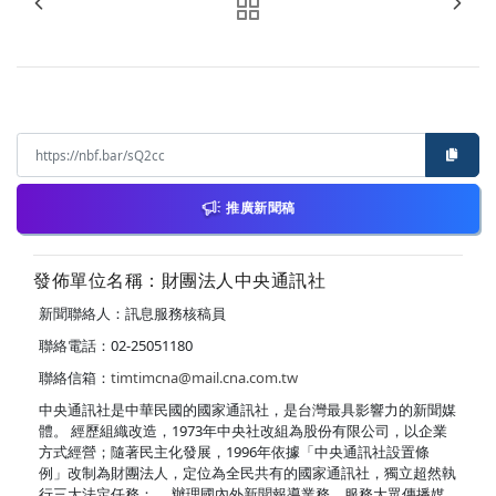
推廣新聞稿
發佈單位名稱：財團法人中央通訊社
新聞聯絡人：訊息服務核稿員
聯絡電話：02-25051180
聯絡信箱：
timtimcna@mail.cna.com.tw
中央通訊社是中華民國的國家通訊社，是台灣最具影響力的新聞媒
體。 經歷組織改造，1973年中央社改組為股份有限公司，以企業
方式經營；隨著民主化發展，1996年依據「中央通訊社設置條
例」改制為財團法人，定位為全民共有的國家通訊社，獨立超然執
行三大法定任務： ．辦理國內外新聞報導業務，服務大眾傳播媒