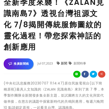
全新季度來襲！《ZALAN見
識南島7》透視台灣祖源文
化 7/8揭開傳統服飾圖紋的
靈化過程！帶您探索神話的
創新應用
Jul 07,2023
新聞
新聞時事
推廣新聞稿
(中央社訊息服務20230707 11:14:47)原住民族電視台(以下簡
稱原視)最具人文知識的《ZALAN 見識南島》來到了第 7 季，本
季製作團隊全新開發多集全新主題，並試圖將古久的文化與當代
做串接，在悠古的議題中探索新時代的共鳴與應用，每週六晚間
10 點請鎖定原視，一起看見台灣、認識南島。