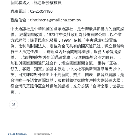
新聞聯絡人：訊息服務核稿員
聯絡電話：02-25051180
聯絡信箱：
timtimcna@mail.cna.com.tw
中央通訊社是中華民國的國家通訊社，是台灣最具影響力的新聞媒
體。 經歷組織改造，1973年中央社改組為股份有限公司，以企業
方式經營；隨著民主化發展，1996年依據「中央通訊社設置條
例」改制為財團法人，定位為全民共有的國家通訊社，獨立超然執
行三大法定任務： ．辦理國內外新聞報導業務，服務大眾傳播媒
體。 ．辦理國家對外新聞通訊業務，促進國際對台灣之瞭解。 ．
加強與國際新聞通訊社合作，增進國際新聞交流。 秉持「正確、
領先、客觀、翔實」的基本原則，中央社專業新聞團隊每天以中、
英、日文即時對外發出上千則新聞、照片、圖表、影音與資訊，是
台灣唯一多語文新聞媒體，服務對象從媒體客戶擴大為閱聽大眾；
從台灣民眾延伸至全球僑胞與讀者，充分扮演「台灣之眼，世界之
窗」。