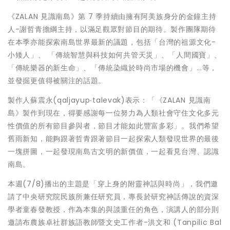
《ZALAN 見識南島》第 7 季持續由擁有阿美族身分的金鐘主持
人-謝哲青擔綱主持，以滿足觀眾對節目的期待。製作團隊期待
在本季亦能探索南島世界最新的議題，包括「台灣的祖源文化-
小矮人」、 「傳統智慧與科技如何共管天災」、「人間國寶」、
「傳統樂器的新生命」、「傳統染織於時尚市場的機會」...等，
並發掘更值得被關注的話題。
製作人蘇震永(qaljayup‧talevak)表示：「《ZALAN 見識南
島》製作到現在，得要感謝每一位努力為人類社會守住文化多元
性價值的所有節目參與者，節目才能如此豐富多彩」。我們希望
舊雨新知，能夠跟著哲青跟著節目一起探索人類發現世界的最後
一塊拼圖，一起發現南島古文明的新價值，一起看見台灣、認識
南島。
本週(7/8)播出的主題是「穿上身的附靈神話與時尚」，我們邀
請了中央研究院民族所兼任研究員，專長於研究神話傳說的資深
學者童春發教授，作為本集的與談重任的角色，演講人的部分則
邀請布農族卓社群族語教師暨文史工作者-洪文和 (Tanpilic Bal