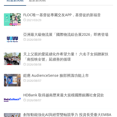
精選新聞稿
最新新聞稿
FLOC唯一基督徒專屬交友APP，基督徒的新福音
2021/03/29
亞洲最大級物流展「國際物流綜合展2026」即將登場
2026/08/09
天上父親的愛延續化作希望力量！ 六名子女捐贈家扶
「南投映全號」延續善的循環
2026/08/08
鎧應 AudienceSense 臉部辨識功能上市
2026/08/07
HDBank 取得越南歷來最大規模國際銀團社會貸款
2026/08/07
創智動能強化AI與經營雙軸競爭力 投資長受臺大EMBA