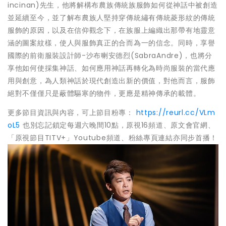
incinan)先生，他將解構布農族傳統族服飾如何從神話中被創造
並延續至今，並了解布農族人堅持穿傳統繡有傳統菱形紋的傳統
服飾的原因，以及在信仰觀念下，在族服上編織出那帶有地靈意
涵的圖案紋樣，使人與服飾真正的合而為一的信念。同時，享譽
國際的前衛服裝設計師-沙布喇安德烈(SabraAndre)，也將分
享他如何使採集神話、如何應用神話再轉化為時尚服裝的當代應
用與創意，為人類神話於現代創造出新的價值，對他而言，服飾
絕對不僅僅只是蔽體驅寒的物件，更應是精神傳承的載體。
更多節目資訊與內容，可上節目粉專：
https://reurl.cc/VLm
oL5
也別忘記鎖定每週六晚間10點，原視16頻道、原文會官網、
「原視節目TITV+」Youtube頻道、粉絲專頁連結亦同步首播！