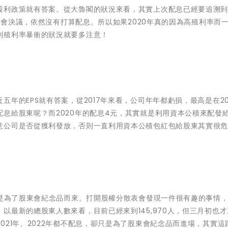
利政策就有答案。從大魯閣的狀況來看，其實上次配息已經要追溯到2
董事會決議，依然沒有打算配息。所以如果2020年真的因為高殖利率而
到殖利率暴衝的狀況就要多注意！
年的EPS就有答案，從2017年來看，公司年年都虧損，最高是在20
息給股東呢？而2020年的配息4元，其實就是利用資本公積來配發
意公司是否從獲利發放，否則一直利用資本公積包紅包給股東其實很
就是為了股東會紀念品而來。打開股權分散表會發現一件很有趣的事情
以最新的總股東人數來看，目前已經來到145,970人，但三月初也
021年、2022年都不配息，卻只是為了股東會紀念品而進場，其實這