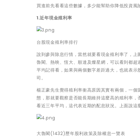
買進前先看看這些數據，多少能幫助你降低投資風
1.近年現金殖利率
台股現金殖利率排行
說到參與除息行情，當然就要看現金殖利率了，上
魯閣、熱映、恆大、順達及燦星網，可以看到都超過
平均記得看，如果與兩個數字差距過大，也就表示
司。
楊正豪先生覺得殖利率衝高原因其實有兩個，一個
態，那就要觀察是否能長期維持這麼高的殖利率，
看近三年平均，這代表近期的配息狀況。上面說這
大魯閣(1432)歷年股利政策及除權息一覽表