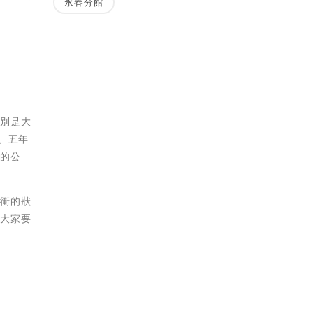
永春分館
分別是大
、五年
型的公
暴衝的狀
醒大家要