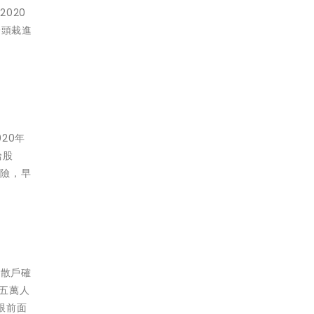
020
一頭栽進
20年
給股
危險，早
，散戶確
才五萬人
跟前面