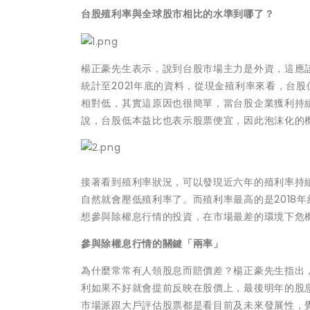
台股殖利率與全球股市相比的水準到哪了？
楊正豪先生表示，說到台股市場主力是外資，這應
統計至2021年底的資料，從現金殖利率來看，台
相對低，其實這原因也很簡單，當台股企業獲利持
說，台股低本益比也表示股票便宜，因此泡沫化的
接著看到殖利率狀況，可以發現近六年的殖利率持續
自然就會壓低殖利率了。而殖利率最高的是2018
想參與除權息行情的投資，在市場最差的環境下危
參與除權息行情的關鍵「兩率」
為什麼常常有人領股息而賠價差？楊正豪先生指出
利如果不好就會提前反映在股價上，最後明年的股
市場派跟大戶評估股票都是看目前及未來發展性，