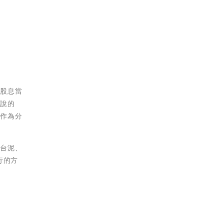
麼股息當
常說的
數作為分
到台泥、
行的方