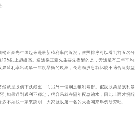
險。
圖楊正豪先生匡起來是最新殖利率的近況，依照排序可以看到前五名
10%以上超級高。這邊楊正豪先生要先提醒的是，旁邊還有三年平均
股票殖利率出現單一年度暴衝的現象，長期領股息就比較不適合這類
當然就是股價下跌嚴重，而另外一個則是獲利暴衝。假設股票是獲利
否則如果遇到獲利不穩定，很容易就在隔年配息縮水，因此上面才提
麼多不如找一家來說明，大家就以第一名的大魯閣來舉例研究吧。