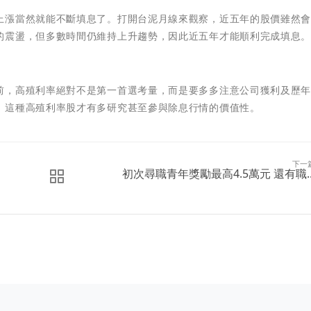
上漲當然就能不斷填息了。打開台泥月線來觀察，近五年的股價雖然
的震盪，但多數時間仍維持上升趨勢，因此近五年才能順利完成填息
前，高殖利率絕對不是第一首選考量，而是要多多注意公司獲利及歷
，這種高殖利率股才有多研究甚至參與除息行情的價值性。
下一
初次尋職青年獎勵最高4.5萬元 還有職..