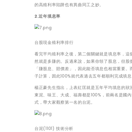
的高殖利率陷阱也有異曲同工之妙。
2.近年填息率
台股現金殖利率排行
看完平均殖利率之後，第二個關鍵就是填息率，這
然就是多賺的。反過來說，如果你領了股息，但股
「賺股息、賠價差」，因此能否填息也相當重要。
子計算，因此100%就代表過去五年都順利完成填息
楊正豪先生指出，上表紅匡就是五年平均填息的狀
東泥、味王、大成、福壽都是100%，前兩名是國
式，帶大家觀察第一名的台泥。
台泥(1101) 技術分析