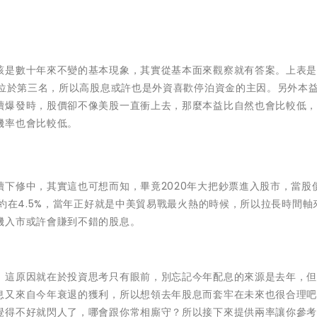
該是數十年來不變的基本現象，其實從基本面來觀察就有答案。上表
股位於第三名，所以高股息或許也是外資喜歡停泊資金的主因。另外本
續爆發時，股價卻不像美股一直衝上去，那麼本益比自然也會比較低
機率也會比較低。
下修中，其實這也可想而知，畢竟2020年大把鈔票進入股市，當股
年約在4.5%，當年正好就是中美貿易戰最火熱的時候，所以拉長時間軸
機入市或許會賺到不錯的股息。
，這原因就在於投資思考只有眼前，別忘記今年配息的來源是去年，
息又來自今年衰退的獲利，所以想領去年股息而套牢在未來也很合理
覺得不好就閃人了，哪會跟你常相廝守？所以接下來提供兩率讓你參