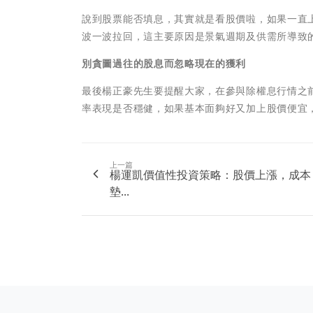
說到股票能否填息，其實就是看股價啦，如果一直
波一波拉回，這主要原因是景氣週期及供需所導致
別貪圖過往的股息而忽略現在的獲利
最後楊正豪先生要提醒大家，在參與除權息行情之
率表現是否穩健，如果基本面夠好又加上股價便宜
上一篇
楊運凱價值性投資策略：股價上漲，成本
墊...