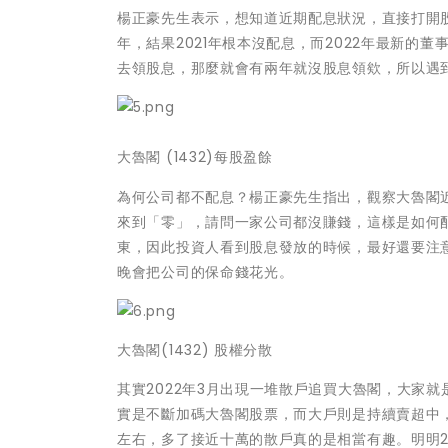
楊正豪先生表示，想知道近期配息狀況，直接打開股
年，結果2021年根本沒配息，而2022年最新的
去領股息，那麼就會有兩年就沒股息領欸，所以遇
大魯閣 (1432)每股盈餘
為何公司都不配息？楊正豪先生指出，觀察大魯閣近五
來到「零」，請問一家公司都沒賺錢，這樣是如何配
東，因此投資人看到股息發放的時候，最好還要注
晚會把公司的保命錢花光。
大魯閣(1432) 股權分散
其實2022年3月出現一堆散戶追買大魯閣，大家
實是不斷加碼大魯閣股票，而大戶則是持續賣超中，
左右，多了接近十萬的散戶真的是相當有趣。明明2