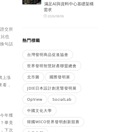
滿足AI與資料中心基礎架構
需求
2026/08/06
是證交所
益比也
熱門標籤
，換句話
台灣發明商品促進協會
世界發明智慧財產聯盟總會
北市圖
國際發明展
價上漲
來看，
JDIE日本設計創意暨發明展
OpView
SocialLab
中國文化大學
但今年獲
韓國WICO世界發明創新競賽
吧？畢竟
考，下次