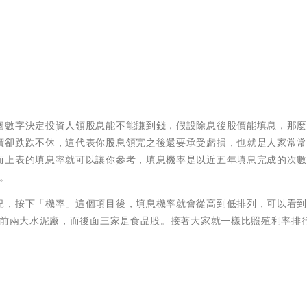
個數字決定投資人領股息能不能賺到錢，假設除息後股價能填息，那
價卻跌跌不休，這代表你股息領完之後還要承受虧損，也就是人家常
而上表的填息率就可以讓你參考，填息機率是以近五年填息完成的次
。
況，按下「機率」這個項目後，填息機率就會從高到低排列，可以看
內前兩大水泥廠，而後面三家是食品股。接著大家就一樣比照殖利率排