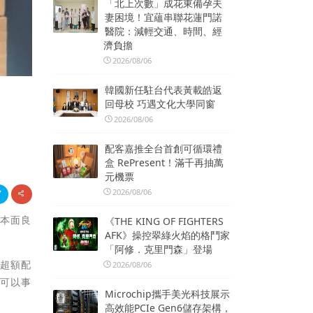
「北上次數」成花東備孕夫
妻困境！宜蘊串聯花蓮門諾
醫院：減輕交通、時間、經
濟負擔
2026/08/06
韓國新任駐台代表黃載皓返
回母校 巧遇文化大學同窗
2026/08/06
配客嘉推全台首創可循環禮
盒 RePresent！滿千再抽萬
元機票
2026/08/06
基本面良
《THE KING OF FIGHTERS
AFK》操控翠綠火焰的格鬥家
「阿修．克里門森」登場
會超額配
2026/08/06
法可以事
Microchip攜手美光科技展示
高效能PCIe Gen6儲存架構，