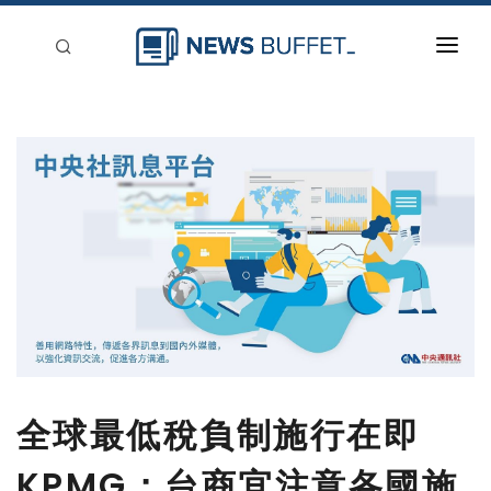
回到首頁
新聞稿分類
登入
刊登
全球最低稅負制施行在即
KPMG：台商宜注意各國施