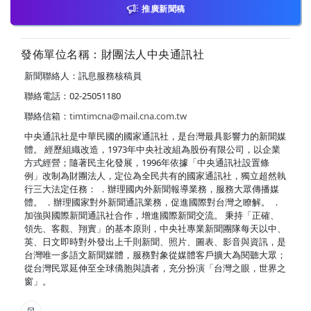
推廣新聞稿
發佈單位名稱：財團法人中央通訊社
新聞聯絡人：訊息服務核稿員
聯絡電話：02-25051180
聯絡信箱：
timtimcna@mail.cna.com.tw
中央通訊社是中華民國的國家通訊社，是台灣最具影響力的新聞媒
體。 經歷組織改造，1973年中央社改組為股份有限公司，以企業
方式經營；隨著民主化發展，1996年依據「中央通訊社設置條
例」改制為財團法人，定位為全民共有的國家通訊社，獨立超然執
行三大法定任務： ．辦理國內外新聞報導業務，服務大眾傳播媒
體。 ．辦理國家對外新聞通訊業務，促進國際對台灣之瞭解。 ．
加強與國際新聞通訊社合作，增進國際新聞交流。 秉持「正確、
領先、客觀、翔實」的基本原則，中央社專業新聞團隊每天以中、
英、日文即時對外發出上千則新聞、照片、圖表、影音與資訊，是
台灣唯一多語文新聞媒體，服務對象從媒體客戶擴大為閱聽大眾；
從台灣民眾延伸至全球僑胞與讀者，充分扮演「台灣之眼，世界之
窗」。