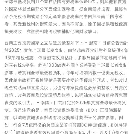
全球最低稅負制且企業在該國有效稅率低於15%，則其他有實施
的國家將就差額部分享受優先課稅權。從台商最常投資、且經常
給予免稅假期或給予特定產業優惠稅率的中國與東南亞國家來
看，其受新稅制的衝擊最大，因為不實施，除了因提供租稅優惠
損失稅收、亦會變相地將稅收補貼他國財政缺口。
台商主要投資國家之立法進度彙整如下： - 越南：目前公告預計
於2025年實施全球最低稅負制。由於越南經常針對外資提供4免
9減半租稅優惠，依據越南政府估計，多數外國廠商在越南平均
約享有12%稅率、約有1000餘家外國企業將受到全球最低稅負制
影響，若實施全球最低稅負制，每年可增加約數十億美元稅收。
因此越南政府正審慎評估是否要改變給予優惠的形式，例如改以
現金補貼而非直接免稅，另也有專家提醒也必須調整吸引外資的
政策，改善經商及投資環境及效率，以彌補無法提供租稅優惠而
喪失的吸引力。 - 泰國：目前訂定於2025年實施全球最低稅負
制。值得注意的是，泰國投資促進委員會（BOI）正研議新措
施，以減輕實施後而對現有稅收獎勵計劃帶來的潛在影響。例
如：符合7.5億門檻的跨國企業若打算跟BOI申請優惠，BOI將評
估 (i)取得優惠後有效稅率是否會降至15% 以下、以及(ii)是否有