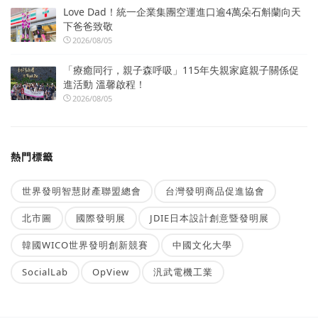
Love Dad！統一企業集團空運進口逾4萬朵石斛蘭向天
下爸爸致敬
2026/08/05
「療癒同行，親子森呼吸」115年失親家庭親子關係促
進活動 溫馨啟程！
2026/08/05
熱門標籤
世界發明智慧財產聯盟總會
台灣發明商品促進協會
北市圖
國際發明展
JDIE日本設計創意暨發明展
韓國WICO世界發明創新競賽
中國文化大學
SocialLab
OpView
汎武電機工業