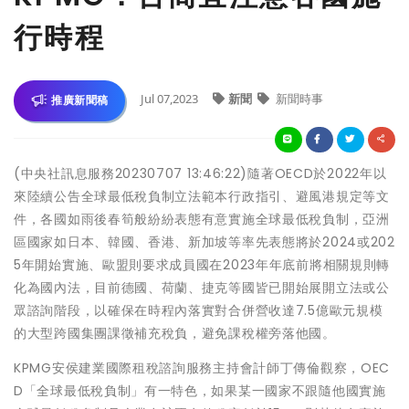
行時程
Jul 07,2023
新聞
新聞時事
推廣新聞稿
(中央社訊息服務20230707 13:46:22)隨著OECD於2022年以
來陸續公告全球最低稅負制立法範本行政指引、避風港規定等文
件，各國如雨後春筍般紛紛表態有意實施全球最低稅負制，亞洲
區國家如日本、韓國、香港、新加坡等率先表態將於2024或202
5年開始實施、歐盟則要求成員國在2023年年底前將相關規則轉
化為國內法，目前德國、荷蘭、捷克等國皆已開始展開立法或公
眾諮詢階段，以確保在時程內落實對合併營收達7.5億歐元規模
的大型跨國集團課徵補充稅負，避免課稅權旁落他國。
KPMG安侯建業國際租稅諮詢服務主持會計師丁傳倫觀察，OEC
D「全球最低稅負制」有一特色，如果某一國家不跟隨他國實施