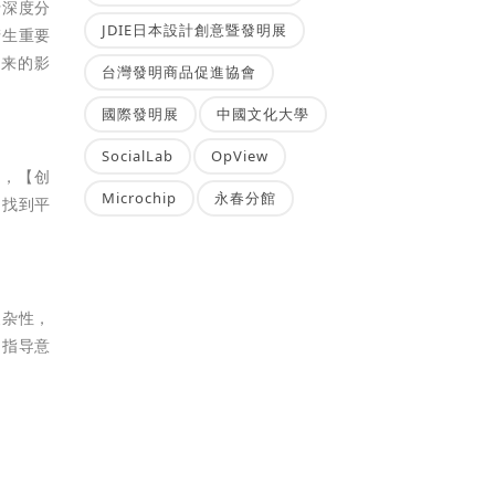
行深度分
JDIE日本設計創意暨發明展
产生重要
带来的影
台灣發明商品促進協會
國際發明展
中國文化大學
SocialLab
OpView
此，【创
Microchip
永春分館
中找到平
复杂性，
的指导意