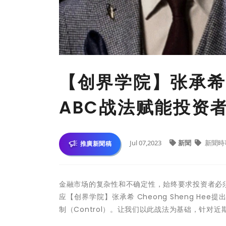
【创界学院】张承希 C
ABC战法赋能投资
Jul 07,2023
新聞
新聞時
推廣新聞稿
金融市场的复杂性和不确定性，始终要求投资者必
应【创界学院】张承希 Cheong Sheng Hee提
制（Control）。让我们以此战法为基础，针对近