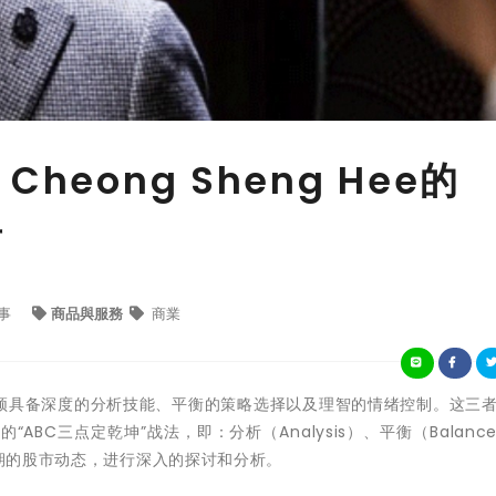
heong Sheng Hee的
者
事
商品與服務
商業
须具备深度的分析技能、平衡的策略选择以及理智的情绪控制。这三
出的“ABC三点定乾坤”战法，即：分析（Analysis）、平衡（Balanc
期的
股市动态
，进行深入的探讨和分析。