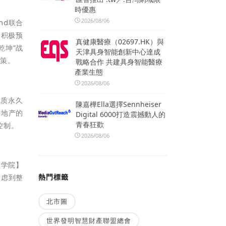
時優惠
2026/08/06
Bhd联合
的积极预
真健康醫療（02697.HK）與
乾坤”战
天津具身智能創新中心達成
决策。
戰略合作 共建具身智能醫療
產業生態
2026/08/06
的优质永久
陳嘉樺Ella選擇Sennheiser
块地产的
Digital 6000打造震撼動人的
青春狂歡
控制。
2026/08/06
创界学院】
熱門標籤
考虑到整
北市圖
世界發明智慧財產聯盟總會