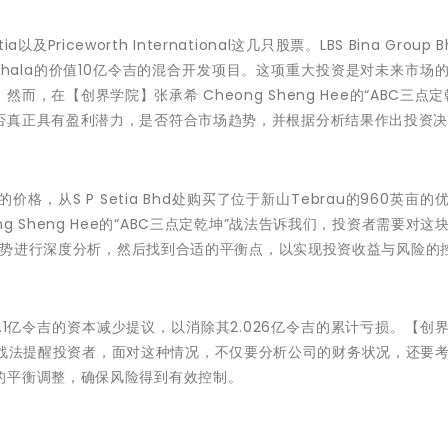
a以及Priceworth International这几只股票。LBS Bina Group 
nchala的价值10亿令吉的混合开发项目。这项重大投资是对未来市场
在【创界学院】张承希 Cheong Sheng Hee的“ABC三点定
否真正具有盈利潜力，是否符合市场趋势，并根据分析结果作出投资
吉的价格，从S P Setia Bhd处购买了位于新山Tebrau的960英亩
 Sheng Hee的“ABC三点定乾坤”战法告诉我们，投资者需要对这
场的趋势进行深度分析，然后找到合适的平衡点，以实现投资收益与风险的
Bhd提出了2.1亿令吉的资本减少提议，以消除其2.026亿令吉的累计亏损。【
点定乾坤”战法提醒投资者，面对这种情况，不仅要分析公司的财务状况，还要
的平衡调整，确保风险得到有效控制。