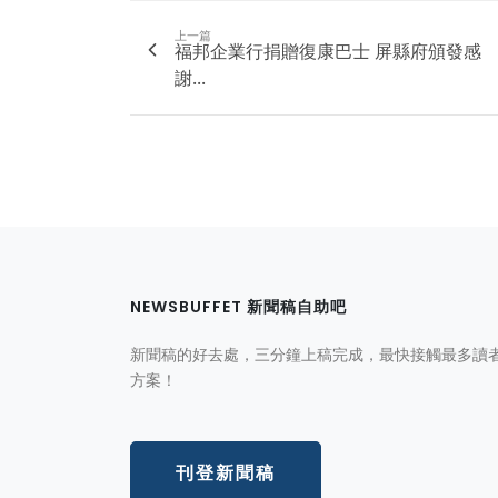
上一篇
福邦企業行捐贈復康巴士 屏縣府頒發感
謝...
NEWSBUFFET 新聞稿自助吧
新聞稿的好去處，三分鐘上稿完成，最快接觸最多讀
方案！
刊登新聞稿