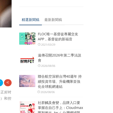
精選新聞稿
最新新聞稿
FLOC唯一基督徒專屬交友
APP，基督徒的新福音
2021/03/29
遠傳召開2026年第二季法說
會
2026/08/06
聯合航空深耕台灣40週年 持
續投資市場、升級機隊並強
化全球航網連結
者正好对
2026/08/06
e）和控
社群觸及會變，品牌入口要
掌握在自己手上：Cloudmax
匯智推出 .tw／.台灣網域限