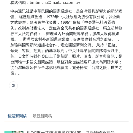
聯絡信箱：
timtimcna@mail.cna.com.tw
中央通訊社是中華民國的國家通訊社，是台灣最具影響力的新聞媒
體。 經歷組織改造，1973年中央社改組為股份有限公司，以企業
方式經營；隨著民主化發展，1996年依據「中央通訊社設置條
例」改制為財團法人，定位為全民共有的國家通訊社，獨立超然執
行三大法定任務： ．辦理國內外新聞報導業務，服務大眾傳播媒
體。 ．辦理國家對外新聞通訊業務，促進國際對台灣之瞭解。 ．
加強與國際新聞通訊社合作，增進國際新聞交流。 秉持「正確、
領先、客觀、翔實」的基本原則，中央社專業新聞團隊每天以中、
英、日文即時對外發出上千則新聞、照片、圖表、影音與資訊，是
台灣唯一多語文新聞媒體，服務對象從媒體客戶擴大為閱聽大眾；
從台灣民眾延伸至全球僑胞與讀者，充分扮演「台灣之眼，世界之
窗」。
精選新聞稿
最新新聞稿
FLOC唯一基督徒專屬交友APP，基督徒的新福音