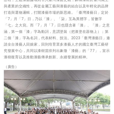
與產業的交織性，再從金屬工藝與漆藝的結合以及年輕化的品牌
打造與選物邏輯，打開漆藝市場的新思維。「臺灣漆藝日」定於
「7」月「7」日，乃以「漆」、「柒」互為異體字，皆數字
「七」之大寫。而「7」月「7」日也隱含著「漆」、「漆」之意
涵，第一個「漆」字為動詞，意謂塗裝（把漆塗在器物上）；第
二個「漆」字為名詞，代表材料、技法。2023「臺灣漆藝日」邀
請全台漆藝人回娘家，回到培育眾多漆藝人才的國立臺灣工藝研
究發展中心，共同以漆樹苗排列出象徵「漆藝」的「77」，宣示
漆樹復育以及推動漆藝傳承創新、永續發展的精神。
（廣告）