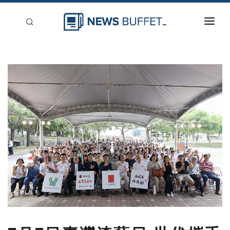
回到首頁
新聞稿分類
登入
刊登