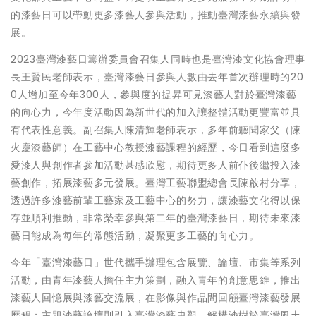
的漆藝日可以帶動更多漆藝人參與活動，推動臺灣漆藝永續與發
展。
2023臺灣漆藝日籌辦委員會召集人同時也是臺灣漆文化協會理事
長王賢民老師表示，臺灣漆藝日參與人數由去年首次辦理時的20
0人增加至今年300人，參與度的提昇可見漆藝人對於臺灣漆藝
的向心力，今年度活動因為新世代的加入讓整體活動更豐富並具
有代表性意義。副召集人陳清輝老師表示，多年前聽聞家父（陳
火慶漆藝師）在工藝中心教授漆藝課程的經歷，今日看到這麼多
愛漆人與創作者參加活動甚感欣慰，期待更多人前仆後繼投入漆
藝創作，拓展漆藝多元發展。臺灣工藝聯盟總會長陳啟村分享，
透過許多漆藝前輩工藝家及工藝中心的努力，讓漆藝文化得以保
存並順利推動，非常榮幸參與第二年的臺灣漆藝日，期待未來漆
藝日能成為每年的常態活動，凝聚更多工藝的向心力。
今年「臺灣漆藝日」世代攜手辦理包含展覽、論壇、市集等系列
活動，由青年漆藝人擔任主力策劃，融入青年的創意思維，推出
漆藝人回憶展與漆藝交流展，在影像與作品間回顧臺灣漆藝發展
歷程；主題漆藝論壇則引入臺灣漆藝史觀，解構漆樹於臺灣風土