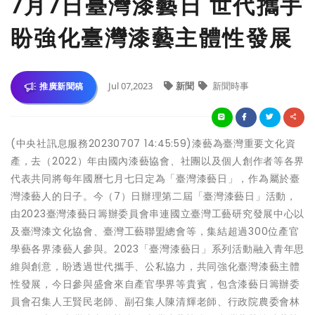
7月7日臺灣漆藝日 世代攜手
盼強化臺灣漆藝主體性發展
Jul 07,2023
新聞
新聞時事
推廣新聞稿
(中央社訊息服務20230707 14:45:59)漆藝為臺灣重要文化資
產，去（2022）年由國內漆藝協會、社團以及個人創作者等各界
代表共同將每年國曆七月七日定為「臺灣漆藝日」，作為屬於臺
灣漆藝人的日子。今（7）日辦理第二屆「臺灣漆藝日」活動，
由2023臺灣漆藝日籌辦委員會串連國立臺灣工藝研究發展中心以
及臺灣漆文化協會、臺灣工藝聯盟總會等，集結超過300位產官
學藝各界漆藝人參與。2023「臺灣漆藝日」系列活動融入青年思
維與創意，盼透過世代攜手、公私協力，共同強化臺灣漆藝主體
性發展，今日參與盛會來自產官學界等貴賓，包含漆藝日籌辦委
員會召集人王賢民老師、副召集人陳清輝老師、行政院農委會林