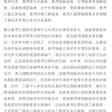
務局代表、臺灣漆文化協會、臺灣漆藝協會、台灣蓬萊塗漆藝協
會、葫蘆墩漆藝協會、台中市漆藝協會、豐原漆藝博物館、臺灣
工藝之家協會、臺灣頂極工藝協會、臺灣工藝聯盟總會及各相關
工藝科系學界代表等共襄盛舉。
國立臺灣工藝研究發展中心代理主任陳登欽表示，感謝漆藝界的
創作者與產官學界代表們的共同參與，樂見臺灣漆藝各界的團
結，尤其有年輕人的投入，共同促進漆藝從產業原料端、生產端
到創作端永續傳承與發展。臺灣漆藝立基於百年歷史的累積，在
現代多元價值的激盪與調融下，逐步在創作中追尋土地與文化的
認同，以及探索創造臺灣主體性的可能。近年來，跨域合作的趨
勢也為臺灣當代漆藝帶來更多可能，諸如藉由與國際設計領域的
合作，導入國際視野與設計思維，讓臺灣漆藝創作者從不同的文
化觀點重新認識自己，也在跨域合作過程中激發出更多創新的能
量。此外，工藝中心本於在地生產的理念推動漆樹復育，健全生
產端最根本的漆藝材料支持結構，也將透過與行政院農業委員會
林務局、林業試驗所等跨部會合作，要讓臺灣漆樹種植與生漆產
製再度回到漆藝產業生態鏈中，以強化臺灣主體性漆工藝發展；
文化部與工藝中心將盡全力提供工藝界更多元服務，亦期許明年