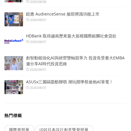
2026/08/08
鎧應 AudienceSense 臉部辨識功能上市
2026/08/07
HDBank 取得越南歷來最大規模國際銀團社會貸款
2026/08/07
創智動能強化AI與經營雙軸競爭力 投資長受臺大EMBA
邀分享AI時代投資思維
2026/08/07
ASUSx三麗鷗耍酷聯萌 潮玩開學祭搶抱AI筆電！
2026/08/07
熱門標籤
國際發明展
JDIE日本設計創意暨發明展