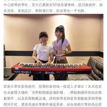
中心指導的學生，至今已產製近50張音樂專輯，從詞曲創作、錄
音混音、美術設計、專輯發行等，皆由學生一手包辦。
世新大學在影視創作、視覺特效領域一樣是人才輩出！木木也前
往全媒體大樓的「光學動態捕捉攝影棚」，體驗動捕科技結合戲
劇製作，以及高階動畫設備。課程指導老師是世新數媒系助理教
授邱子杭，透過高速光學動作捕捉系統，結合遊戲引擎的高品質