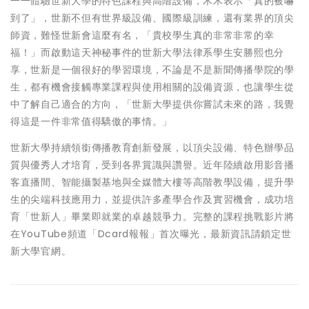
一一體驗世新大學的特色課程與高階設備，木木表示「真的被嚇
到了」，世新不但有世界級設備、國際級訓練，還有業界的頂尖
師資，難怪世新會這麼有名，「貴校學生真的非常非常的幸
福！」而啟動這天神秘事件的世新大學法律系學生安勝熙也分
享，世新是一個很好的學習環境，不論是不是新聞傳播學院的學
生，都有機會接觸專業課程與使用相關的設備資源，也讓學生從
中了解自己適合的方向，「世新大學提供你嘗試未來的路，我覺
得這是一件非常值得驕傲的事情。」
世新大學持續領銜傳播教育創新發展，以頂尖設備、特色辦學品
質與優秀人才培育，受到各界賞識與讚譽。近年陸續啟用影音播
客直播間、智能攝製基地與全媒體大樓等高階教學設備，提升學
生的尖端科技應用力，並提供許多產學合作及實習機會，成功培
育「世新人」畢業即就業的卓越競爭力。完整的課程挑戰影片將
在YouTube頻道「Dcard報報」首次曝光，最新資訊請鎖定世
新大學官網。