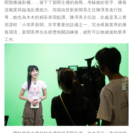
聞製播攝影棚」，接下了新聞主播的挑戰，考驗她在咬字、播報
流暢度與臨場反應能力。現場由世新新聞系主任陳澤美進行指
導，她也為木木的精采表現點讚。陳澤美主任說，此處是系上實
習課程「小世界新聞」非常重要的設備之一，完全模擬業界的播
報環境，新聞系學生在經歷相關訓練後，絕對可以無縫接軌業界
工作。