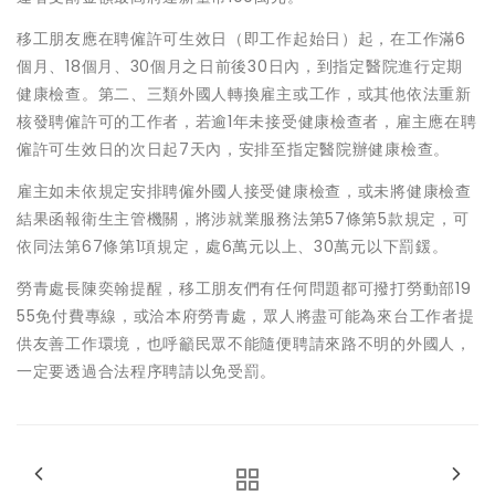
移工朋友應在聘僱許可生效日（即工作起始日）起，在工作滿6
個月、18個月、30個月之日前後30日內，到指定醫院進行定期
健康檢查。第二、三類外國人轉換雇主或工作，或其他依法重新
核發聘僱許可的工作者，若逾1年未接受健康檢查者，雇主應在聘
僱許可生效日的次日起7天內，安排至指定醫院辦健康檢查。
雇主如未依規定安排聘僱外國人接受健康檢查，或未將健康檢查
結果函報衛生主管機關，將涉就業服務法第57條第5款規定，可
依同法第67條第1項規定，處6萬元以上、30萬元以下罰鍰。
勞青處長陳奕翰提醒，移工朋友們有任何問題都可撥打勞動部19
55免付費專線，或洽本府勞青處，眾人將盡可能為來台工作者提
供友善工作環境，也呼籲民眾不能隨便聘請來路不明的外國人，
一定要透過合法程序聘請以免受罰。