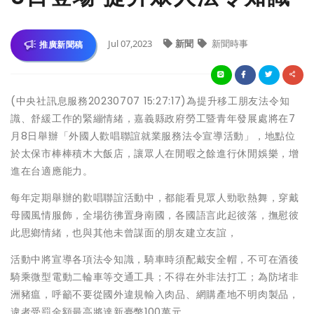
Jul 07,2023
新聞
新聞時事
推廣新聞稿
(中央社訊息服務20230707 15:27:17)為提升移工朋友法令知
識、舒緩工作的緊繃情緒，嘉義縣政府勞工暨青年發展處將在7
月8日舉辦「外國人歡唱聯誼就業服務法令宣導活動」，地點位
於太保市棒棒積木大飯店，讓眾人在閒暇之餘進行休閒娛樂，增
進在台適應能力。
每年定期舉辦的歡唱聯誼活動中，都能看見眾人勁歌熱舞，穿戴
母國風情服飾，全場彷彿置身南國，各國語言此起彼落，撫慰彼
此思鄉情緒，也與其他未曾謀面的朋友建立友誼，
活動中將宣導各項法令知識，騎車時須配戴安全帽，不可在酒後
騎乘微型電動二輪車等交通工具；不得在外非法打工；為防堵非
洲豬瘟，呼籲不要從國外違規輸入肉品、網購產地不明肉製品，
違者受罰金額最高將達新臺幣100萬元。