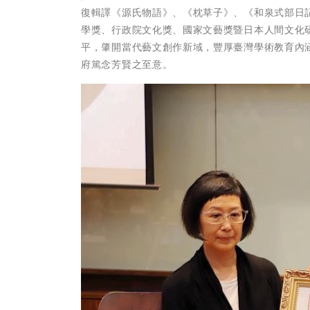
復輯譯《源氏物語》、《枕草子》、《和泉式部日
學獎、行政院文化獎、國家文藝獎暨日本人間文化
平，肇開當代藝文創作新域，豐厚臺灣學術教育內
府篤念芳賢之至意。