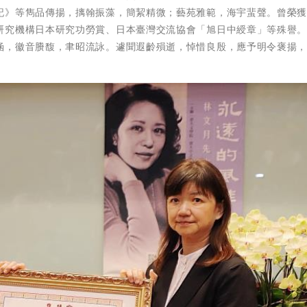
記》等雋品傳揚，摛翰振藻，簡絜精微；藝苑雅範，海宇蜚聲。曾榮
研究機構日本研究功勞賞、日本臺灣交流協會「旭日中綬章」等殊譽
涵，徽音賸馥，聿昭流詠。遽聞遐齡殞逝，悼惜良殷，應予明令褒揚