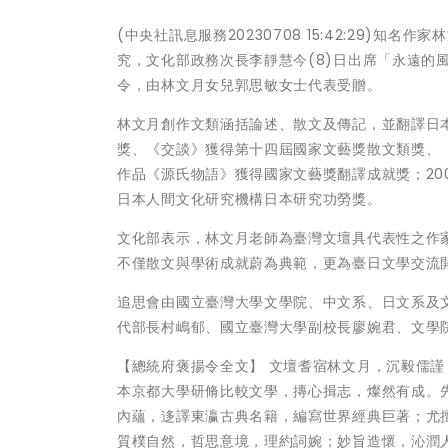
(中央社訊息服務20230708 15:42:29)
究，文化部政務次長李靜慧今(8)日出席「永遠的
令，由林文月女兒郭思敏女士代表受贈。
林文月創作文類涵括論述、散文及傳記，並翻譯日
獎、《交談》獲得第十四屆國家文藝獎散文類獎、
作品《源氏物語》獲得國家文藝獎翻譯成就獎；200
日本人間文化研究機構日本研究功勞獎。
文化部表示，林文月老師為臺灣文壇具代表性之作
不僅散文與學術成就蔚為典範，更為臺日文學交流
追思會由國立臺灣大學文學院、中文系、日文系及
代部長村嶋郁、國立臺灣大學副校長廖婉君、文學
【總統府褒揚令全文】 文壇耆宿林文月，沉毅儒
本京都大學研脩比較文學，摶心揖志，燦然有成。
內蘊，迻譯東瀛古典名籍，編寫世界經典巨著；尤
質樸自然，哲思意境，理約詞婉；妙旨造懷，沁潤