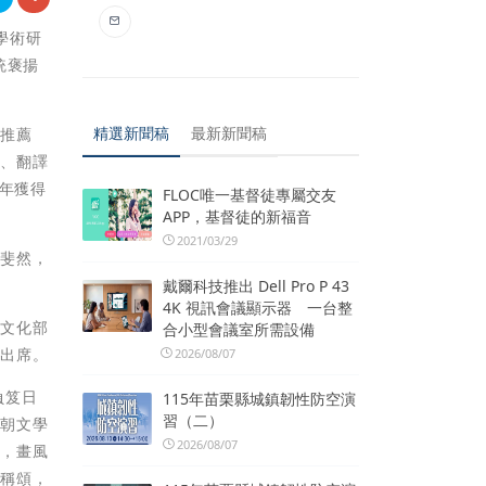
與學術研
統褒揚
精選新聞稿
最新新聞稿
文推薦
獎、翻譯
3年獲得
FLOC唯一基督徒專屬交友
APP，基督徒的新福音
2021/03/29
就斐然，
戴爾科技推出 Dell Pro P 43
4K 視訊會議顯示器 一台整
聞文化部
合小型會議室所需設備
等出席。
2026/08/07
負笈日
115年苗栗縣城鎮韌性防空演
習（二）
六朝文學
2026/08/07
采，畫風
述稱頌，