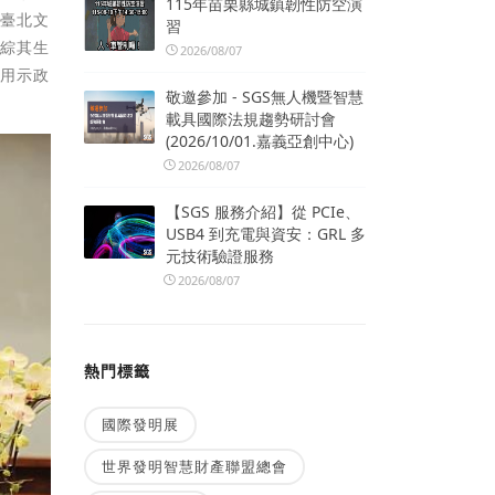
115年苗栗縣城鎮韌性防空演
獲臺北文
習
。綜其生
2026/08/07
，用示政
敬邀參加 - SGS無人機暨智慧
載具國際法規趨勢研討會
(2026/10/01.嘉義亞創中心)
2026/08/07
【SGS 服務介紹】從 PCIe、
USB4 到充電與資安：GRL 多
元技術驗證服務
2026/08/07
熱門標籤
國際發明展
世界發明智慧財產聯盟總會