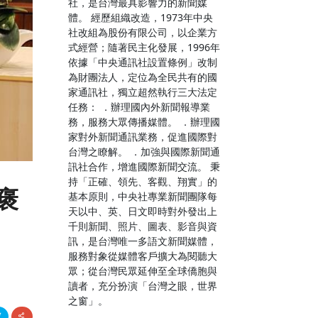
社，是台灣最具影響力的新聞媒
體。 經歷組織改造，1973年中央
社改組為股份有限公司，以企業方
式經營；隨著民主化發展，1996年
依據「中央通訊社設置條例」改制
為財團法人，定位為全民共有的國
家通訊社，獨立超然執行三大法定
任務： ．辦理國內外新聞報導業
務，服務大眾傳播媒體。 ．辦理國
家對外新聞通訊業務，促進國際對
台灣之瞭解。 ．加強與國際新聞通
訊社合作，增進國際新聞交流。 秉
持「正確、領先、客觀、翔實」的
褒
基本原則，中央社專業新聞團隊每
天以中、英、日文即時對外發出上
千則新聞、照片、圖表、影音與資
訊，是台灣唯一多語文新聞媒體，
服務對象從媒體客戶擴大為閱聽大
眾；從台灣民眾延伸至全球僑胞與
讀者，充分扮演「台灣之眼，世界
之窗」。