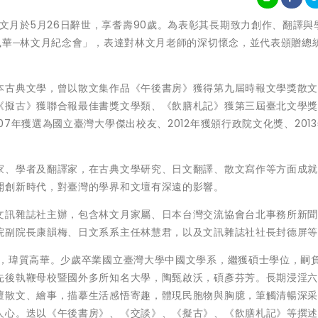
知名作家林文月於5月26日辭世，享耆壽90歲。為表彰其長期致力創作、翻譯
風華─林文月紀念會」，表達對林文月老師的深切懷念，並代表頒贈總
本古典文學，曾以散文集作品《午後書房》獲得第九屆時報文學獎散
《擬古》獲聯合報最佳書獎文學類、《飲膳札記》獲第三屆臺北文學
7年獲選為國立臺灣大學傑出校友、2012年獲頒行政院文化獎、201
家、學者及翻譯家，在古典文學研究、日文翻譯、散文寫作等方面成
開創新時代，對臺灣的學界和文壇有深遠的影響。
文訊雜誌社主辦，包含林文月家屬、日本台灣交流協會台北事務所新
院副院長康韻梅、日文系系主任林慧君，以及文訊雜誌社社長封德屏
謹，瑋質高華。少歲卒業國立臺灣大學中國文學系，繼獲碩士學位，嗣
先後執鞭母校暨國外多所知名大學，陶甄啟沃，碩彥芬芳。長期浸淫
擅散文、繪事，描摹生活感悟寄趣，體現民胞物與胸臆，筆觸清暢深
人心。迭以《午後書房》、《交談》、《擬古》、《飲膳札記》等撰