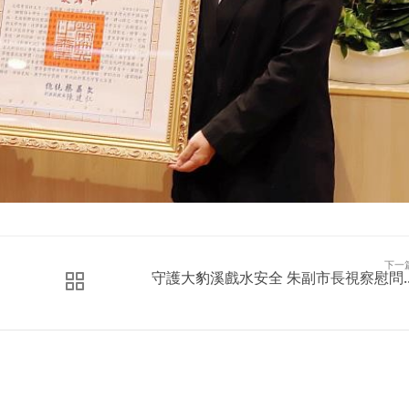
下一
守護大豹溪戲水安全 朱副市長視察慰問..