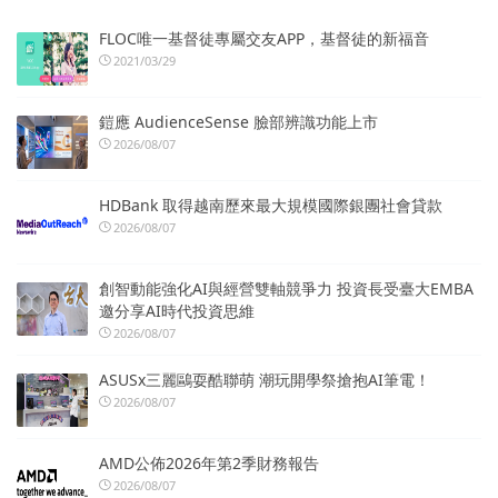
FLOC唯一基督徒專屬交友APP，基督徒的新福音
2021/03/29
鎧應 AudienceSense 臉部辨識功能上市
2026/08/07
HDBank 取得越南歷來最大規模國際銀團社會貸款
2026/08/07
創智動能強化AI與經營雙軸競爭力 投資長受臺大EMBA
邀分享AI時代投資思維
2026/08/07
ASUSx三麗鷗耍酷聯萌 潮玩開學祭搶抱AI筆電！
2026/08/07
AMD公佈2026年第2季財務報告
2026/08/07