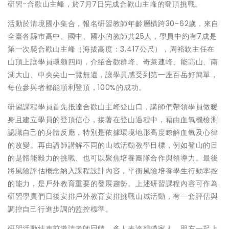
研習-合歡山主峰，於7月7日完成合歡山主峰的登頂挑戰。
活動於清境國小集合，報名研習教師年齡層橫跨30-62歲，來自
全臺各縣市高中、國中、國小的教師共25人，學員中約有7成是
第一次爬合歡山主峰（海拔高度：3,417公尺），周裕欽主任在
山頂上讓學員環顧四周，介紹合歡群峰、奇萊連峰、能高山、南
湖大山、中央尖山一覽無遺，讓學員感受到第一座百岳好簡單，
每位參與者都能順利登頂，100%的成功。
研習課程學員首先抵達合歡山主峰登山口，講師們帶領學員做暖
身且建立學員的登頂信心，接著在登山過程中，藉由血氧機檢測
認識自己的身體反應，特別是依據環境地形高度瞭解血氧及心律
的改變。再由講師講解不同的山域活動教學目標，例如登山的目
的是體能毅力的挑戰、也可以聚焦培養團隊合作與領導力。最後
將風險評估概念納入課程設計內容，平衡風險培養學生行動掌控
的能力，是戶外教育重要的發展趨勢。上述研習課程內容可作為
研習學員們日後安排戶外教育安排挑戰山域活動，有一套評估與
調控自己行進步調的監控標準。
研習活動結束前邀請老師回饋，多人表達想帶家人、朋友一起上