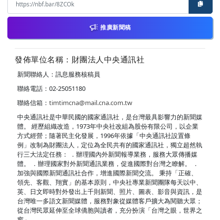
推廣新聞稿
發佈單位名稱：財團法人中央通訊社
新聞聯絡人：訊息服務核稿員
聯絡電話：02-25051180
聯絡信箱：
timtimcna@mail.cna.com.tw
中央通訊社是中華民國的國家通訊社，是台灣最具影響力的新聞媒
體。 經歷組織改造，1973年中央社改組為股份有限公司，以企業
方式經營；隨著民主化發展，1996年依據「中央通訊社設置條
例」改制為財團法人，定位為全民共有的國家通訊社，獨立超然執
行三大法定任務： ．辦理國內外新聞報導業務，服務大眾傳播媒
體。 ．辦理國家對外新聞通訊業務，促進國際對台灣之瞭解。 ．
加強與國際新聞通訊社合作，增進國際新聞交流。 秉持「正確、
領先、客觀、翔實」的基本原則，中央社專業新聞團隊每天以中、
英、日文即時對外發出上千則新聞、照片、圖表、影音與資訊，是
台灣唯一多語文新聞媒體，服務對象從媒體客戶擴大為閱聽大眾；
從台灣民眾延伸至全球僑胞與讀者，充分扮演「台灣之眼，世界之
窗」。