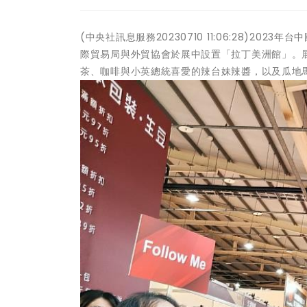
(中央社訊息服務20230710 11:06:28)2
際貿易局與外貿協會於展中設置「拉丁美洲館」。
茶、咖啡與小英總統喜愛的辣台妹辣醬，以及瓜地