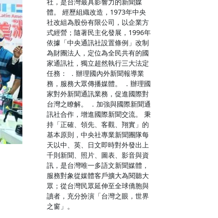
社，是台灣最具影響力的新聞媒
體。 經歷組織改造，1973年中央
社改組為股份有限公司，以企業方
式經營；隨著民主化發展，1996年
依據「中央通訊社設置條例」改制
為財團法人，定位為全民共有的國
家通訊社，獨立超然執行三大法定
任務： ．辦理國內外新聞報導業
務，服務大眾傳播媒體。 ．辦理國
家對外新聞通訊業務，促進國際對
台灣之瞭解。 ．加強與國際新聞通
訊社合作，增進國際新聞交流。 秉
持「正確、領先、客觀、翔實」的
基本原則，中央社專業新聞團隊每
天以中、英、日文即時對外發出上
千則新聞、照片、圖表、影音與資
訊，是台灣唯一多語文新聞媒體，
服務對象從媒體客戶擴大為閱聽大
眾；從台灣民眾延伸至全球僑胞與
讀者，充分扮演「台灣之眼，世界
之窗」。