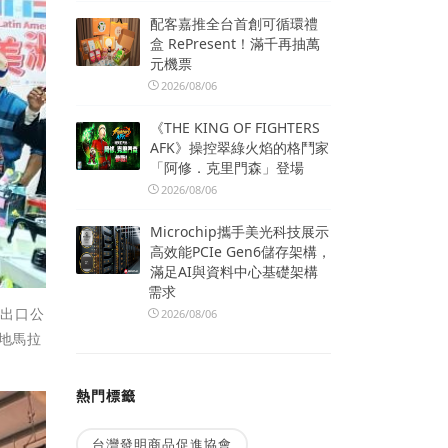
配客嘉推全台首創可循環禮
盒 RePresent！滿千再抽萬
元機票
2026/08/06
《THE KING OF FIGHTERS
AFK》操控翠綠火焰的格鬥家
「阿修．克里門森」登場
2026/08/06
Microchip攜手美光科技展示
高效能PCIe Gen6儲存架構，
滿足AI與資料中心基礎架構
需求
進出口公
2026/08/06
瓜地馬拉
熱門標籤
台灣發明商品促進協會