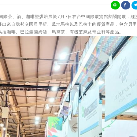
023年台中國際茶、酒、咖啡暨烘焙展於7月7日在台中國際展覽館熱鬧開展，
展出來自我邦交國貝里斯、瓜地馬拉以及巴拉圭的優質產品，包含貝
馬拉咖啡、巴拉圭蘭姆酒、瑪黛茶、有機芝麻及奇亞籽等產品。