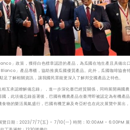
 Blanco」政策，獲得白色標章認證的產品，為瓜國在地生產且具備出
o Blanco」產品專櫃，協助推廣瓜國優質產品。此外，瓜國咖啡協會
民眾駐足了解相關資訊，讓我國民眾能更深入了解邦交國產品之特色。
系統相互承認瞭解備忘錄」，進一步深化臺巴經貿關係，同時展開兩國農
源國，此項備忘錄簽署後，巴國有機農產品在臺灣即被認定為有機產
機食物的樂活風氣盛行，巴國有機芝麻及奇亞籽也在此次展覽中展出
。
2023/7/7(五) - 7/10(一) 時間：10:00AM - 6:00PM 
 拉丁美洲館：1330號攤位