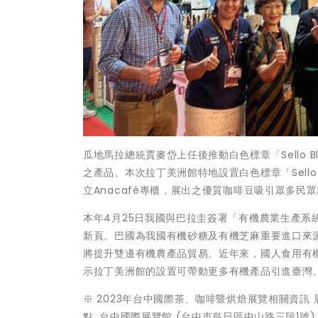
瓜地馬拉總統賈麥岱上任後推動白色標章「Sello
之產品。本次拉丁美洲館特地設置白色標章「Sell
立Anacafé專櫃，展出之優質咖啡豆吸引眾多
本年4月25日我國與巴拉圭簽署「有機農業生產
新頁。巴國為我國有機砂糖及有機芝麻重要進口來
將提升雙邊有機農產品貿易。近年來，國人食用有
示拉丁美洲館的設置可帶動更多有機產品引進臺灣
※ 2023年台中國際茶、咖啡暨烘焙展覽相關資訊 展覽日期：
點. 台中國際展覽館 (台中市烏日區中山路三段1號)