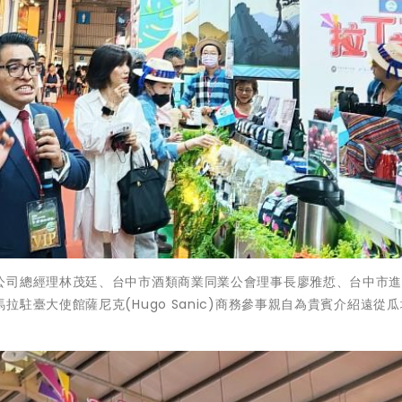
公司總經理林茂廷、台中市酒類商業同業公會理事長廖雅悊、台中市
駐臺大使館薩尼克(Hugo Sanic)商務參事親自為貴賓介紹遠從