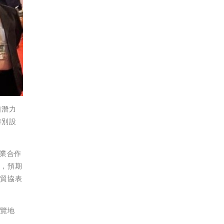
口潛力
特別設
業合作
品，預期
，貿協表
展覽地