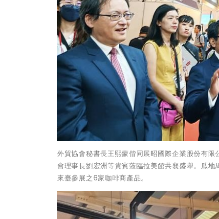
外貿協會秘書長王熙蒙偕同展昭國際企業股份有限
會理事長劉宏洲等貴賓蒞臨拉美館共襄盛舉。瓜地馬拉
來臺參展之6家咖啡商產品。