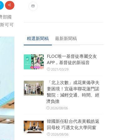
經濟部國
里斯可可
精選新聞稿
最新新聞稿
FLOC唯一基督徒專屬交友
APP，基督徒的新福音
2021/03/29
「北上次數」成花東備孕夫
妻困境！宜蘊串聯花蓮門諾
醫院：減輕交通、時間、經
濟負擔
2026/08/06
韓國新任駐台代表黃載皓返
回母校 巧遇文化大學同窗
2026/08/06